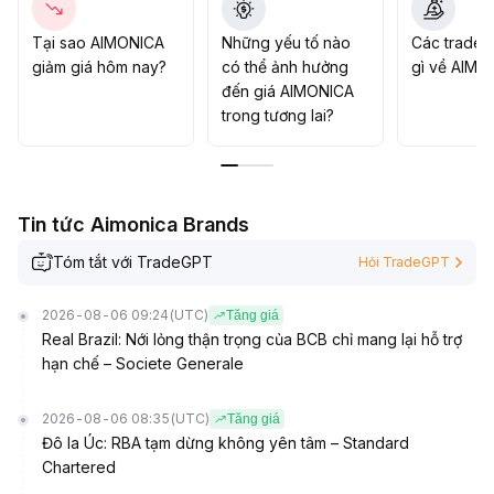
chuyển ngành hoặc xuất hiện chất xúc tác mới
.
Diễn biến sắp tới phụ thuộc nhiều vào xu hướng dòng
Tại sao AIMONICA
Những yếu tố nào
Các trader
tiền ETF Bitcoin và thay đổi kỳ vọng vĩ mô
.
giảm giá hôm nay?
có thể ảnh hưởng
gì về AIMO
đến giá AIMONICA
trong tương lai?
Tin tức Aimonica Brands
Tóm tắt với TradeGPT
Hỏi TradeGPT
2026-08-06 09:24
(UTC)
Tăng giá
Real Brazil: Nới lỏng thận trọng của BCB chỉ mang lại hỗ trợ
hạn chế – Societe Generale
2026-08-06 08:35
(UTC)
Tăng giá
Đô la Úc: RBA tạm dừng không yên tâm – Standard
Chartered