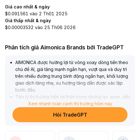
Giá cao nhất & ngày
$0.091561 vào 2 Th01 2025
Giá thấp nhất & ngày
$0.00003532 vào 25 Th06 2026
Phân tích giá Aimonica Brands bởi TradeGPT
AIMONICA được hưởng lợi từ vòng xoay dòng tiền theo
chủ đề AI, giá tăng mạnh ngắn hạn, vượt qua và duy trì
trên nhiều đường trung bình động ngắn hạn, khối lượng
giao dịch tăng nhẹ, xu hướng tăng dần được xác lập
bước đầu
.
Tâm lý thị trường hiện tại thận trọng nhưng lạc quan, dấu
hiệu dòng tiền quay trở lại rõ ràng, tuy nhiên việc mua
Xem nhanh toàn cảnh thị trường hôm nay
đuổi cần cảnh giác với nguy cơ điều chỉnh do biến động
Hỏi TradeGPT
thị trường và các sự kiện vĩ mô, khuyến nghị chủ động
kiểm soát tỷ trọng vị thế trong vùng giá hiện tại, đặt cắt
lỗ động (khuyến nghị rủi ro không vượt quá 20% vị thế),
đồng thời giảm dần vị thế nhằm chốt lời khi có sự luân