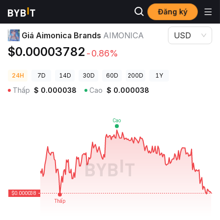
Đăng ký
Giá Tiền Điện Tử
Giá Aimonica Brands AIMONICA
Giá Aimonica Brands
AIMONICA
USD
$0.00003782
-0.86%
24H
7D
14D
30D
60D
200D
1Y
Thấp
$
0.000038
Cao
$
0.000038