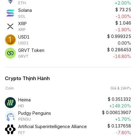
+2.00%
ETH
$
73.25
Solana
-1.00%
SOL
$
1.046
XRP
-1.90%
XRP
$
0.999325
USD1
0.00%
USD1
$
0.286453
GRVT Token
-16.80%
GRVT
Crypto Thịnh Hành
Coin
Giá & 24H%
$
0.351332
Heima
+149.20%
HEI
$
0.00613907
Pudgy Penguins
+1.70%
PENGU
$
0.137658
Artificial Superintelligence Alliance
-7.80%
FET