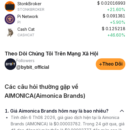
$
0.02016993
StonkBroker
+21.60%
STONKBROKER
$
0.091381
Pi Network
+5.90%
PI
$
0.125218
Cash Cat
+46.60%
CASHCAT
Theo Dõi Chúng Tôi Trên Mạng Xã Hội
Followers
+
Theo Dõi
@bybit_official
Các câu hỏi thường gặp về
AIMONICA(Aimonica Brands)
1. Giá Aimonica Brands hôm nay là bao nhiêu?
Tính đến 6 Th08 2026, giá giao dịch hiện tại là Aimonica
Brands (AIMONICA) là $0.00003782. Trong 24 giờ qua, giá