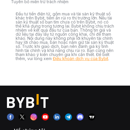
Tuyên bố miễn trừ trách nhiệm
Đầu tư tiền điện tử, gồm mua và tài sản kỹ thuật số
khác trên Bybit, tiềm ẩn rủi ro thị trường lớn. Nếu tài
sản kỹ thuật số bạn tìm chưa có trên Bybit, nó có
thể khả dụng trong tương lai. Bybit không chịu trách
nhiệm về kết quả đầu tư của bạn. Thông tin giá và
dữ liệu tại đây lấy từ nguồn công khai, chỉ để tham
khảo. Nội dung này không phải lời khuyên tài chính
hay lời chào mua, bán hoặc nắm giữ tài sản kỹ thuật
số. Trước khi giao dịch, bạn nên đánh giá kỹ tình
hình tài chính và khả năng chịu rủi ro. Bạn cũng nên
tham khảo ý kiến chuyên gia khi cần thiết. Để biết
thêm, vui lòng xem
Điều khoản dịch vụ của Bybit
.