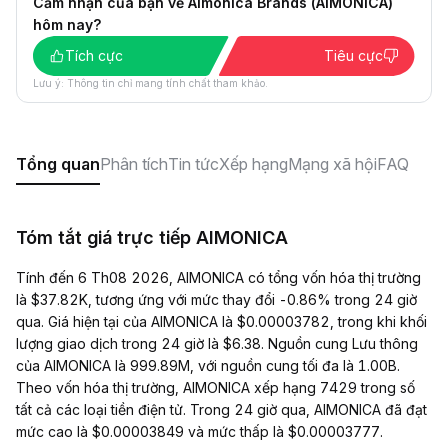
Cảm nhận của bạn về Aimonica Brands (AIMONICA)
hôm nay?
Tích cực
Tiêu cực
Lưu ý: Thông tin chỉ mang tính chất tham khảo.
Tổng quan
Phân tích
Tin tức
Xếp hạng
Mạng xã hội
FAQ
Tóm tắt giá trực tiếp AIMONICA
Tính đến 6 Th08 2026, AIMONICA có tổng vốn hóa thị trường
là $37.82K, tương ứng với mức thay đổi -0.86% trong 24 giờ
qua. Giá hiện tại của AIMONICA là $0.00003782, trong khi khối
lượng giao dịch trong 24 giờ là $6.38. Nguồn cung Lưu thông
của AIMONICA là 999.89M, với nguồn cung tối đa là 1.00B.
Theo vốn hóa thị trường, AIMONICA xếp hạng 7429 trong số
tất cả các loại tiền điện tử. Trong 24 giờ qua, AIMONICA đã đạt
mức cao là $0.00003849 và mức thấp là $0.00003777.