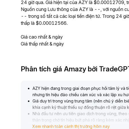
24 giờ qua. Giá hiện tại của AZY là $0.00012709, tr
Nguồn cung Lưu thông của AZY là --, với nguồn cun
-- trong số tất cả các loại tiền điện tử. Trong 2
thấp là $0.00012566.
Giá cao nhất & ngày
Giá thấp nhất & ngày
Phân tích giá Amazy bởi TradeGP
AZY hiện đang trong giai đoạn phục hồi tâm lý và t
nhưng tín hiệu đảo chiều cảm xúc và xác lập xu 
Giá duy trì trong vùng trung tâm (nên chú ý diễn bi
khía cạnh kỹ thuật thiếu sự đồng thuận rõ rệt giữa 
Nhà đầu tư nên ưu tiên giao dịch trong vùng, theo 
thận trọng chờ tín hiệu bứt phá rõ ràng kèm xác nh
Xem nhanh toàn cảnh thị trường hôm nay