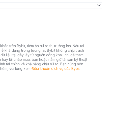
hác trên Bybit, tiềm ẩn rủi ro thị trường lớn. Nếu tài
thể khả dụng trong tương lai. Bybit không chịu trách
dữ liệu tại đây lấy từ nguồn công khai, chỉ để tham
h hay lời chào mua, bán hoặc nắm giữ tài sản kỹ thuật
ình tài chính và khả năng chịu rủi ro. Bạn cũng nên
 thêm, vui lòng xem
Điều khoản dịch vụ của Bybit
.