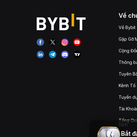
Về chú
Về Bybit
Gặp Gỡ M
Cộng Đồn
Thông b
Tuyên Bố
Kênh Tố 
Tuyển d
Tài Khoả
Tổng Qua
Dịch
Bắt đ