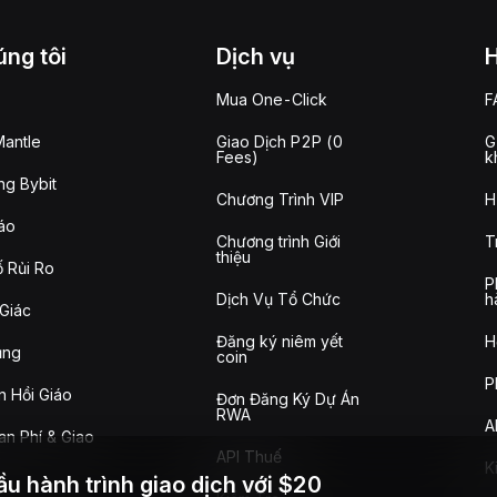
ng tôi
Dịch vụ
Mua One-Click
F
antle
Giao Dịch P2P (0
G
Fees)
k
g Bybit
Chương Trình VIP
H
áo
Chương trình Giới
T
thiệu
 Rủi Ro
P
Dịch Vụ Tổ Chức
h
Giác
Đăng ký niêm yết
H
ụng
coin
P
n Hồi Giáo
Đơn Đăng Ký Dự Án
RWA
A
n Phí & Giao
API Thuế
K
ầu hành trình giao dịch với $20