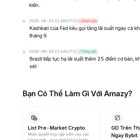
kiến.
2026-08-05 21:48
(UTC)
Giảm giá
Kashkari của Fed kêu gọi tăng lãi suất ngay cả kh
tháng 9
2026-08-05 21:44
(UTC)
Tăng giá
Brazil tiếp tục hạ lãi suất thêm 25 điểm cơ bản, 
xét
Bạn Có Thể Làm Gì Với Amazy?
List Pre-Market Crypto
GD Trên Thị
 nạp
Nhận quyền truy cập sớm vào các
Ngay Bybit
token mới—giao dịch token trước