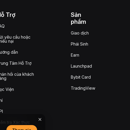
Hỗ Trợ
Sản
phẩm
AQ
Giao dịch
ửi yêu cầu hoặc
hiếu nại
Phái Sinh
ướng dẫn
Earn
rung Tâm Hỗ Trợ
Launchpad
hản hồi của khách
Bybit Card
àng
TradingView
ọc Viện
hí
PI
iểm tra Xác thực