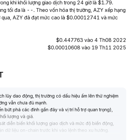
ong khi khối lượng giao dịch trong 24 giờ là $1.79.
g tối đa là --. Theo vốn hóa thị trường, AZY xếp hạng
4 giờ qua, AZY đã đạt mức cao là $0.00012741 và mức
$0.447763 vào 4 Th08 2022
$0.00010608 vào 19 Th11 2025
T
ích lũy dao động, thị trường có dấu hiệu ấm lên thử nghiệm
hướng vẫn chưa đủ mạnh
.
ến bứt phá các đỉnh gần đây và vị trí hỗ trợ quan trọng),
khối lượng và giá
.
sát diễn biến khối lượng giao dịch và mức độ biến động,
ận dữ liệu on-chain trước khi vào lệnh theo xu hướng
.