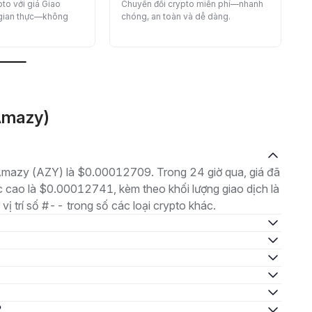
to với giá Giao
Chuyển đổi crypto miễn phí—nhanh
 gian thực—không
chóng, an toàn và dễ dàng.
Amazy)
à Amazy (AZY) là $0.00012709. Trong 24 giờ qua, giá đã
cao là $0.00012741, kèm theo khối lượng giao dịch là
vị trí số #-- trong số các loại crypto khác.
?