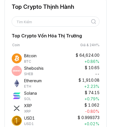
Top Crypto Thịnh Hành
Tìm Kiếm
Top Crypto Vốn Hóa Thị Trường
Coin
Giá & 24H%
$
64,624.00
Bitcoin
+0.86%
BTC
$
10.65
Sheboshis
--
SHEB
$
1,910.08
Ethereum
+2.23%
ETH
$
74.15
Solana
+0.79%
SOL
$
1.062
XRP
-0.80%
XRP
$
0.999373
USD1
+0.02%
USD1