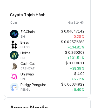
Crypto Thịnh Hành
Coin
Giá & 24H%
$
0.04047142
ZIGChain
-0.28%
ZIG
$
0.02572388
Bless
+134.81%
BLESS
$
0.260208
Heima
+101.51%
HEI
$
0.110611
Cash Cat
+38.39%
CASHCAT
$
4.09
Uniswap
+6.72%
UNI
$
0.00634929
Pudgy Penguins
+5.40%
PENGU
Amazy Nguồn