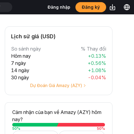
Đăng ký
Đăng nhập
T
Lịch sử giá (USD)
So sánh ngày
% Thay đổi
Hôm nay
+0.13%
7 ngày
+0.56%
14 ngày
+1.08%
30 ngày
-0.04%
Dự Đoán Giá Amazy (AZY)
Cảm nhận của bạn về Amazy (AZY) hôm
nay?
50
%
50
%