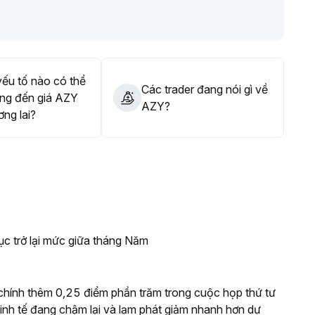
ếu tố nào có thể
Các trader đang nói gì về
ng đến giá AZY
AZY?
ơng lai?
ục trở lại mức giữa tháng Năm
t chính thêm 0,25 điểm phần trăm trong cuộc họp thứ tư
g kinh tế đang chậm lại và lạm phát giảm nhanh hơn dự