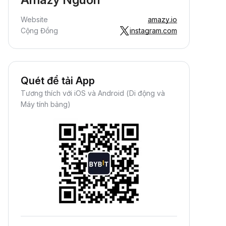
Website
amazy.io
Cộng Đồng
instagram.com
Quét để tải App
Tương thích với iOS và Android (Di động và
Máy tính bảng)
Kiếm Crypto Thụ Động
iếm thưởng thụ động—chỉ cần nạp
iền và thu lợi nhuận.