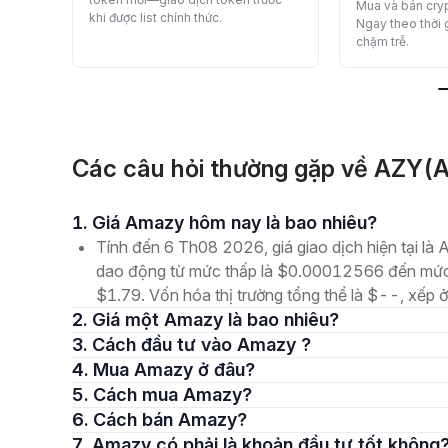
Mua và bán cryp
khi được list chính thức.
Ngay theo thời
chậm trễ.
Các câu hỏi thường gặp về AZY(
1. Giá Amazy hôm nay là bao nhiêu?
Tính đến 6 Th08 2026, giá giao dịch hiện tại l
dao động từ mức thấp là $0.00012566 đến mức 
$1.79. Vốn hóa thị trường tổng thể là $--, xếp ở 
2. Giá một Amazy là bao nhiêu?
3. Cách đầu tư vào Amazy ?
4. Mua Amazy ở đâu?
5. Cách mua Amazy?
6. Cách bán Amazy?
7. Amazy có phải là khoản đầu tư tốt không