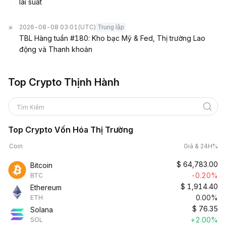
lãi suất
2026-08-08 03:01
(UTC)
Trung lập
TBL Hàng tuần #180: Kho bạc Mỹ & Fed, Thị trường Lao
động và Thanh khoản
Top Crypto Thịnh Hành
Tìm Kiếm
Top Crypto Vốn Hóa Thị Trường
Coin
Giá & 24H%
$
64,783.00
Bitcoin
-0.20%
BTC
$
1,914.40
Ethereum
0.00%
ETH
$
76.35
Solana
+2.00%
SOL