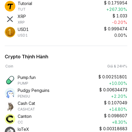
$
0.175954
Tutorial
+267.30%
TUT
$
1.033
XRP
-0.20%
XRP
$
0.999474
USD1
0.00%
USD1
Crypto Thịnh Hành
Coin
Giá & 24H%
$
0.00251801
Pump.fun
+10.00%
PUMP
$
0.00634473
Pudgy Penguins
+2.20%
PENGU
$
0.107049
Cash Cat
+14.80%
CASHCAT
$
0.098607
Canton
+8.30%
CC
$
0.00318683
IoTeX