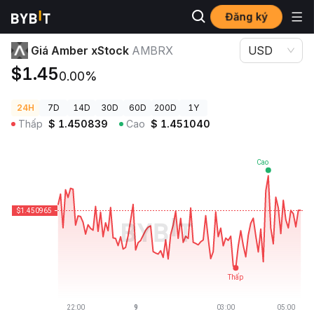
Đăng ký
Giá Tiền Điện Tử
Giá Amber xStock AMBRX
Giá Amber xStock
AMBRX
USD
$1.45
0.00%
24H
7D
14D
30D
60D
200D
1Y
Thấp
$
1.450839
Cao
$
1.451040