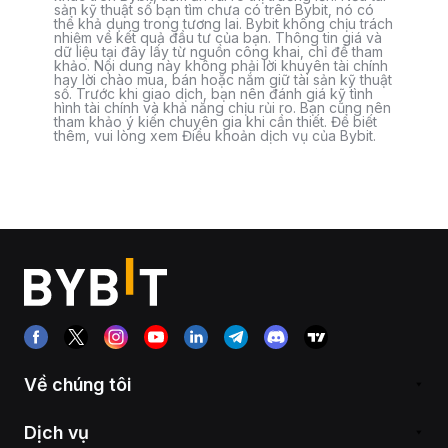
sản kỹ thuật số bạn tìm chưa có trên Bybit, nó có
thể khả dụng trong tương lai. Bybit không chịu trách
nhiệm về kết quả đầu tư của bạn. Thông tin giá và
dữ liệu tại đây lấy từ nguồn công khai, chỉ để tham
khảo. Nội dung này không phải lời khuyên tài chính
hay lời chào mua, bán hoặc nắm giữ tài sản kỹ thuật
số. Trước khi giao dịch, bạn nên đánh giá kỹ tình
hình tài chính và khả năng chịu rủi ro. Bạn cũng nên
tham khảo ý kiến chuyên gia khi cần thiết. Để biết
thêm, vui lòng xem Điều khoản dịch vụ của Bybit.
Về chúng tôi
Dịch vụ