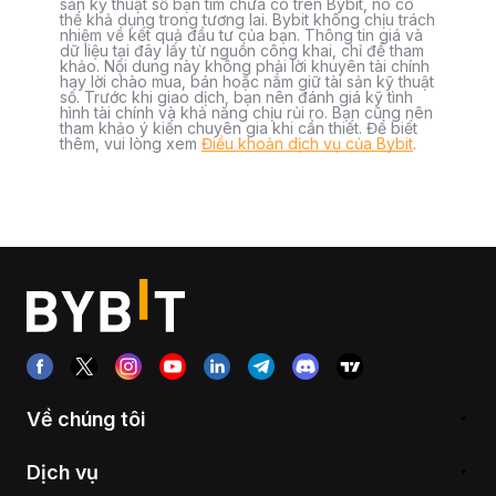
sản kỹ thuật số bạn tìm chưa có trên Bybit, nó có
thể khả dụng trong tương lai. Bybit không chịu trách
nhiệm về kết quả đầu tư của bạn. Thông tin giá và
dữ liệu tại đây lấy từ nguồn công khai, chỉ để tham
khảo. Nội dung này không phải lời khuyên tài chính
hay lời chào mua, bán hoặc nắm giữ tài sản kỹ thuật
số. Trước khi giao dịch, bạn nên đánh giá kỹ tình
hình tài chính và khả năng chịu rủi ro. Bạn cũng nên
tham khảo ý kiến chuyên gia khi cần thiết. Để biết
thêm, vui lòng xem
Điều khoản dịch vụ của Bybit
.
Về chúng tôi
Dịch vụ