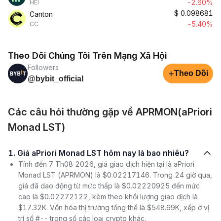
-2.60%
HEI
$
0.098681
Canton
-5.40%
CC
Theo Dõi Chúng Tôi Trên Mạng Xã Hội
Followers
+
Theo Dõi
@bybit_official
Các câu hỏi thường gặp về APRMON(aPriori
Monad LST)
1. Giá aPriori Monad LST hôm nay là bao nhiêu?
Tính đến 7 Th08 2026, giá giao dịch hiện tại là aPriori
Monad LST (APRMON) là $0.02217146. Trong 24 giờ qua,
giá đã dao động từ mức thấp là $0.02220925 đến mức
cao là $0.02272122, kèm theo khối lượng giao dịch là
$17.32K. Vốn hóa thị trường tổng thể là $548.69K, xếp ở vị
trí số #-- trong số các loại crypto khác.