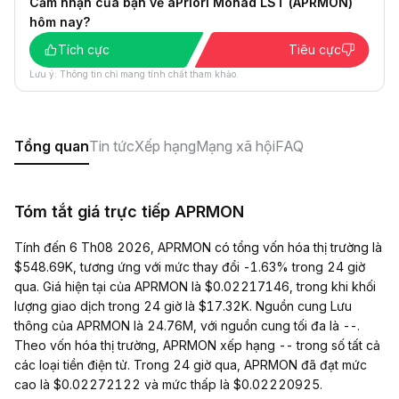
Cảm nhận của bạn về aPriori Monad LST (APRMON)
hôm nay?
Tích cực
Tiêu cực
Lưu ý: Thông tin chỉ mang tính chất tham khảo.
Tổng quan
Tin tức
Xếp hạng
Mạng xã hội
FAQ
Tóm tắt giá trực tiếp APRMON
Tính đến 6 Th08 2026, APRMON có tổng vốn hóa thị trường là
$548.69K, tương ứng với mức thay đổi -1.63% trong 24 giờ
qua. Giá hiện tại của APRMON là $0.02217146, trong khi khối
lượng giao dịch trong 24 giờ là $17.32K. Nguồn cung Lưu
thông của APRMON là 24.76M, với nguồn cung tối đa là --.
Theo vốn hóa thị trường, APRMON xếp hạng -- trong số tất cả
các loại tiền điện tử. Trong 24 giờ qua, APRMON đã đạt mức
cao là $0.02272122 và mức thấp là $0.02220925.