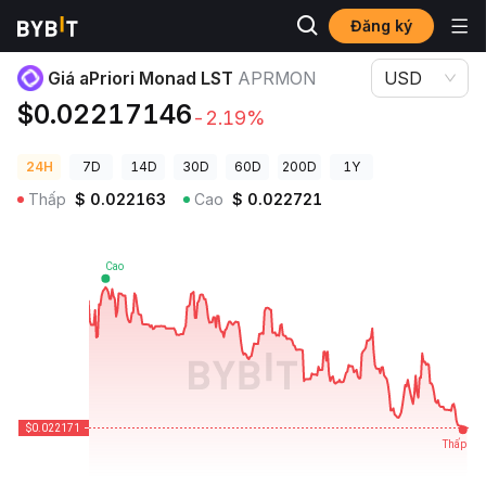
Đăng ký
Giá Tiền Điện Tử
Giá aPriori Monad LST APRMON
Giá aPriori Monad LST
APRMON
USD
$0.02217146
-2.19%
24H
7D
14D
30D
60D
200D
1Y
Thấp
$
0.022163
Cao
$
0.022721