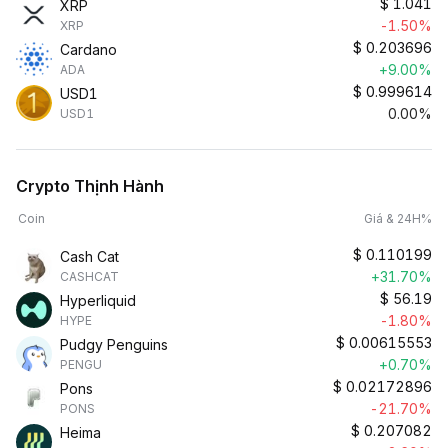
$
1.041
XRP
-1.50%
XRP
$
0.203696
Cardano
+9.00%
ADA
$
0.999614
USD1
0.00%
USD1
Crypto Thịnh Hành
Coin
Giá & 24H%
$
0.110199
Cash Cat
+31.70%
CASHCAT
$
56.19
Hyperliquid
-1.80%
HYPE
$
0.00615553
Pudgy Penguins
+0.70%
PENGU
$
0.02172896
Pons
-21.70%
PONS
$
0.207082
Heima