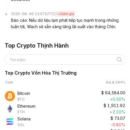
2026-08-06 13:07
(UTC)
Giảm giá
Báo cáo: Nếu dữ liệu lạm phát tiếp tục mạnh trong những
tuần tới, Wach sẽ sẵn sàng tăng lãi suất vào tháng Chín.
Top Crypto Thịnh Hành
Tìm Kiếm
Top Crypto Vốn Hóa Thị Trường
Coin
Giá & 24H%
$
64,584.00
Bitcoin
+0.50%
BTC
$
1,911.92
Ethereum
+2.10%
ETH
$
73.07
Solana
-0.80%
SOL