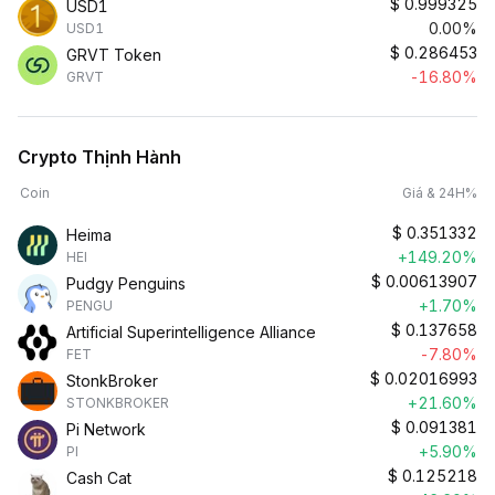
$
0.999325
USD1
0.00%
USD1
$
0.286453
GRVT Token
-16.80%
GRVT
Crypto Thịnh Hành
Coin
Giá & 24H%
$
0.351332
Heima
+149.20%
HEI
$
0.00613907
Pudgy Penguins
+1.70%
PENGU
$
0.137658
Artificial Superintelligence Alliance
-7.80%
FET
$
0.02016993
StonkBroker
+21.60%
STONKBROKER
$
0.091381
Pi Network
+5.90%
PI
$
0.125218
Cash Cat