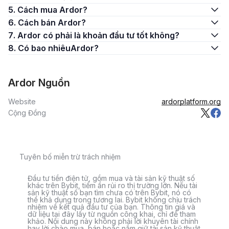
5. Cách mua Ardor?
6. Cách bán Ardor?
7. Ardor có phải là khoản đầu tư tốt không?
8. Có bao nhiêuArdor?
Ardor Nguồn
Website
ardorplatform.org
Cộng Đồng
Tuyên bố miễn trừ trách nhiệm
Đầu tư tiền điện tử, gồm mua và tài sản kỹ thuật số
khác trên Bybit, tiềm ẩn rủi ro thị trường lớn. Nếu tài
sản kỹ thuật số bạn tìm chưa có trên Bybit, nó có
thể khả dụng trong tương lai. Bybit không chịu trách
nhiệm về kết quả đầu tư của bạn. Thông tin giá và
dữ liệu tại đây lấy từ nguồn công khai, chỉ để tham
khảo. Nội dung này không phải lời khuyên tài chính
hay lời chào mua, bán hoặc nắm giữ tài sản kỹ thuật