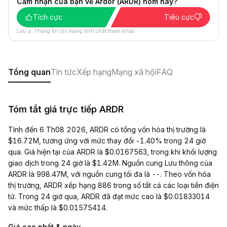
Cảm nhận của bạn về Ardor (ARDR) hôm nay?
Tích cực
Tiêu cực
Lưu ý: Thông tin chỉ mang tính chất tham khảo.
Tổng quan
Tin tức
Xếp hạng
Mạng xã hội
FAQ
Tóm tắt giá trực tiếp ARDR
Tính đến 6 Th08 2026, ARDR có tổng vốn hóa thị trường là
$16.72M, tương ứng với mức thay đổi -1.40% trong 24 giờ
qua. Giá hiện tại của ARDR là $0.0167563, trong khi khối lượng
giao dịch trong 24 giờ là $1.42M. Nguồn cung Lưu thông của
ARDR là 998.47M, với nguồn cung tối đa là --. Theo vốn hóa
thị trường, ARDR xếp hạng 886 trong số tất cả các loại tiền điện
tử. Trong 24 giờ qua, ARDR đã đạt mức cao là $0.01833014
và mức thấp là $0.01575414.
Giá cao nhất & ngày