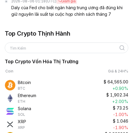
2026-08-06 01:18
(UTC)
Giảm giá
Daly của Fed cho biết ngân hàng trung ương đã đúng khi
giữ nguyên lãi suất tại cuộc họp chính sách tháng 7
Top Crypto Thịnh Hành
Tìm Kiếm
Top Crypto Vốn Hóa Thị Trường
Coin
Giá & 24H%
$
64,565.00
Bitcoin
+0.90%
BTC
$
1,902.34
Ethereum
+2.00%
ETH
$
73.25
Solana
-1.00%
SOL
$
1.046
XRP
-1.90%
XRP