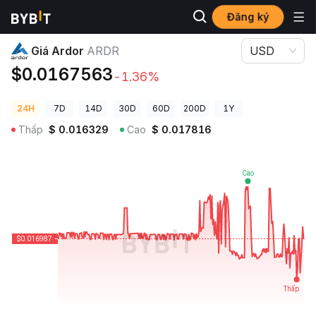
Đăng ký
Giá Tiền Điện Tử
Giá Ardor ARDR
Giá Ardor
ARDR
USD
$0.0167563
-1.36%
24H
7D
14D
30D
60D
200D
1Y
Thấp
$
0.016329
Cao
$
0.017816