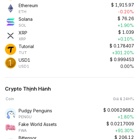
$
1,915.97
Ethereum
-0.20%
ETH
$
76.26
Solana
+1.90%
SOL
$
1.039
XRP
+0.10%
XRP
$
0.178407
Tutorial
+301.20%
TUT
$
0.999453
USD1
0.00%
USD1
Crypto Thịnh Hành
Coin
Giá & 24H%
$
0.00629682
Pudgy Penguins
+1.80%
PENGU
$
0.0217009
Fake World Assets
+91.30%
FWA
$
206.12
Bittensor