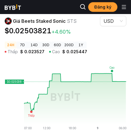
Đăng ký
Giá Tiền Điện Tử
Giá Beets Staked Sonic STS
Giá Beets Staked Sonic
STS
USD
$0.02503821
+4.60%
24H
7D
14D
30D
60D
200D
1Y
Thấp
$
0.023527
Cao
$
0.025447