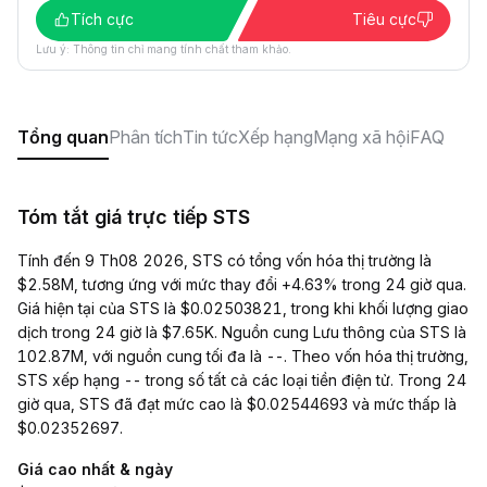
Tích cực
Tiêu cực
Lưu ý: Thông tin chỉ mang tính chất tham khảo.
Tổng quan
Phân tích
Tin tức
Xếp hạng
Mạng xã hội
FAQ
Tóm tắt giá trực tiếp STS
Tính đến 9 Th08 2026, STS có tổng vốn hóa thị trường là
$2.58M, tương ứng với mức thay đổi +4.63% trong 24 giờ qua.
Giá hiện tại của STS là $0.02503821, trong khi khối lượng giao
dịch trong 24 giờ là $7.65K. Nguồn cung Lưu thông của STS là
102.87M, với nguồn cung tối đa là --. Theo vốn hóa thị trường,
STS xếp hạng -- trong số tất cả các loại tiền điện tử. Trong 24
giờ qua, STS đã đạt mức cao là $0.02544693 và mức thấp là
$0.02352697.
Giá cao nhất & ngày