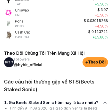
+5.50%
TAO
$
3.97
Uniswap
-1.50%
UNI
$
0.03015268
Pons
-4.50%
PONS
$
0.113721
Cash Cat
+15.60%
CASHCAT
Theo Dõi Chúng Tôi Trên Mạng Xã Hội
Followers
+
Theo Dõi
@bybit_official
Các câu hỏi thường gặp về STS(Beets
Staked Sonic)
1. Giá Beets Staked Sonic hôm nay là bao nhiêu?
Tính đến 9 Th08 2026, giá giao dịch hiện tại là Beets