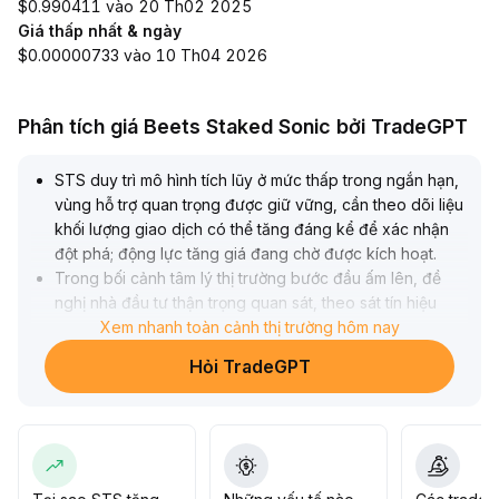
$0.990411 vào 20 Th02 2025
Giá thấp nhất & ngày
$0.00000733 vào 10 Th04 2026
Phân tích giá Beets Staked Sonic bởi TradeGPT
STS duy trì mô hình tích lũy ở mức thấp trong ngắn hạn,
vùng hỗ trợ quan trọng được giữ vững, cần theo dõi liệu
khối lượng giao dịch có thể tăng đáng kể để xác nhận
đột phá; động lực tăng giá đang chờ được kích hoạt
.
Trong bối cảnh tâm lý thị trường bước đầu ấm lên, đề
nghị nhà đầu tư thận trọng quan sát, theo sát tín hiệu
phá vỡ các đường trung bình quan trọng và vùng kháng
Xem nhanh toàn cảnh thị trường hôm nay
cự đỉnh trước, chưa xác nhận thì tránh mua đuổi giá cao
.
Hỏi TradeGPT
Có thể chia nhỏ vị thế, vào lệnh ở vùng hỗ trợ (trong
khoảng dao động hiện tại ±3%), kiểm soát tỷ lệ đầu tư,
chờ đợi xu hướng rõ ràng
.