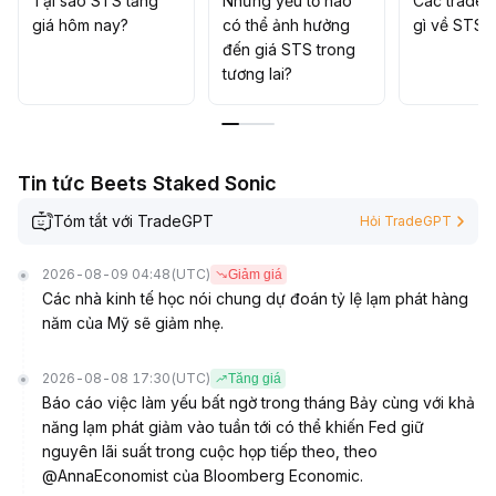
Tại sao STS tăng
Những yếu tố nào
Các trader
giá hôm nay?
có thể ảnh hưởng
gì về STS?
đến giá STS trong
tương lai?
Tin tức Beets Staked Sonic
Tóm tắt với TradeGPT
Hỏi TradeGPT
2026-08-09 04:48
(UTC)
Giảm giá
Các nhà kinh tế học nói chung dự đoán tỷ lệ lạm phát hàng
năm của Mỹ sẽ giảm nhẹ.
2026-08-08 17:30
(UTC)
Tăng giá
Báo cáo việc làm yếu bất ngờ trong tháng Bảy cùng với khả
năng lạm phát giảm vào tuần tới có thể khiến Fed giữ
nguyên lãi suất trong cuộc họp tiếp theo, theo
@AnnaEconomist của Bloomberg Economic.