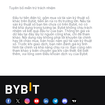
Tuyên bố miễn trừ trách nhiệm
Đầu tư tiền điện tử, gồm mua và tài sản kỹ thuật số
khác trên Bybit, tiềm ẩn rủi ro thị trường lớn. Nếu tài
sản kỹ thuật số bạn tìm chưa có trên Bybit, nó có
thể khả dụng trong tương lai. Bybit không chịu trách
nhiệm về kết quả đầu tư của bạn. Thông tin giá và
dữ liệu tại đây lấy từ nguồn công khai, chỉ để tham
khảo. Nội dung này không phải lời khuyên tài chính
hay lời chào mua, bán hoặc nắm giữ tài sản kỹ thuật
số. Trước khi giao dịch, bạn nên đánh giá kỹ tình
hình tài chính và khả năng chịu rủi ro. Bạn cũng nên
tham khảo ý kiến chuyên gia khi cần thiết. Để biết
thêm, vui lòng xem Điều khoản dịch vụ của Bybit.