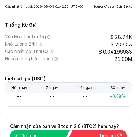
Cập nhật lần cuối: 2026-08-09 01:42:21
(UTC+0)
Source of data: CoinGecko
Thống Kê Giá
Vốn Hoá Thị Trường
28.74K
Khối Lượng 24H
203.53
Cao Nhất Mọi Thời Đại
0.04196983
Nguồn Cung Lưu Thông
21.00M
Lịch sử giá (USD)
Hôm nay
7 ngày
14 ngày
30 ngày
--
--
--
+0.48%
Cảm nhận của bạn về Bitcoin 2.0 (BTC2) hôm nay?
Tích cực
Tiêu cực