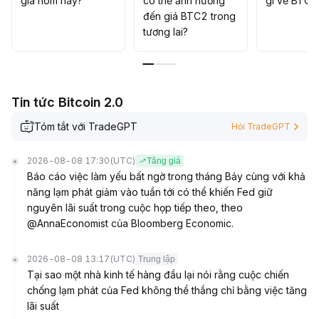
giá hôm nay?
có thể ảnh hưởng
gì về BTC2
hoạt trong nhóm này, chờ tín hiệu phá vỡ giá then chốt,
đến giá BTC2 trong
ưu tiên bố trí cơ hội phân bổ tài sản dài hạn
.
tương lai?
Tin tức Bitcoin 2.0
Tóm tắt với TradeGPT
Hỏi TradeGPT
2026-08-08 17:30
(UTC)
Tăng giá
Báo cáo việc làm yếu bất ngờ trong tháng Bảy cùng với khả
năng lạm phát giảm vào tuần tới có thể khiến Fed giữ
nguyên lãi suất trong cuộc họp tiếp theo, theo
@AnnaEconomist của Bloomberg Economic.
2026-08-08 13:17
(UTC)
Trung lập
Tại sao một nhà kinh tế hàng đầu lại nói rằng cuộc chiến
chống lạm phát của Fed không thể thắng chỉ bằng việc tăng
lãi suất