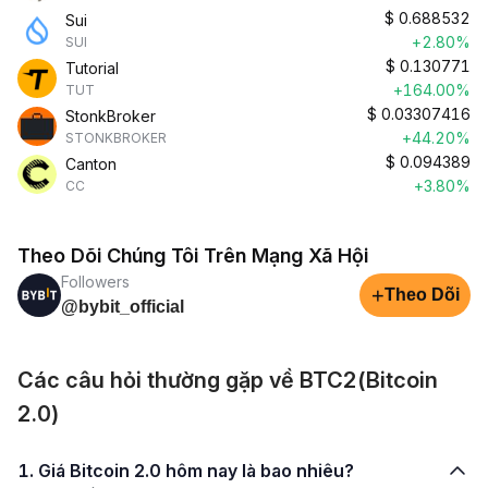
$
0.688532
Sui
+2.80%
SUI
$
0.130771
Tutorial
+164.00%
TUT
$
0.03307416
StonkBroker
+44.20%
STONKBROKER
$
0.094389
Canton
+3.80%
CC
Theo Dõi Chúng Tôi Trên Mạng Xã Hội
Followers
+
Theo Dõi
@bybit_official
Các câu hỏi thường gặp về BTC2(Bitcoin
2.0)
1. Giá Bitcoin 2.0 hôm nay là bao nhiêu?