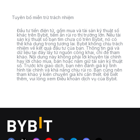
Tuyên bố miễn trừ trách nhiệm
Đầu tư tiền điện tử, gồm mua và tài sản kỹ thuật số
khác trên Bybit, tiềm ẩn rủi ro thị trường lớn. Nếu tài
sản kỹ thuật số bạn tìm chưa có trên Bybit, nó có
thể khả dụng trong tương lai. Bybit không chịu trách
nhiệm về kết quả đầu tư của bạn. Thông tin giá và
dữ liệu tại đây lấy từ nguồn công khai, chỉ để tham
khảo. Nội dung này không phải lời khuyên tài chính
hay lời chào mua, bán hoặc nắm giữ tài sản kỹ thuật
số. Trước khi giao dịch, bạn nên đánh giá kỹ tình
hình tài chính và khả năng chịu rủi ro. Bạn cũng nên
tham khảo ý kiến chuyên gia khi cần thiết. Để biết
thêm, vui lòng xem Điều khoản dịch vụ của Bybit.