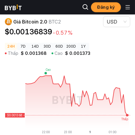
Đăng ký
Giá Tiền Điện Tử
Giá Bitcoin 2.0 BTC2
Giá Bitcoin 2.0
BTC2
USD
$0.00136839
-0.57%
24H
7D
14D
30D
60D
200D
1Y
Thấp
$
0.001368
Cao
$
0.001373