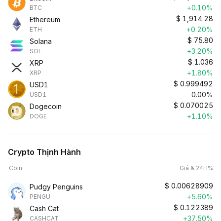
+0.10%
BTC
$
1,914.28
Ethereum
+0.20%
ETH
$
75.80
Solana
+3.20%
SOL
$
1.036
XRP
+1.80%
XRP
$
0.999492
USD1
0.00%
USD1
$
0.070025
Dogecoin
+1.10%
DOGE
Crypto Thịnh Hành
Coin
Giá & 24H%
$
0.00628909
Pudgy Penguins
+5.60%
PENGU
$
0.122389
Cash Cat
+37.50%
CASHCAT