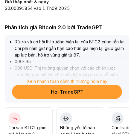
Giá thấp nhất & ngày
$0.00091854 vào 1 Th09 2025
Phân tích giá Bitcoin 2.0 bởi TradeGPT
Rủi ro và cơ hội thị trường hiện tại của BTC2 cùng tồn tại:
Chi phí nắm giữ ngắn hạn cao hơn giá hiện tại giúp giảm
áp lực bán, hỗ trợ vùng giá từ 87
.
000~95
.
000 USD; Thị trường quyền chọn với các chiến lược
straddle quy mô lớn cho thấy kỳ vọng chung về biến
động mạnh, hướng chưa rõ nhưng khả năng dao động
Xem nhanh toàn cảnh thị trường hôm nay
mạnh tăng cao; Dòng tiền ETF quay trở lại và tổ chức
Hỏi TradeGPT
tham gia củng cố giá trị phân bổ trung-dài hạn, kỳ vọng
chính sách và tuân thủ liên tục cải thiện; Tuy nhiên, đòn
bẩy tập trung, nếu phá vỡ thành công 95
.
000 USD hoặc thủng 87
.
000 USD sẽ tạo ra những đợt thanh lý kép dẫn đến biến
động dữ dội
.
Tại sao BTC2 giảm
Những yếu tố nào
Các trader
Khuyến nghị chú ý kiểm soát rủi ro và quản lý vị thế linh