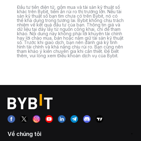
Đầu tư tiền điện tử, gồm mua và tài sản kỹ thuật số
khác trên Bybit, tiềm ẩn rủi ro thị trường lớn. Nếu tài
sản kỹ thuật số bạn tìm chưa có trên Bybit, nó có
thể khả dụng trong tương lai. Bybit không chịu trách
nhiệm về kết quả đầu tư của bạn. Thông tin giá và
dữ liệu tại đây lấy từ nguồn công khai, chỉ để tham
khảo. Nội dung này không phải lời khuyên tài chính
hay lời chào mua, bán hoặc nắm giữ tài sản kỹ thuật
số. Trước khi giao dịch, bạn nên đánh giá kỹ tình
hình tài chính và khả năng chịu rủi ro. Bạn cũng nên
tham khảo ý kiến chuyên gia khi cần thiết. Để biết
thêm, vui lòng xem Điều khoản dịch vụ của Bybit.
Về chúng tôi