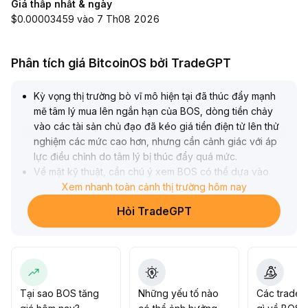
Giá thấp nhất & ngày
$0.00003459 vào 7 Th08 2026
Phân tích giá BitcoinOS bởi TradeGPT
Kỳ vọng thị trường bò vĩ mô hiện tại đã thúc đẩy mạnh
mẽ tâm lý mua lên ngắn hạn của BOS, dòng tiền chảy
vào các tài sản chủ đạo đã kéo giá tiền điện tử lên thử
nghiệm các mức cao hơn, nhưng cần cảnh giác với áp
lực điều chỉnh do tâm lý bị thúc đẩy quá mức
.
Về mặt kỹ thuật, cần chú ý xem BOS có thể dựa vào
khối lượng giao dịch lớn để phá vỡ và đứng vững tại khu
Xem nhanh toàn cảnh thị trường hôm nay
vực kháng cự then chốt hay không (khuyến nghị chú ý
Hỏi TradeGPT
khu vực cộng hưởng giữa đường trung bình động và
khối lượng giao dịch trong ba tháng gần đây), nếu
không có thể sẽ có điều chỉnh ngắn hạn theo chu kỳ
.
Biểu hiện trung dài hạn phụ thuộc nhiều vào tốc độ mở
rộng hệ sinh thái và triển khai ứng dụng, nếu tiến trình
đổi mới ngành tăng tốc, có kỳ vọng củng cố trung tâm
Tại sao BOS tăng
Những yếu tố nào
Các trader
giá trị và thu hút dòng vốn ổn định, nếu không trong chu