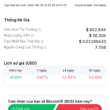
Cập nhật lần cuối: 2026-08-09 11:25:28
(UTC+0)
Source of data: CoinGecko
Thống Kê Giá
Vốn Hoá Thị Trường
802.84K
Khối Lượng 24H
36.30K
Cao Nhất Mọi Thời Đại
0.01199443
Nguồn Cung Lưu Thông
7.70B
Lịch sử giá (USD)
Hôm nay
7 ngày
14 ngày
30 ngày
+6.99%
-9.87%
-11.62%
-12.43%
Cảm nhận của bạn về BitcoinOS (BOS) hôm nay?
Tích cực
Tiêu cực