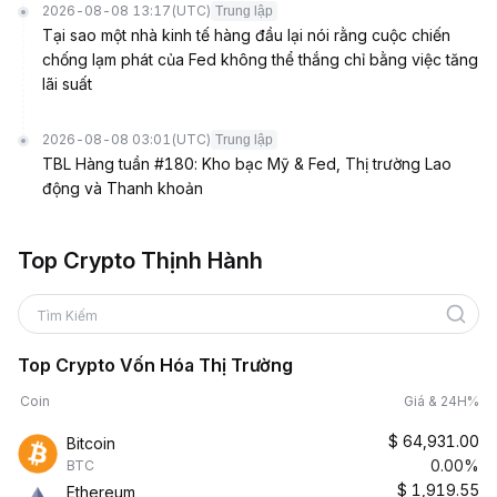
2026-08-08 13:17
(UTC)
Trung lập
Tại sao một nhà kinh tế hàng đầu lại nói rằng cuộc chiến
chống lạm phát của Fed không thể thắng chỉ bằng việc tăng
lãi suất
2026-08-08 03:01
(UTC)
Trung lập
TBL Hàng tuần #180: Kho bạc Mỹ & Fed, Thị trường Lao
động và Thanh khoản
Top Crypto Thịnh Hành
Tìm Kiếm
Top Crypto Vốn Hóa Thị Trường
Coin
Giá & 24H%
$
64,931.00
Bitcoin
0.00%
BTC
$
1,919.55
Ethereum