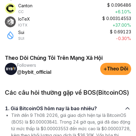
$
0.096486
Canton
+6.10%
CC
$
0.00314553
IoTeX
+37.00%
IOTX
$
0.69123
Sui
-0.30%
SUI
Theo Dõi Chúng Tôi Trên Mạng Xã Hội
Followers
+
Theo Dõi
@bybit_official
Các câu hỏi thường gặp về BOS(BitcoinOS)
1. Giá BitcoinOS hôm nay là bao nhiêu?
Tính đến 9 Th08 2026, giá giao dịch hiện tại là BitcoinOS
(BOS) là $0.00003841. Trong 24 giờ qua, giá đã dao động
từ mức thấp là $0.00003553 đến mức cao là $0.00003728,
kèm theo khối lượng giao dịch là $36.30K. Vốn hóa thị