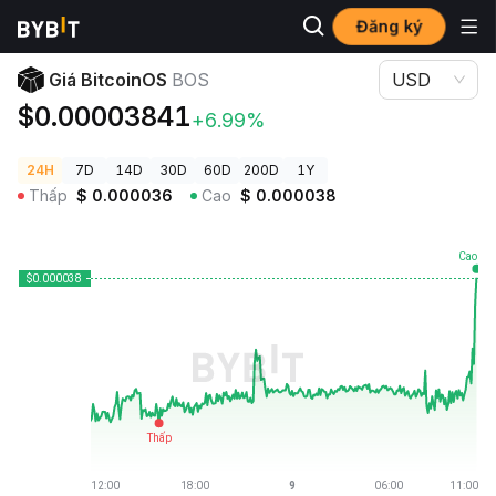
Đăng ký
Giá Tiền Điện Tử
Giá BitcoinOS BOS
Giá BitcoinOS
BOS
USD
$0.00003841
+6.99%
24H
7D
14D
30D
60D
200D
1Y
Thấp
$
0.000036
Cao
$
0.000038