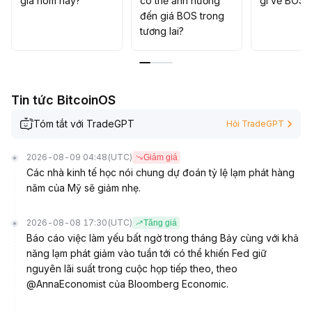
giá hôm nay?
có thể ảnh hưởng
gì về BOS?
kỳ điều chỉnh dễ rơi vào trạng thái yếu tương đối
.
đến giá BOS trong
Khuyến nghị kiểm soát vị thế ngắn hạn theo xu hướng,
tương lai?
trung dài hạn nên kiên nhẫn chờ xác nhận từ các yếu tố
cơ bản
.
Tin tức BitcoinOS
Tóm tắt với TradeGPT
Hỏi TradeGPT
2026-08-09 04:48
(UTC)
Giảm giá
Các nhà kinh tế học nói chung dự đoán tỷ lệ lạm phát hàng
năm của Mỹ sẽ giảm nhẹ.
2026-08-08 17:30
(UTC)
Tăng giá
Báo cáo việc làm yếu bất ngờ trong tháng Bảy cùng với khả
năng lạm phát giảm vào tuần tới có thể khiến Fed giữ
nguyên lãi suất trong cuộc họp tiếp theo, theo
@AnnaEconomist của Bloomberg Economic.