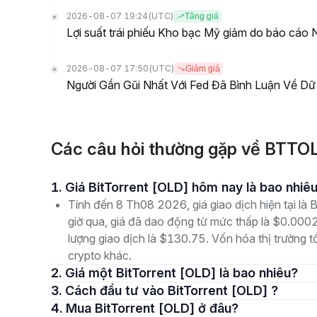
2026-08-07 19:24
(UTC)
Tăng giá
Lợi suất trái phiếu Kho bạc Mỹ giảm do báo cáo 
2026-08-07 17:50
(UTC)
Giảm giá
Người Gần Gũi Nhất Với Fed Đã Bình Luận Về Dữ
Các câu hỏi thường gặp về BTTOL
1. Giá BitTorrent [OLD] hôm nay là bao nhiê
Tính đến 8 Th08 2026, giá giao dịch hiện tại l
giờ qua, giá đã dao động từ mức thấp là $0.0
lượng giao dịch là $130.75. Vốn hóa thị trường tổ
crypto khác.
2. Giá một BitTorrent [OLD] là bao nhiêu?
3. Cách đầu tư vào BitTorrent [OLD] ?
4. Mua BitTorrent [OLD] ở đâu?