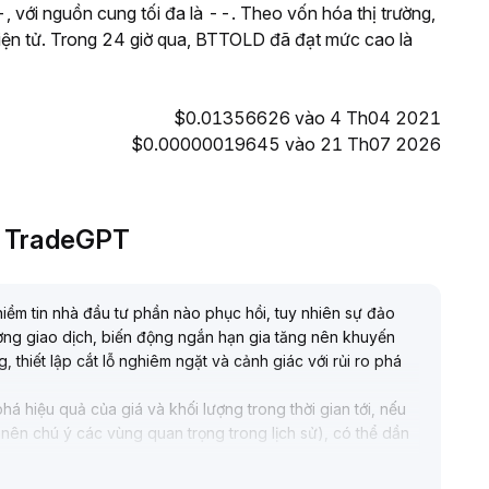
ới nguồn cung tối đa là --. Theo vốn hóa thị trường,
điện tử. Trong 24 giờ qua, BTTOLD đã đạt mức cao là
$0.01356626 vào 4 Th04 2021
$0.00000019645 vào 21 Th07 2026
ởi TradeGPT
niềm tin nhà đầu tư phần nào phục hồi, tuy nhiên sự đảo
ợng giao dịch, biến động ngắn hạn gia tăng nên khuyến
 thiết lập cắt lỗ nghiêm ngặt và cảnh giác với rủi ro phá
á hiệu quả của giá và khối lượng trong thời gian tới, nếu
 (nên chú ý các vùng quan trọng trong lịch sử), có thể dần
ục quan sát
.