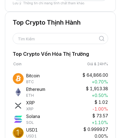
Lưu ý: Thông tin chỉ mang tính chất tham khảo.
Top Crypto Thịnh Hành
Tìm Kiếm
Top Crypto Vốn Hóa Thị Trường
Coin
Giá & 24H%
$
64,866.00
Bitcoin
+0.70%
BTC
$
1,913.38
Ethereum
+0.50%
ETH
$
1.02
XRP
-1.00%
XRP
$
73.57
Solana
+1.10%
SOL
$
0.999927
USD1
0.00%
USD1