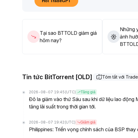
Hỏi TradeGPT
Những y
Tại sao BTTOLD giảm giá
ảnh hưở
hôm nay?
BTTOLD 
Tin tức BitTorrent [OLD]
Tóm tắt với Trad
2026-08-07 19:45
(UTC)
Tăng giá
Đô la giảm vào thứ Sáu sau khi dữ liệu lao động
tăng lãi suất trong thời gian tới.
2026-08-07 19:42
(UTC)
Giảm giá
Philippines: Triển vọng chính sách của BSP thay 