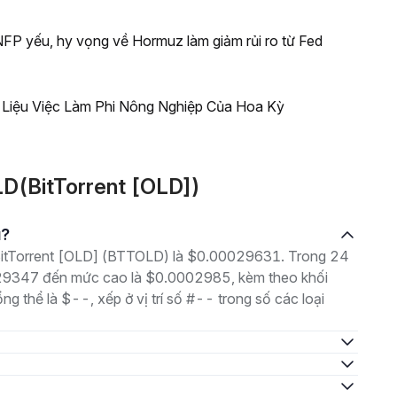
NFP yếu, hy vọng về Hormuz làm giảm rủi ro từ Fed
 Liệu Việc Làm Phi Nông Nghiệp Của Hoa Kỳ
D(BitTorrent [OLD])
u?
à BitTorrent [OLD] (BTTOLD) là $0.00029631. Trong 24
0029347 đến mức cao là $0.0002985, kèm theo khối
ng thể là $--, xếp ở vị trí số #-- trong số các loại