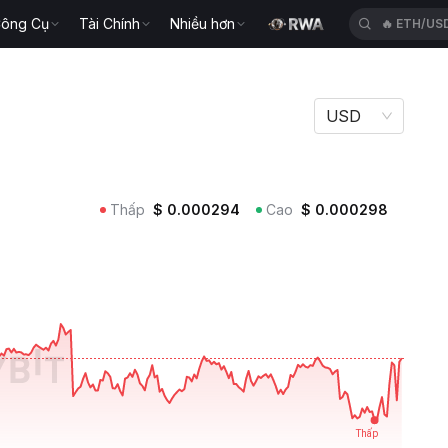
ông Cụ
Tài Chính
Nhiều hơn
🔥
ETH/US
USD
Thấp
$
0.000294
Cao
$
0.000298