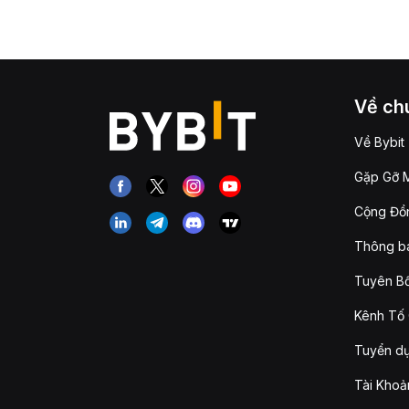
Về chú
Về Bybit
Gặp Gỡ M
Cộng Đồn
Thông b
Tuyên Bố
Kênh Tố 
Tuyển d
Tài Khoả