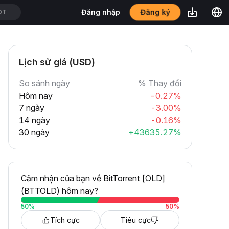
Đăng ký
Đăng nhập
DT
Lịch sử giá (USD)
So sánh ngày
% Thay đổi
Hôm nay
-0.27%
7 ngày
-3.00%
14 ngày
-0.16%
30 ngày
+43635.27%
Cảm nhận của bạn về BitTorrent [OLD]
(BTTOLD) hôm nay?
50
%
50
%
Tích cực
Tiêu cực