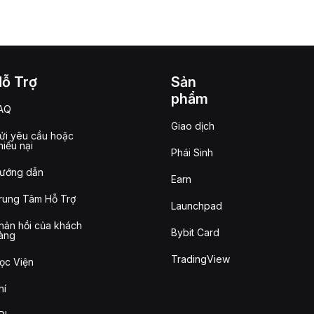
Hỗ Trợ
Sản
phẩm
AQ
Giao dịch
ửi yêu cầu hoặc
hiếu nại
Phái Sinh
ướng dẫn
Earn
rung Tâm Hỗ Trợ
Launchpad
hản hồi của khách
Bybit Card
àng
TradingView
ọc Viện
hí