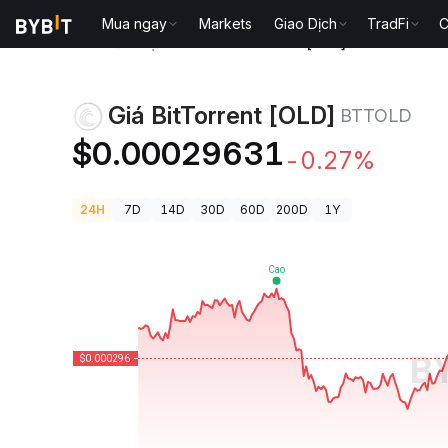
Mua ngay
Markets
Giao Dịch
TradFi
C
Giá Tiền Điện Tử
Giá BitTorrent [OLD] BTTOLD
Giá BitTorrent [OLD]
BTTOLD
$0.00029631
-0.27%
24H
7D
14D
30D
60D
200D
1Y