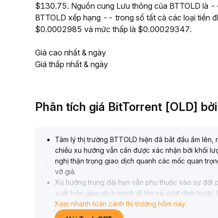
$130.75. Nguồn cung Lưu thông của BTTOLD là --, v
BTTOLD xếp hạng -- trong số tất cả các loại tiền 
$0.0002985 và mức thấp là $0.00029347.
Giá cao nhất & ngày
Giá thấp nhất & ngày
Phân tích giá BitTorrent [OLD] b
Tâm lý thị trường BTTOLD hiện đã bắt đầu ấm lên, 
chiều xu hướng vẫn cần được xác nhận bởi khối lư
nghị thận trọng giao dịch quanh các mốc quan trọng,
vỡ giả
.
Xu hướng trung dài hạn vẫn phụ thuộc vào sự đột ph
xuất hiện giao dịch mạnh đi lên và vượt đỉnh trước
Xem nhanh toàn cảnh thị trường hôm nay
chuyển sang bố trí vị thế mua, ngược lại nên tiếp t