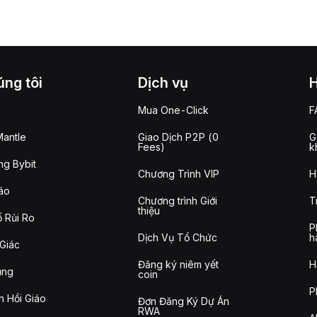
ng tôi
Dịch vụ
Mua One-Click
F
antle
Giao Dịch P2P (0
G
Fees)
k
g Bybit
Chương Trình VIP
H
áo
Chương trình Giới
T
thiệu
 Rủi Ro
P
Dịch Vụ Tổ Chức
h
Giác
Đăng ký niêm yết
H
ụng
coin
P
n Hồi Giáo
Đơn Đăng Ký Dự Án
RWA