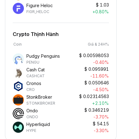
$
1.03
Figure Heloc
+0.80%
FIGR_HELOC
Crypto Thịnh Hành
Coin
Giá & 24H%
$
0.00598053
Pudgy Penguins
-0.40%
PENGU
$
0.095991
Cash Cat
-11.60%
CASHCAT
$
0.050646
Cronos
-4.50%
CRO
$
0.02314563
StonkBroker
+2.10%
STONKBROKER
$
0.346219
Ondo
-3.70%
ONDO
$
54.15
Hyperliquid
-3.30%
HYPE