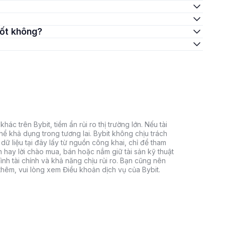
 tốt không?
hác trên Bybit, tiềm ẩn rủi ro thị trường lớn. Nếu tài
thể khả dụng trong tương lai. Bybit không chịu trách
dữ liệu tại đây lấy từ nguồn công khai, chỉ để tham
h hay lời chào mua, bán hoặc nắm giữ tài sản kỹ thuật
ình tài chính và khả năng chịu rủi ro. Bạn cũng nên
 thêm, vui lòng xem Điều khoản dịch vụ của Bybit.