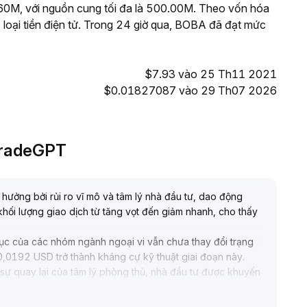
0M, với nguồn cung tối đa là 500.00M. Theo vốn hóa
 loại tiền điện tử. Trong 24 giờ qua, BOBA đã đạt mức
$7.93 vào 25 Th11 2021
$0.01827087 vào 29 Th07 2026
TradeGPT
ưởng bởi rủi ro vĩ mô và tâm lý nhà đầu tư, dao động
ối lượng giao dịch từ tăng vọt đến giảm nhanh, cho thấy
phục của các nhóm ngành ngoại vi vẫn chưa thay đổi trạng
,0192 USD trở thành kháng cự kỹ thuật giai đoạn này
.
sự quay lại của tâm lý phòng thủ, nhà đầu tư được khuyến
 kiên nhẫn chờ đợi đột phá về khối lượng hoặc có tín hiệu
ận chiều hướng rõ ràng
.