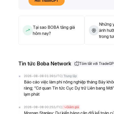
Hỏi TradeGPT
Những y
Tại sao BOBA tăng giá
ảnh hưở
hôm nay?
trong tư
Tin tức Boba Network
Tóm tắt với TradeG
2026-08-08 01:39
(UTC)
Trung lập
Báo cáo việc làm phi nông nghiệp tháng Bảy khôn
ràng; “Cơ quan Tin tức Cục Dự trữ Liên bang Mới”
lạm phát
2026-08-08 00:25
(UTC)
Giảm giá
Morgan Stanley: Dự kiến bảng cân đối kế toán củ