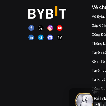
Về chú
Về Bybit
Gặp Gỡ M
Cộng Đồn
Thông b
Tuyên Bố
Kênh Tố 
Tuyển d
Tài Khoả
Tổng Qua
Dịch
Bắt đ
06
D