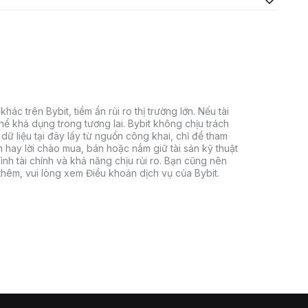
hác trên Bybit, tiềm ẩn rủi ro thị trường lớn. Nếu tài
thể khả dụng trong tương lai. Bybit không chịu trách
dữ liệu tại đây lấy từ nguồn công khai, chỉ để tham
h hay lời chào mua, bán hoặc nắm giữ tài sản kỹ thuật
ình tài chính và khả năng chịu rủi ro. Bạn cũng nên
 thêm, vui lòng xem Điều khoản dịch vụ của Bybit.