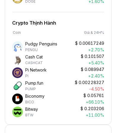
+1.60%
DOGE
Crypto Thịnh Hành
Coin
Giá & 24H%
$
0.00617249
Pudgy Penguins
+2.70%
PENGU
$
0.101507
Cash Cat
+5.40%
CASHCAT
$
0.089947
Pi Network
+2.40%
PI
$
0.00228327
Pump.fun
-4.50%
PUMP
$
0.05761
Biconomy
+66.10%
BICO
$
0.203206
Bitway
+11.00%
BTW