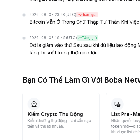
2026-08-07 23:28
(UTC)
Giảm giá
Bitcoin Vẫn Ở Trong Chữ Thập Tử Thần Khi Việ
2026-08-07 19:45
(UTC)
Tăng giá
Đô la giảm vào thứ Sáu sau khi dữ liệu lao động
tăng lãi suất trong thời gian tới.
Bạn Có Thể Làm Gì Với Boba Net
List Pre-Market Crypto
GD Trên Thị
 nạp
Nhận quyền truy cập sớm vào các
Ngay Bybit
token mới—giao dịch token trước
Mua và bán cryp
khi được list chính thức.
Ngay theo thời
chậm trễ.