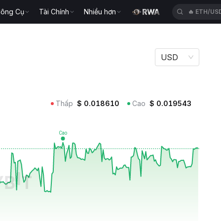
ông Cụ
Tài Chính
Nhiều hơn
🔥
ETH/US
USD
Thấp
$
0.018610
Cao
$
0.019543