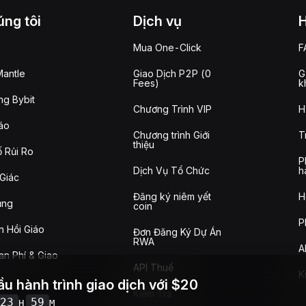
ng tôi
Dịch vụ
Mua One-Click
F
antle
Giao Dịch P2P (0
G
Fees)
k
g Bybit
Chương Trình VIP
H
áo
Chương trình Giới
T
thiệu
 Rủi Ro
P
Dịch Vụ Tổ Chức
h
Giác
Đăng ký niêm yết
H
ụng
coin
P
n Hồi Giáo
Đơn Đăng Ký Dự Án
RWA
A
n Phí & Giao
API Thuế
K
ầu hành trình giao dịch với $20
Kiểm Tra
23
59
H
M