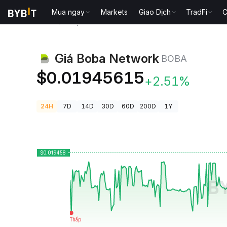
Mua ngay
Markets
Giao Dịch
TradFi
C
Giá Tiền Điện Tử
Giá Boba Network BOBA
Giá Boba Network
BOBA
$0.01945615
+2.51%
24H
7D
14D
30D
60D
200D
1Y