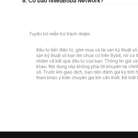
8. Có bao nhiêuBoba Network?
Tuyên bố miễn trừ trách nhiệm
Đầu tư tiền điện tử, gồm mua và tài sản kỹ thuật số k
sản kỹ thuật số bạn tìm chưa có trên Bybit, nó có 
nhiệm về kết quả đầu tư của bạn. Thông tin giá và 
khảo. Nội dung này không phải lời khuyên tài chín
số. Trước khi giao dịch, bạn nên đánh giá kỹ tình h
tham khảo ý kiến chuyên gia khi cần thiết. Để biết