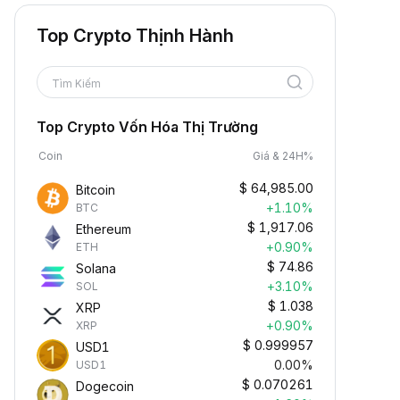
Top Crypto Thịnh Hành
Tìm Kiếm
Top Crypto Vốn Hóa Thị Trường
Coin
Giá & 24H%
$
64,985.00
Bitcoin
+1.10%
BTC
$
1,917.06
Ethereum
+0.90%
ETH
$
74.86
Solana
+3.10%
SOL
$
1.038
XRP
+0.90%
XRP
$
0.999957
USD1
0.00%
USD1
$
0.070261
Dogecoin