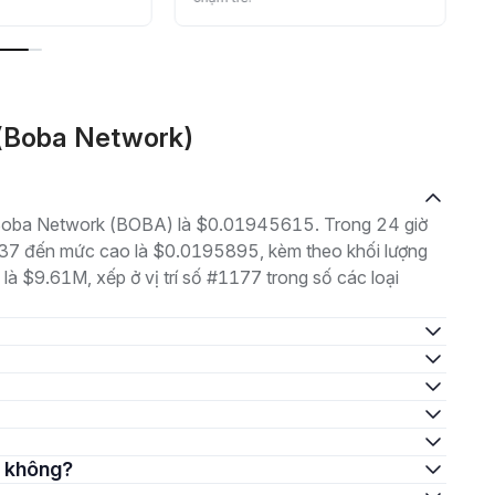
A(Boba Network)
là Boba Network (BOBA) là $0.01945615. Trong 24 giờ
037 đến mức cao là $0.0195895, kèm theo khối lượng
 là $9.61M, xếp ở vị trí số #1177 trong số các loại
t không?