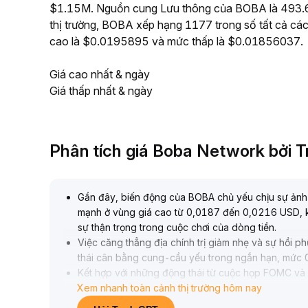
$1.15M. Nguồn cung Lưu thông của BOBA là 493.6
thị trường, BOBA xếp hạng 1177 trong số tất cả các
cao là $0.0195895 và mức thấp là $0.01856037.
Giá cao nhất & ngày
Giá thấp nhất & ngày
Phân tích giá Boba Network bởi 
Gần đây, biến động của BOBA chủ yếu chịu sự ảnh h
mạnh ở vùng giá cao từ 0,0187 đến 0,0216 USD, kh
sự thận trọng trong cuộc chơi của dòng tiền
.
Việc căng thẳng địa chính trị giảm nhẹ và sự hồi 
thái cân bằng cung-cầu yếu trong ngắn hạn, mức 0
Kết hợp với những động thái từ cuộc họp FOMC và 
Xem nhanh toàn cảnh thị trường hôm nay
nghị chủ yếu nên mua thấp bán cao trong ngắn hạn,
xúc tác cơ bản, tránh mua đuổi khi chưa có xác nh