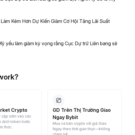
c Làm Kém Hơn Dự Kiến Giảm Cơ Hội Tăng Lãi Suất
 Mỹ yếu làm giảm kỳ vọng rằng Cục Dự trữ Liên bang sẽ
work?
 Trường Giao
Chuyển Đổi Crypto Của
K
Bạn
t
to với giá Giao
Chuyển đổi crypto miễn phí—nhanh
 gian thực—không
chóng, an toàn và dễ dàng.