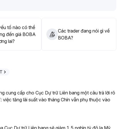
ếu tố nào có thể
Các trader đang nói gì về
ng đến giá BOBA
BOBA?
ơng lai?
PT
g cung cấp cho Cục Dự trữ Liên bang một câu trả lời rõ
: việc tăng lãi suất vào tháng Chín vẫn phụ thuộc vào
a Cục Dự trữ Liên bang sẽ giảm 1,5 nghìn tỷ đô la Mỹ