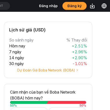
Đăng ký
Đăng nhập
DT
Lịch sử giá (USD)
So sánh ngày
% Thay đổi
Hôm nay
+2.51%
7 ngày
+2.96%
14 ngày
+2.90%
30 ngày
-1.01%
Dự Đoán Giá Boba Network (BOBA)
Cảm nhận của bạn về Boba Network
(BOBA) hôm nay?
50
%
50
%