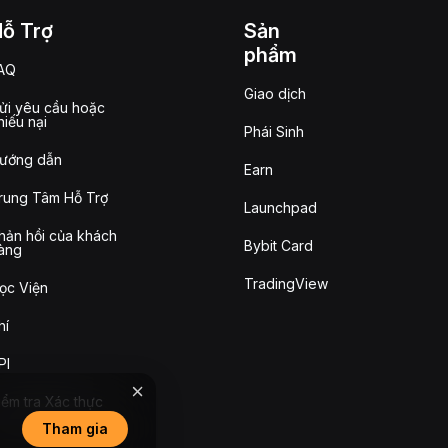
Hỗ Trợ
Sản
phẩm
AQ
Giao dịch
ửi yêu cầu hoặc
hiếu nại
Phái Sinh
ướng dẫn
Earn
rung Tâm Hỗ Trợ
Launchpad
hản hồi của khách
Bybit Card
àng
TradingView
ọc Viện
hí
PI
iểm tra Xác thực
Tham gia