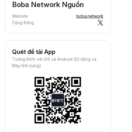
Boba Network Nguồn
Website
boba.network
Cộng Đồng
Quét để tải App
Tương thích với iOS và Android (Di động và
Máy tính bảng)
Kiếm Crypto Thụ Động
iếm thưởng thụ động—chỉ cần nạp
iền và thu lợi nhuận.