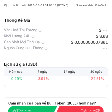
Cập nhật lần cuối: 2026-08-07 04:08:13
(UTC+0)
Source of data: CoinGecko
Thống Kê Giá
Vốn Hoá Thị Trường
--
Khối Lượng 24H
8.88
Cao Nhất Mọi Thời Đại
0.000000007881
Nguồn Cung Lưu Thông
--
Lịch sử giá (USD)
Hôm nay
7 ngày
14 ngày
30 ngày
+0.29%
-3.91%
--
-22.31%
Cảm nhận của bạn về Bull Token (BULL) hôm nay?
Tích cực
Tiêu cực