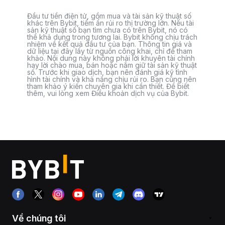
Đầu tư tiền điện tử, gồm mua và tài sản kỹ thuật số
khác trên Bybit, tiềm ẩn rủi ro thị trường lớn. Nếu tài
sản kỹ thuật số bạn tìm chưa có trên Bybit, nó có
thể khả dụng trong tương lai. Bybit không chịu trách
nhiệm về kết quả đầu tư của bạn. Thông tin giá và
dữ liệu tại đây lấy từ nguồn công khai, chỉ để tham
khảo. Nội dung này không phải lời khuyên tài chính
hay lời chào mua, bán hoặc nắm giữ tài sản kỹ thuật
số. Trước khi giao dịch, bạn nên đánh giá kỹ tình
hình tài chính và khả năng chịu rủi ro. Bạn cũng nên
tham khảo ý kiến chuyên gia khi cần thiết. Để biết
thêm, vui lòng xem Điều khoản dịch vụ của Bybit.
Về chúng tôi