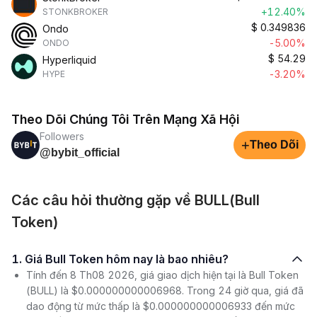
+12.40%
STONKBROKER
$
0.349836
Ondo
-5.00%
ONDO
$
54.29
Hyperliquid
-3.20%
HYPE
Theo Dõi Chúng Tôi Trên Mạng Xã Hội
Followers
+
Theo Dõi
@bybit_official
Các câu hỏi thường gặp về BULL(Bull
Token)
1. Giá Bull Token hôm nay là bao nhiêu?
Tính đến 8 Th08 2026, giá giao dịch hiện tại là Bull Token
(BULL) là $0.000000000006968. Trong 24 giờ qua, giá đã
dao động từ mức thấp là $0.000000000006933 đến mức