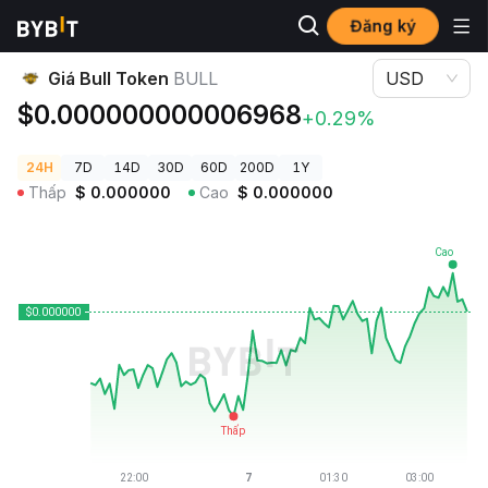
Đăng ký
Giá Tiền Điện Tử
Giá Bull Token BULL
Giá Bull Token
BULL
USD
$0.000000000006968
+0.29%
24H
7D
14D
30D
60D
200D
1Y
Thấp
$
0.000000
Cao
$
0.000000