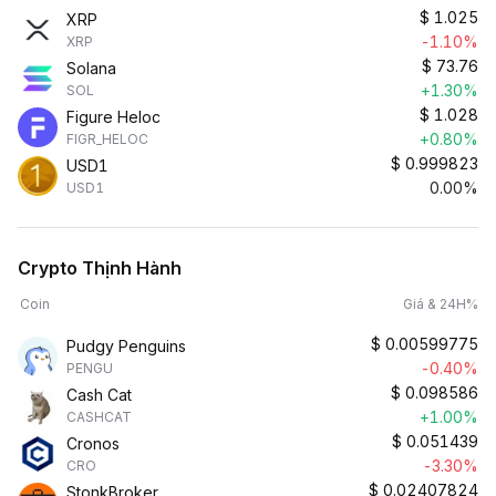
$
1.025
XRP
-1.10%
XRP
$
73.76
Solana
+1.30%
SOL
$
1.028
Figure Heloc
+0.80%
FIGR_HELOC
$
0.999823
USD1
0.00%
USD1
Crypto Thịnh Hành
Coin
Giá & 24H%
$
0.00599775
Pudgy Penguins
-0.40%
PENGU
$
0.098586
Cash Cat
+1.00%
CASHCAT
$
0.051439
Cronos
-3.30%
CRO
$
0.02407824
StonkBroker