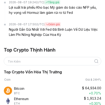
2026-08-07 19:24
(UTC)
Tăng giá
Lợi suất trái phiếu Kho bạc Mỹ giảm do báo cáo NFP yếu,
hy vọng về Hormuz làm giảm rủi ro từ Fed
2026-08-07 17:50
(UTC)
Giảm giá
Người Gần Gũi Nhất Với Fed Đã Bình Luận Về Dữ Liệu Việc
Làm Phi Nông Nghiệp Của Hoa Kỳ
Top Crypto Thịnh Hành
Tìm Kiếm
Top Crypto Vốn Hóa Thị Trường
Coin
Giá & 24H%
$
64,934.00
Bitcoin
+0.70%
BTC
$
1,913.24
Ethereum
+0.30%
ETH