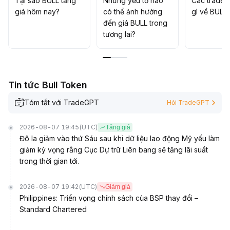
Tại sao BULL tăng
Những yếu tố nào
Các trader
giá hôm nay?
có thể ảnh hưởng
gì về BULL
đến giá BULL trong
tương lai?
Tin tức Bull Token
Tóm tắt với TradeGPT
Hỏi TradeGPT
2026-08-07 19:45
(UTC)
Tăng giá
Đô la giảm vào thứ Sáu sau khi dữ liệu lao động Mỹ yếu làm
giảm kỳ vọng rằng Cục Dự trữ Liên bang sẽ tăng lãi suất
trong thời gian tới.
2026-08-07 19:42
(UTC)
Giảm giá
Philippines: Triển vọng chính sách của BSP thay đổi –
Standard Chartered