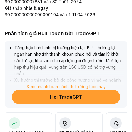
$0.000000007881 vào 30 Th01 2024
Giá thấp nhất & ngày
$0.000000000000000104 vào 1 Th04 2026
Phân tích giá Bull Token bởi TradeGPT
Tổng hợp tình hình thị trường hiện tại, BULL hưởng lợi
ngắn hạn nhờ tính thanh khoản phục hồi và tâm lý khởi
sắc trở lại, khu vực chịu áp lực giai đoạn trước đã được
hấp thụ hiệu quả, vùng trên 180 USD có hỗ trợ vững
chắc
.
Xu hướng thị trường bò do cộng hưởng vĩ mô và ngành
đã xác lập rõ ràng, dòng tiền dài hạn tiếp tục đổ vào,
Xem nhanh toàn cảnh thị trường hôm nay
thế mạnh bên mua được củng cố
.
Hỏi TradeGPT
Lời đồn được làm rõ và tác động tiêu cực mờ nhạt dần
càng nâng cao mức độ ưu tiên rủi ro, kiến nghị nắm giữ
theo xu thế và chú ý đến sự bứt phá khỏi vùng giao
dịch, chiến lược là tích lũy lúc điều chỉnh, cảnh giác rủi
ro cực đoan cuối kỳ
.