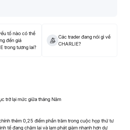
u on-chain để điều chỉnh vị thế giao dịch linh động, đảm
ếu tố nào có thể
Các trader đang nói gì về
ng đến giá
CHARLIE?
 trong tương lai?
ục trở lại mức giữa tháng Năm
t chính thêm 0,25 điểm phần trăm trong cuộc họp thứ tư
g kinh tế đang chậm lại và lạm phát giảm nhanh hơn dự