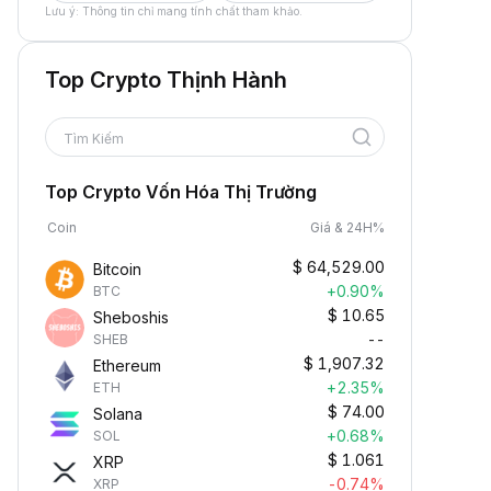
Lưu ý: Thông tin chỉ mang tính chất tham khảo.
Top Crypto Thịnh Hành
Tìm Kiếm
Top Crypto Vốn Hóa Thị Trường
Coin
Giá & 24H%
$
64,529.00
Bitcoin
+0.90%
BTC
$
10.65
Sheboshis
--
SHEB
$
1,907.32
Ethereum
+2.35%
ETH
$
74.00
Solana
+0.68%
SOL
$
1.061
XRP
-0.74%
XRP