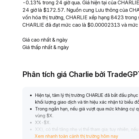
-0.13% trong 24 giờ qua. Giá hiện tại của CHARLIE 
24 giờ là $172.57. Nguồn cung Lưu thông của CHAR
vốn hóa thị trường, CHARLIE xếp hạng 8423 trong số 
CHARLIE đã đạt mức cao là $0.00002313 và mức 
Giá cao nhất & ngày
Giá thấp nhất & ngày
Phân tích giá Charlie bởi TradeG
Hiện tại, tâm lý thị trường CHARLIE đã bắt đầu ph
khối lượng giao dịch và tín hiệu xác nhận từ biểu đ
Trong ngắn hạn, nếu giá vượt qua mức kháng cự qu
vùng $X
.
XX-$X
.
XX), có thể tăng nhẹ vị thế tham gia; tuy nhiên, n
Xem nhanh toàn cảnh thị trường hôm nay
đoán để phòng tránh rủi ro phá vỡ giả
.