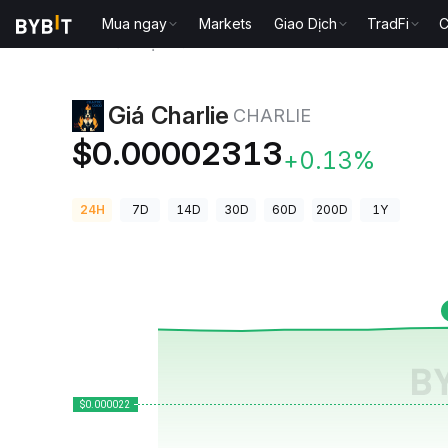
Mua ngay
Markets
Giao Dịch
TradFi
C
Giá Tiền Điện Tử
Giá Charlie CHARLIE
Giá Charlie
CHARLIE
$0.00002313
+0.13%
24H
7D
14D
30D
60D
200D
1Y