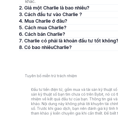
khác.
2. Giá một Charlie là bao nhiêu?
3. Cách đầu tư vào Charlie ?
4. Mua Charlie ở đâu?
5. Cách mua Charlie?
6. Cách bán Charlie?
7. Charlie có phải là khoản đầu tư tốt không
8. Có bao nhiêuCharlie?
Tuyên bố miễn trừ trách nhiệm
Đầu tư tiền điện tử, gồm mua và tài sản kỹ thuật số k
sản kỹ thuật số bạn tìm chưa có trên Bybit, nó có 
nhiệm về kết quả đầu tư của bạn. Thông tin giá và 
khảo. Nội dung này không phải lời khuyên tài chín
số. Trước khi giao dịch, bạn nên đánh giá kỹ tình h
tham khảo ý kiến chuyên gia khi cần thiết. Để biết