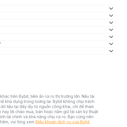
?
hác trên Bybit, tiềm ẩn rủi ro thị trường lớn. Nếu tài
thể khả dụng trong tương lai. Bybit không chịu trách
dữ liệu tại đây lấy từ nguồn công khai, chỉ để tham
h hay lời chào mua, bán hoặc nắm giữ tài sản kỹ thuật
ình tài chính và khả năng chịu rủi ro. Bạn cũng nên
 thêm, vui lòng xem
Điều khoản dịch vụ của Bybit
.