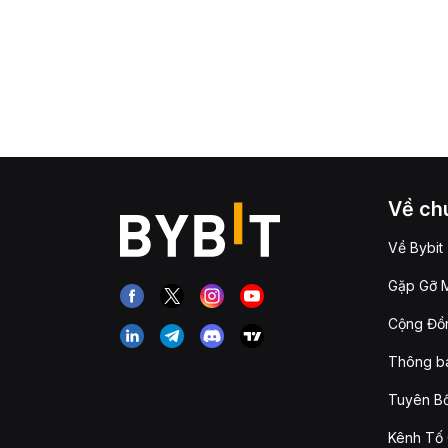
Về chú
Về Bybit
Gặp Gỡ M
Cộng Đồn
Thông b
Tuyên Bố
Kênh Tố 