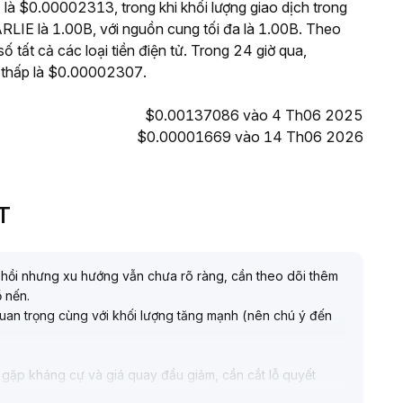
là $0.00002313, trong khi khối lượng giao dịch trong
LIE là 1.00B, với nguồn cung tối đa là 1.00B. Theo
tất cả các loại tiền điện tử. Trong 24 giờ qua,
thấp là $0.00002307.
$0.00137086 vào 4 Th06 2025
$0.00001669 vào 14 Th06 2026
PT
ục hồi nhưng xu hướng vẫn chưa rõ ràng, cần theo dõi thêm
ồ nến
.
an trọng cùng với khối lượng tăng mạnh (nên chú ý đến
ếu gặp kháng cự và giá quay đầu giảm, cần cắt lỗ quyết