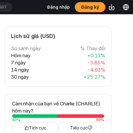
Đăng nhập
Đăng ký
SDT
Lịch sử giá (USD)
So sánh ngày
% Thay đổi
Hôm nay
+0.13%
7 ngày
-3.85%
14 ngày
-4.63%
30 ngày
+25.27%
Cảm nhận của bạn về Charlie (CHARLIE)
hôm nay?
50
%
50
%
Tích cực
Tiêu cực