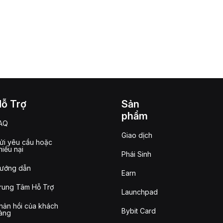
Hỗ Trợ
Sản
phẩm
AQ
Giao dịch
ửi yêu cầu hoặc
hiếu nại
Phái Sinh
ướng dẫn
Earn
rung Tâm Hỗ Trợ
Launchpad
hản hồi của khách
Bybit Card
àng