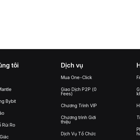
ng tôi
Dịch vụ
Mua One-Click
F
antle
Giao Dịch P2P (0
G
Fees)
k
g Bybit
Chương Trình VIP
H
áo
Chương trình Giới
T
thiệu
 Rủi Ro
P
Dịch Vụ Tổ Chức
h
Giác