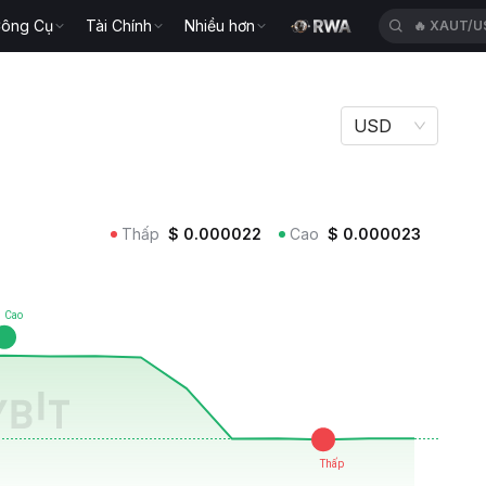
ông Cụ
Tài Chính
Nhiều hơn
🔥
XAUT/U
USD
Thấp
$
0.000022
Cao
$
0.000023