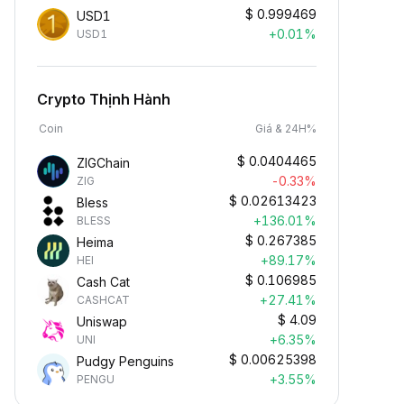
$
0.999469
USD1
+0.01%
USD1
Crypto Thịnh Hành
Coin
Giá & 24H%
$
0.0404465
ZIGChain
-0.33%
ZIG
$
0.02613423
Bless
+136.01%
BLESS
$
0.267385
Heima
+89.17%
HEI
$
0.106985
Cash Cat
+27.41%
CASHCAT
$
4.09
Uniswap
+6.35%
UNI
$
0.00625398
Pudgy Penguins
+3.55%
PENGU