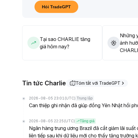
Trong dài hạn, hãy theo dõi sát dòng tiền và dữ liệ
Hỏi TradeGPT
bảo kiểm soát rủi ro chặt chẽ
.
Những y
Tại sao CHARLIE tăng
ảnh hưở
giá hôm nay?
CHARLIE
Tin tức Charlie
Tóm tắt với TradeGPT
2026-08-05 23:01
(UTC)
Trung lập
Can thiệp ghi nhận đã giúp đồng Yên Nhật hồi ph
2026-08-05 22:25
(UTC)
Tăng giá
Ngân hàng trung ương Brazil đã cắt giảm lãi suấ
liên tiếp sau khi dữ liệu mới cho thấy tăng trưởn