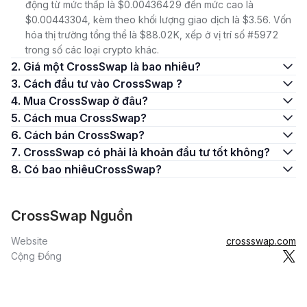
động từ mức thấp là $0.00436429 đến mức cao là
$0.00443304, kèm theo khối lượng giao dịch là $3.56. Vốn
hóa thị trường tổng thể là $88.02K, xếp ở vị trí số #5972
trong số các loại crypto khác.
2. Giá một CrossSwap là bao nhiêu?
3. Cách đầu tư vào CrossSwap ?
4. Mua CrossSwap ở đâu?
5. Cách mua CrossSwap?
6. Cách bán CrossSwap?
7. CrossSwap có phải là khoản đầu tư tốt không?
8. Có bao nhiêuCrossSwap?
CrossSwap Nguồn
Website
crossswap.com
Cộng Đồng