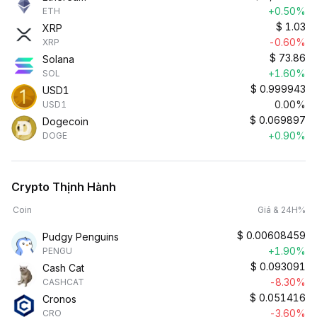
+0.50%
ETH
$
1.03
XRP
-0.60%
XRP
$
73.86
Solana
+1.60%
SOL
$
0.999943
USD1
0.00%
USD1
$
0.069897
Dogecoin
+0.90%
DOGE
Crypto Thịnh Hành
Coin
Giá & 24H%
$
0.00608459
Pudgy Penguins
+1.90%
PENGU
$
0.093091
Cash Cat
-8.30%
CASHCAT
$
0.051416
Cronos
-3.60%
CRO