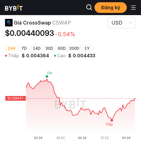
Đăng ký
Giá Tiền Điện Tử
Giá CrossSwap CSWAP
Giá CrossSwap
CSWAP
USD
$0.00440093
-0.54%
24H
7D
14D
30D
60D
200D
1Y
Thấp
$
0.004364
Cao
$
0.004433