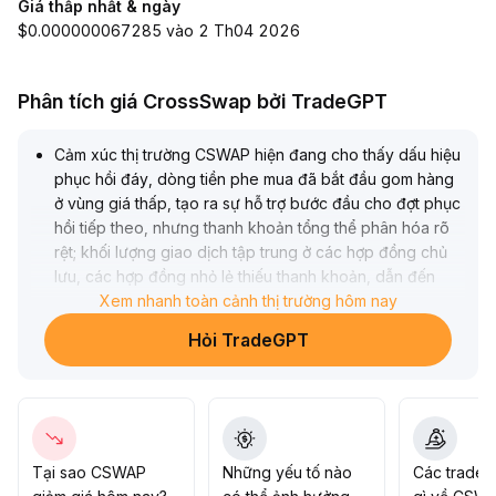
Giá thấp nhất & ngày
$0.000000067285 vào 2 Th04 2026
Phân tích giá CrossSwap bởi TradeGPT
Cảm xúc thị trường CSWAP hiện đang cho thấy dấu hiệu
phục hồi đáy, dòng tiền phe mua đã bắt đầu gom hàng
ở vùng giá thấp, tạo ra sự hỗ trợ bước đầu cho đợt phục
hồi tiếp theo, nhưng thanh khoản tổng thể phân hóa rõ
rệt; khối lượng giao dịch tập trung ở các hợp đồng chủ
lưu, các hợp đồng nhỏ lẻ thiếu thanh khoản, dẫn đến
mức độ sôi động giao dịch ngắn hạn bị hạn chế
Xem nhanh toàn cảnh thị trường hôm nay
.
Dự kiến giá sẽ dao động trong biên độ ngắn hạn (tham
Hỏi TradeGPT
khảo vùng: 0
.
85~1
.
10 USDT), động lực tăng mạnh cần thêm dòng vốn và
cải thiện môi trường vĩ mô
.
Nhà đầu tư nên chú ý sự thay đổi về khối lượng, thận
trọng bố trí cho đợt phục hồi đầu, ưu tiên chọn các loại
Tại sao CSWAP
Những yếu tố nào
Các trader
tài sản thanh khoản cao, nên quan sát trước với hợp