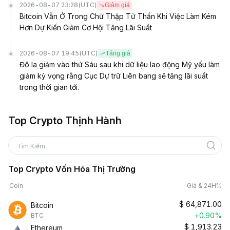
2026-08-07 23:28
(UTC)
Giảm giá
Bitcoin Vẫn Ở Trong Chữ Thập Tử Thần Khi Việc Làm Kém
Hơn Dự Kiến Giảm Cơ Hội Tăng Lãi Suất
2026-08-07 19:45
(UTC)
Tăng giá
Đô la giảm vào thứ Sáu sau khi dữ liệu lao động Mỹ yếu làm
giảm kỳ vọng rằng Cục Dự trữ Liên bang sẽ tăng lãi suất
trong thời gian tới.
Top Crypto Thịnh Hành
Tìm Kiếm
Top Crypto Vốn Hóa Thị Trường
Coin
Giá & 24H%
$
64,871.00
Bitcoin
+0.90%
BTC
$
1,913.23
Ethereum