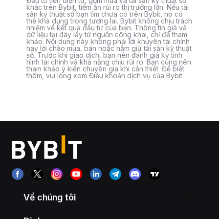
Đầu tư tiền điện tử, gồm mua và tài sản kỹ thuật số
khác trên Bybit, tiềm ẩn rủi ro thị trường lớn. Nếu tài
sản kỹ thuật số bạn tìm chưa có trên Bybit, nó có
thể khả dụng trong tương lai. Bybit không chịu trách
nhiệm về kết quả đầu tư của bạn. Thông tin giá và
dữ liệu tại đây lấy từ nguồn công khai, chỉ để tham
khảo. Nội dung này không phải lời khuyên tài chính
hay lời chào mua, bán hoặc nắm giữ tài sản kỹ thuật
số. Trước khi giao dịch, bạn nên đánh giá kỹ tình
hình tài chính và khả năng chịu rủi ro. Bạn cũng nên
tham khảo ý kiến chuyên gia khi cần thiết. Để biết
thêm, vui lòng xem Điều khoản dịch vụ của Bybit.
Về chúng tôi