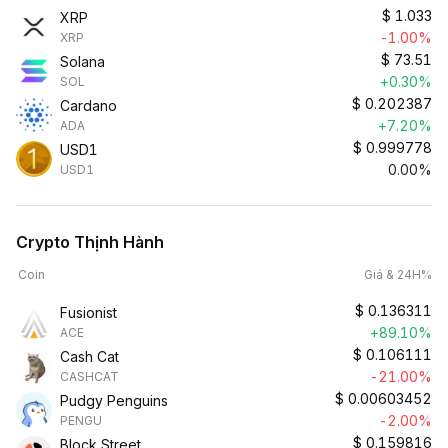
$
1.033
XRP
-1.00%
XRP
$
73.51
Solana
+0.30%
SOL
$
0.202387
Cardano
+7.20%
ADA
$
0.999778
USD1
0.00%
USD1
Crypto Thịnh Hành
Coin
Giá & 24H%
$
0.136311
Fusionist
+89.10%
ACE
$
0.106111
Cash Cat
-21.00%
CASHCAT
$
0.00603452
Pudgy Penguins
-2.00%
PENGU
$
0.159816
Block Street