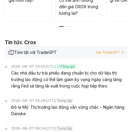
giá hôm nay?
có thể ảnh hưởng
gì về CRO
đến giá CROX trong
tương lai?
Tin tức Crox
Tóm tắt với TradeGPT
Hỏi TradeGPT
2026-08-07 10:05
(UTC)
Tăng giá
Các nhà đầu tư trái phiếu đang chuẩn bị cho dữ liệu thị
trường lao động có thể làm giảm kỳ vọng ngày càng tăng
rằng Fed sẽ tăng lãi suất trong cuộc họp tiếp theo.
2026-08-07 09:29
(UTC)
Trung lập
Đô la Mỹ: Thị trường lao động vẫn vững chắc – Ngân hàng
Danske
2026-08-07 09:24
(UTC)
Trung lập