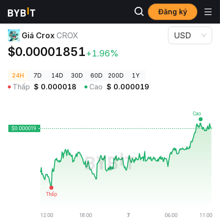
Đăng ký
Giá Tiền Điện Tử
Giá Crox CROX
Giá Crox
CROX
USD
$0.00001851
+1.96%
24H
7D
14D
30D
60D
200D
1Y
Thấp
$
0.000018
Cao
$
0.000019