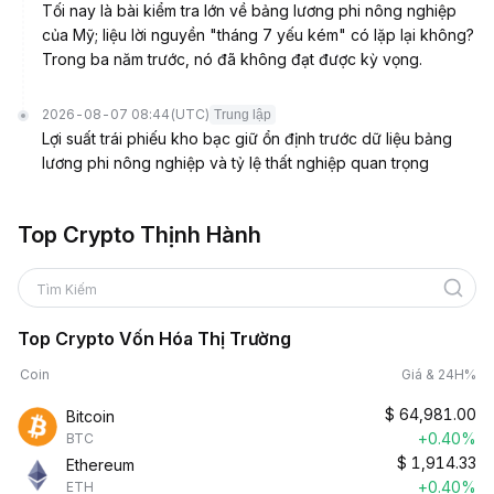
Tối nay là bài kiểm tra lớn về bảng lương phi nông nghiệp
của Mỹ; liệu lời nguyền "tháng 7 yếu kém" có lặp lại không?
Trong ba năm trước, nó đã không đạt được kỳ vọng.
2026-08-07 08:44
(UTC)
Trung lập
Lợi suất trái phiếu kho bạc giữ ổn định trước dữ liệu bảng
lương phi nông nghiệp và tỷ lệ thất nghiệp quan trọng
Top Crypto Thịnh Hành
Tìm Kiếm
Top Crypto Vốn Hóa Thị Trường
Coin
Giá & 24H%
$
64,981.00
Bitcoin
+0.40%
BTC
$
1,914.33
Ethereum
+0.40%
ETH