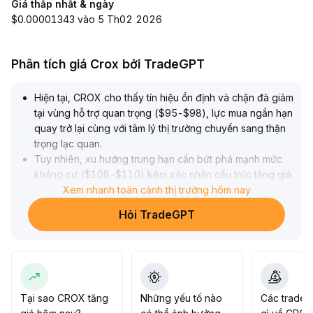
Giá thấp nhất & ngày
$0.00001343 vào 5 Th02 2026
Phân tích giá Crox bởi TradeGPT
Hiện tại, CROX cho thấy tín hiệu ổn định và chặn đà giảm
tại vùng hỗ trợ quan trọng ($95-$98), lực mua ngắn hạn
quay trở lại cùng với tâm lý thị trường chuyển sang thận
trọng lạc quan
.
Tuy nhiên, xu hướng trung hạn cần bứt phá mạnh mức
kháng cự ($108-$110) kèm xác nhận cấu trúc tăng giá
.
Khuyến nghị theo dõi liệu giá có thể đóng cửa ổn định
Xem nhanh toàn cảnh thị trường hôm nay
phía trên khu vực này cùng với các chỉ báo động lượng
Hỏi TradeGPT
đồng thuận tích cực; nếu bứt phá thành công có thể cân
nhắc gia tăng vị thế, ngược lại nếu thất bại thì nên tiếp
tục quan sát để phòng ngừa rủi ro điều chỉnh
.
Tại sao CROX tăng
Những yếu tố nào
Các trader