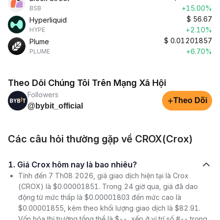
+15.00%
BSB
$
56.67
Hyperliquid
+2.10%
HYPE
$
0.01201857
Plume
+6.70%
PLUME
Theo Dõi Chúng Tôi Trên Mạng Xã Hội
Followers
+
Theo Dõi
@bybit_official
Các câu hỏi thường gặp về CROX(Crox)
1. Giá Crox hôm nay là bao nhiêu?
Tính đến 7 Th08 2026, giá giao dịch hiện tại là Crox
(CROX) là $0.00001851. Trong 24 giờ qua, giá đã dao
động từ mức thấp là $0.00001803 đến mức cao là
$0.00001855, kèm theo khối lượng giao dịch là $82.91.
Vốn hóa thị trường tổng thể là $--, xếp ở vị trí số #-- trong