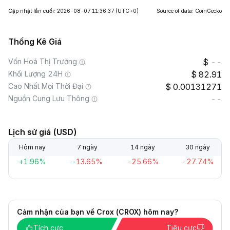
Cập nhật lần cuối: 2026-08-07 11:36:37
(UTC+0)
Source of data: CoinGecko
Thống Kê Giá
Vốn Hoá Thị Trường
--
Khối Lượng 24H
82.91
Cao Nhất Mọi Thời Đại
0.00131271
Nguồn Cung Lưu Thông
--
Lịch sử giá (USD)
Hôm nay
7 ngày
14 ngày
30 ngày
+1.96%
-13.65%
-25.66%
-27.74%
Cảm nhận của bạn về Crox (CROX) hôm nay?
Tích cực
Tiêu cực