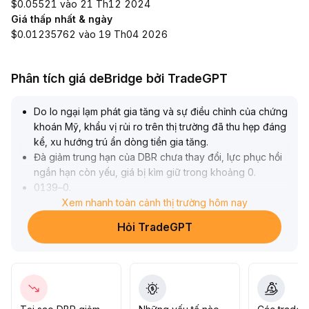
$0.05521 vào 21 Th12 2024
Giá thấp nhất & ngày
$0.01235762 vào 19 Th04 2026
Phân tích giá deBridge bởi TradeGPT
Do lo ngại lạm phát gia tăng và sự điều chỉnh của chứng
khoán Mỹ, khẩu vị rủi ro trên thị trường đã thu hẹp đáng
kể, xu hướng trú ẩn dòng tiền gia tăng
.
Đà giảm trung hạn của DBR chưa thay đổi, lực phục hồi
ngắn hạn còn yếu, giá bị kìm giữ trong khoảng 0
.
0139–0
.
0144
.
Xem nhanh toàn cảnh thị trường hôm nay
Sau khi số liệu việc làm phi nông nghiệp được công bố,
Hỏi TradeGPT
nếu khẩu vị rủi ro không được cải thiện, dự kiến DBR sẽ
tiếp tục kiểm tra vùng hỗ trợ thấp; ngược lại, nếu xuất
hiện yếu tố tích cực vượt kỳ vọng, có thể chú ý giá vượt
kháng cự 0
.
0146–0
.
0148
.