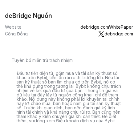
deBridge Nguồn
Website
debridge.com
WhitePaper
Cộng Đồng
debridge.com
Tuyên bố miễn trừ trách nhiệm
Đầu tư tiền điện tử, gồm mua và tài sản kỹ thuật số
khác trên Bybit, tiềm ẩn rủi ro thị trường lớn. Nếu tài
sản kỹ thuật số bạn tìm chưa có trên Bybit, nó có
thể khả dụng trong tương lai. Bybit không chịu trách
nhiệm về kết quả đầu tư của bạn. Thông tin giá và
dữ liệu tại đây lấy từ nguồn công khai, chỉ để tham
khảo. Nội dung này không phải lời khuyên tài chính
hay lời chào mua, bán hoặc nắm giữ tài sản kỹ thuật
số. Trước khi giao dịch, bạn nên đánh giá kỹ tình
hình tài chính và khả năng chịu rủi ro. Bạn cũng nên
tham khảo ý kiến chuyên gia khi cần thiết. Để biết
thêm, vui lòng xem Điều khoản dịch vụ của Bybit.