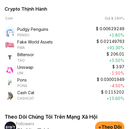
Crypto Thịnh Hành
Coin
Giá & 24H%
$
0.00629249
Pudgy Penguins
+1.80%
PENGU
$
0.02149763
Fake World Assets
+91.30%
FWA
$
206.01
Bittensor
+5.50%
TAO
$
3.97
Uniswap
-1.50%
UNI
$
0.03001949
Pons
-4.50%
PONS
$
0.115202
Cash Cat
+15.60%
CASHCAT
Theo Dõi Chúng Tôi Trên Mạng Xã Hội
Followers
+
Theo Dõi