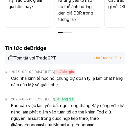
Tại sao DBR giảm
Những yếu tố nào
Các trader
Khuyến nghị tiếp tục quan sát, chờ các sự kiện vĩ mô
giá hôm nay?
có thể ảnh hưởng
gì về DBR?
quan trọng xác định xu hướng, ưu tiên chiến lược phòng
đến giá DBR trong
thủ
.
tương lai?
Tin tức deBridge
Tóm tắt với TradeGPT
Hỏi TradeGPT
2026-08-09 04:48
(UTC)
Giảm giá
Các nhà kinh tế học nói chung dự đoán tỷ lệ lạm phát hàng
năm của Mỹ sẽ giảm nhẹ.
2026-08-08 17:30
(UTC)
Tăng giá
Báo cáo việc làm yếu bất ngờ trong tháng Bảy cùng với khả
năng lạm phát giảm vào tuần tới có thể khiến Fed giữ
nguyên lãi suất trong cuộc họp tiếp theo, theo
@AnnaEconomist của Bloomberg Economic.