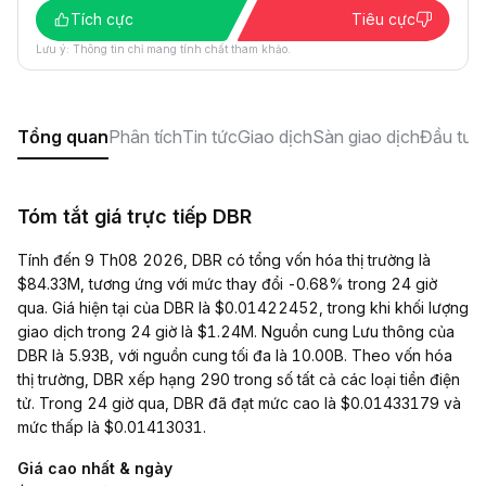
Tích cực
Tiêu cực
Lưu ý: Thông tin chỉ mang tính chất tham khảo.
Tổng quan
Phân tích
Tin tức
Giao dịch
Sàn giao dịch
Đầu tư
X
Tóm tắt giá trực tiếp DBR
Tính đến 9 Th08 2026, DBR có tổng vốn hóa thị trường là
$84.33M, tương ứng với mức thay đổi -0.68% trong 24 giờ
qua. Giá hiện tại của DBR là $0.01422452, trong khi khối lượng
giao dịch trong 24 giờ là $1.24M. Nguồn cung Lưu thông của
DBR là 5.93B, với nguồn cung tối đa là 10.00B. Theo vốn hóa
thị trường, DBR xếp hạng 290 trong số tất cả các loại tiền điện
tử. Trong 24 giờ qua, DBR đã đạt mức cao là $0.01433179 và
mức thấp là $0.01413031.
Giá cao nhất & ngày