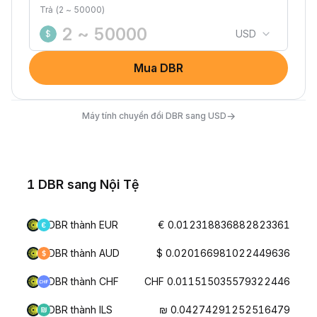
Trả (2 ~ 50000)
USD
$
Mua DBR
→
Máy tính chuyển đổi DBR sang USD
1 DBR sang Nội Tệ
DBR thành EUR
€ 0.012318836882823361
DBR thành AUD
$ 0.020166981022449636
DBR thành CHF
CHF 0.011515035579322446
DBR thành ILS
₪ 0.04274291252516479