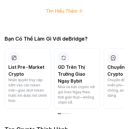
Tìm Hiểu Thêm
Bạn Có Thể Làm Gì Với deBridge?
List Pre-Market
GD Trên Thị
Chuyển Đ
Crypto
Trường Giao
Crypto C
Nhận quyền truy cập
Chuyển đổi c
Ngay Bybit
sớm vào các token
miễn phí—n
Mua và bán crypto với
mới—giao dịch token
chóng, an to
giá Giao Ngay theo
trước khi được list chính
dàng.
thời gian thực—không
thức.
chậm trễ.