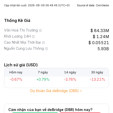
Cập nhật lần cuối: 2026-08-09 06:48:46
(UTC+0)
Source of data: CoinGecko
Thống Kê Giá
Vốn Hoá Thị Trường
84.33M
Khối Lượng 24H
1.24M
Cao Nhất Mọi Thời Đại
0.05521
Nguồn Cung Lưu Thông
5.93B
Lịch sử giá (USD)
Hôm nay
7 ngày
14 ngày
30 ngày
-0.67%
+0.79%
-3.76%
-13.22%
Dự Đoán Giá deBridge (DBR)
Cảm nhận của bạn về deBridge (DBR) hôm nay?