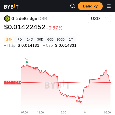
Đăng ký
Giá Tiền Điện Tử
Giá deBridge DBR
Giá deBridge
DBR
USD
$0.01422452
-0.67%
24H
7D
14D
30D
60D
200D
1Y
Thấp
$
0.014131
Cao
$
0.014331