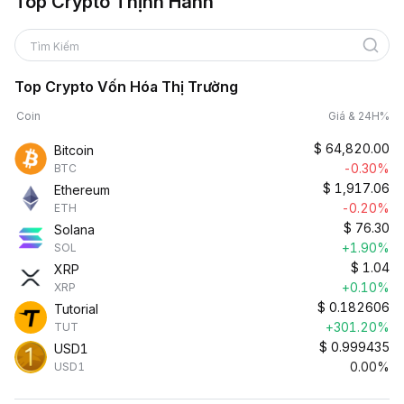
Top Crypto Thịnh Hành
Tìm Kiếm
Top Crypto Vốn Hóa Thị Trường
Coin
Giá & 24H%
$
64,820.00
Bitcoin
-0.30%
BTC
$
1,917.06
Ethereum
-0.20%
ETH
$
76.30
Solana
+1.90%
SOL
$
1.04
XRP
+0.10%
XRP
$
0.182606
Tutorial
+301.20%
TUT
$
0.999435
USD1
0.00%
USD1