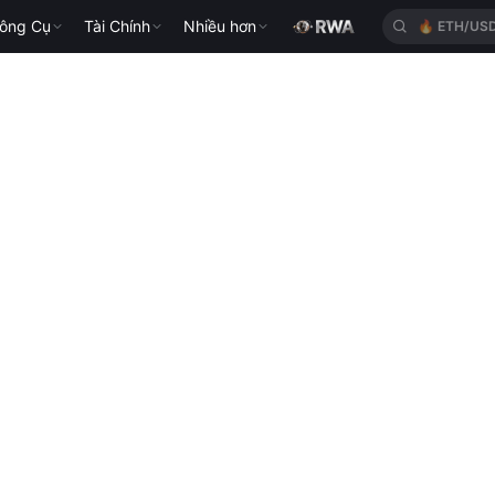
ông Cụ
Tài Chính
Nhiều hơn
🔥
ETH/US