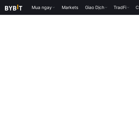
Mua ngay
Markets
Giao Dịch
TradFi
C