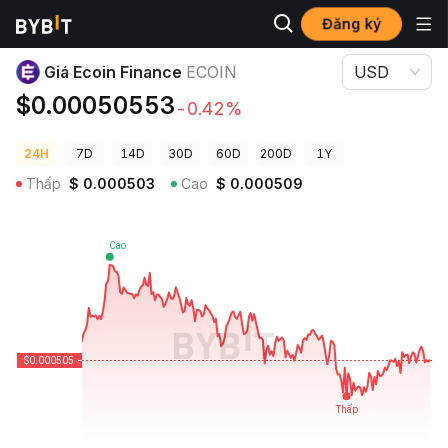
Đăng ký
Giá Tiền Điện Tử
Giá Ecoin Finance ECOIN
Giá Ecoin Finance
ECOIN
USD
$0.00050553
-0.42%
24H
7D
14D
30D
60D
200D
1Y
Thấp
$
0.000503
Cao
$
0.000509