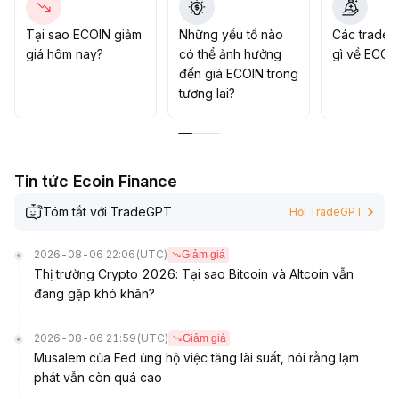
pháp lý của ngành, ECOIN với công nghệ và cơ chế
khuyến khích sở hữu tiềm năng gia tăng giá trị lâu dài,
Tại sao ECOIN giảm
Những yếu tố nào
Các trader
khuyến nghị mua dần khi giá giảm và chú ý diễn biến
giá hôm nay?
có thể ảnh hưởng
gì về ECOI
phát triển hệ sinh thái
.
đến giá ECOIN trong
tương lai?
Tin tức Ecoin Finance
Tóm tắt với TradeGPT
Hỏi TradeGPT
2026-08-06 22:06
(UTC)
Giảm giá
Thị trường Crypto 2026: Tại sao Bitcoin và Altcoin vẫn
đang gặp khó khăn?
2026-08-06 21:59
(UTC)
Giảm giá
Musalem của Fed ủng hộ việc tăng lãi suất, nói rằng lạm
phát vẫn còn quá cao