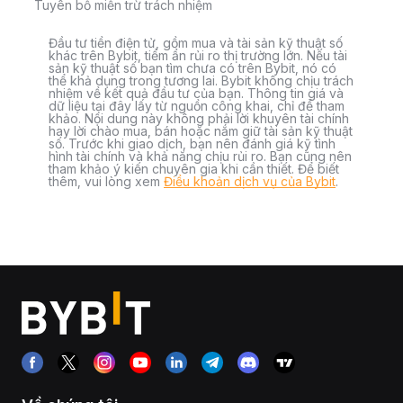
Tuyên bố miễn trừ trách nhiệm
Đầu tư tiền điện tử, gồm mua và tài sản kỹ thuật số
khác trên Bybit, tiềm ẩn rủi ro thị trường lớn. Nếu tài
sản kỹ thuật số bạn tìm chưa có trên Bybit, nó có
thể khả dụng trong tương lai. Bybit không chịu trách
nhiệm về kết quả đầu tư của bạn. Thông tin giá và
dữ liệu tại đây lấy từ nguồn công khai, chỉ để tham
khảo. Nội dung này không phải lời khuyên tài chính
hay lời chào mua, bán hoặc nắm giữ tài sản kỹ thuật
số. Trước khi giao dịch, bạn nên đánh giá kỹ tình
hình tài chính và khả năng chịu rủi ro. Bạn cũng nên
tham khảo ý kiến chuyên gia khi cần thiết. Để biết
thêm, vui lòng xem
Điều khoản dịch vụ của Bybit
.