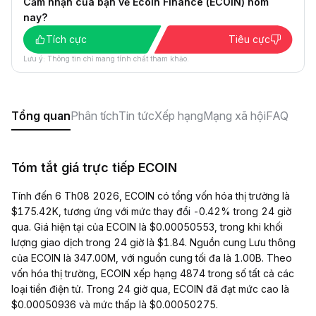
Cảm nhận của bạn về Ecoin Finance (ECOIN) hôm
nay?
Tích cực
Tiêu cực
Lưu ý: Thông tin chỉ mang tính chất tham khảo.
Tổng quan
Phân tích
Tin tức
Xếp hạng
Mạng xã hội
FAQ
Tóm tắt giá trực tiếp ECOIN
Tính đến 6 Th08 2026, ECOIN có tổng vốn hóa thị trường là
$175.42K, tương ứng với mức thay đổi -0.42% trong 24 giờ
qua. Giá hiện tại của ECOIN là $0.00050553, trong khi khối
lượng giao dịch trong 24 giờ là $1.84. Nguồn cung Lưu thông
của ECOIN là 347.00M, với nguồn cung tối đa là 1.00B. Theo
vốn hóa thị trường, ECOIN xếp hạng 4874 trong số tất cả các
loại tiền điện tử. Trong 24 giờ qua, ECOIN đã đạt mức cao là
$0.00050936 và mức thấp là $0.00050275.