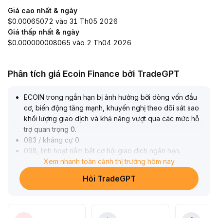
Giá cao nhất & ngày
$0.00065072 vào 31 Th05 2026
Giá thấp nhất & ngày
$0.000000008065 vào 2 Th04 2026
Phân tích giá Ecoin Finance bởi TradeGPT
ECOIN trong ngắn hạn bị ảnh hưởng bởi dòng vốn đầu
cơ, biến động tăng mạnh, khuyến nghị theo dõi sát sao
khối lượng giao dịch và khả năng vượt qua các mức hỗ
trợ quan trọng 0
.
083 / kháng cự 0
.
098, linh hoạt nắm bắt cơ hội giao dịch ngắn hạn
.
Trung hạn, sự trở lại của các tổ chức và khối lượng giao
Xem nhanh toàn cảnh thị trường hôm nay
dịch trên chuỗi gia tăng giúp cải thiện thanh khoản thị
Hỏi TradeGPT
trường, ECOIN với vai trò là tài sản vốn hóa nhỏ chất
lượng sẽ có tiềm năng hưởng lợi, giá trị phân bổ tăng lên
.
Về lâu dài, nhu cầu hạ tầng AI phi tập trung và thị trường
dự đoán tiếp tục phát triển, kết hợp tiến trình tuân thủ