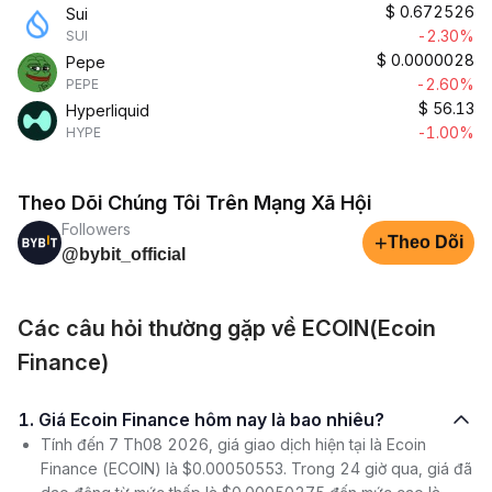
$
0.672526
Sui
-2.30%
SUI
$
0.0000028
Pepe
-2.60%
PEPE
$
56.13
Hyperliquid
-1.00%
HYPE
Theo Dõi Chúng Tôi Trên Mạng Xã Hội
Followers
+
Theo Dõi
@bybit_official
Các câu hỏi thường gặp về ECOIN(Ecoin
Finance)
1. Giá Ecoin Finance hôm nay là bao nhiêu?
Tính đến 7 Th08 2026, giá giao dịch hiện tại là Ecoin
Finance (ECOIN) là $0.00050553. Trong 24 giờ qua, giá đã