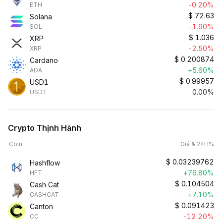
-0.20%
ETH
$
72.63
Solana
-1.90%
SOL
$
1.036
XRP
-2.50%
XRP
$
0.200874
Cardano
+5.60%
ADA
$
0.99957
USD1
0.00%
USD1
Crypto Thịnh Hành
Coin
Giá & 24H%
$
0.03239762
Hashflow
+76.80%
HFT
$
0.104504
Cash Cat
+7.10%
CASHCAT
$
0.091423
Canton
-12.20%
CC