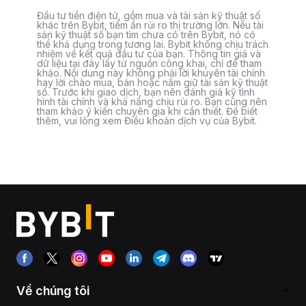
Đầu tư tiền điện tử, gồm mua và tài sản kỹ thuật số
khác trên Bybit, tiềm ẩn rủi ro thị trường lớn. Nếu tài
sản kỹ thuật số bạn tìm chưa có trên Bybit, nó có
thể khả dụng trong tương lai. Bybit không chịu trách
nhiệm về kết quả đầu tư của bạn. Thông tin giá và
dữ liệu tại đây lấy từ nguồn công khai, chỉ để tham
khảo. Nội dung này không phải lời khuyên tài chính
hay lời chào mua, bán hoặc nắm giữ tài sản kỹ thuật
số. Trước khi giao dịch, bạn nên đánh giá kỹ tình
hình tài chính và khả năng chịu rủi ro. Bạn cũng nên
tham khảo ý kiến chuyên gia khi cần thiết. Để biết
thêm, vui lòng xem Điều khoản dịch vụ của Bybit.
Về chúng tôi