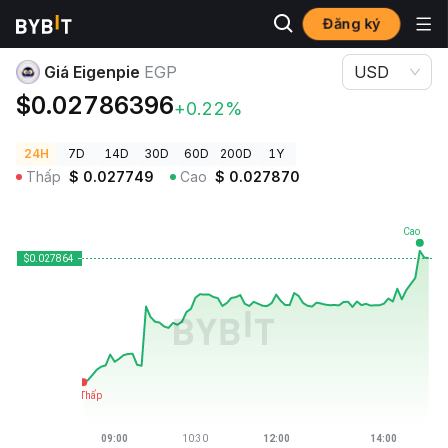
Đăng ký
Giá Tiền Điện Tử
Giá Eigenpie EGP
Giá Eigenpie
EGP
USD
$0.02786396
+0.22%
24H
7D
14D
30D
60D
200D
1Y
Thấp
$
0.027749
Cao
$
0.027870