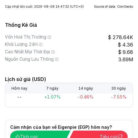
Cập nhật lần cuối: 2026-08-08 14:47:32
(UTC+0)
Source of data: CoinGecko
Thống Kê Giá
Vốn Hoá Thị Trường
278.64K
Khối Lượng 24H
4.36
Cao Nhất Mọi Thời Đại
9.68
Nguồn Cung Lưu Thông
3.69M
Lịch sử giá (USD)
Hôm nay
7 ngày
14 ngày
30 ngày
--
+1.07%
-0.46%
-7.55%
Cảm nhận của bạn về Eigenpie (EGP) hôm nay?
Tích cực
Tiêu cực