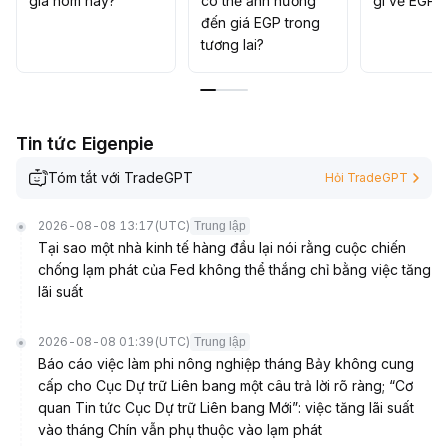
giá hôm nay?
có thể ảnh hưởng
gì về EGP?
đến giá EGP trong
tương lai?
Tin tức Eigenpie
Tóm tắt với TradeGPT
Hỏi TradeGPT
2026-08-08 13:17
(UTC)
Trung lập
Tại sao một nhà kinh tế hàng đầu lại nói rằng cuộc chiến
chống lạm phát của Fed không thể thắng chỉ bằng việc tăng
lãi suất
2026-08-08 01:39
(UTC)
Trung lập
Báo cáo việc làm phi nông nghiệp tháng Bảy không cung
cấp cho Cục Dự trữ Liên bang một câu trả lời rõ ràng; “Cơ
quan Tin tức Cục Dự trữ Liên bang Mới”: việc tăng lãi suất
vào tháng Chín vẫn phụ thuộc vào lạm phát