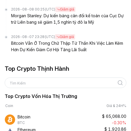
2026-08-08 00:25
(UTC)
Giảm giá
Morgan Stanley: Dự kiến bảng cân đối kế toán của Cục Dự
trữ Liên bang sẽ giảm 1,5 nghìn tỷ đô la Mỹ
2026-08-07 23:28
(UTC)
Giảm giá
Bitcoin Vẫn Ở Trong Chữ Thập Tử Thần Khi Việc Làm Kém
Hơn Dự Kiến Giảm Cơ Hội Tăng Lãi Suất
Top Crypto Thịnh Hành
Tìm Kiếm
Top Crypto Vốn Hóa Thị Trường
Coin
Giá & 24H%
$
65,068.00
Bitcoin
-0.30%
BTC
$
1,920.86
Ethereum