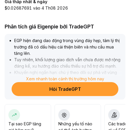
Giá thấp nhất & ngày
$0.02687691 vào 4 Th08 2026
Phân tích giá Eigenpie bởi TradeGPT
EGP hiện đang dao động trong vùng đáy hẹp, tâm lý thị
trường đã có dấu hiệu cải thiện biên và nhu cầu mua
tăng lên
.
Tuy nhiên, khối lượng giao dịch vẫn chưa được mở rộng
đáng kể, xu hướng đảo chiều thiếu sự hỗ trợ đủ mạnh
.
Khuyến nghị ngắn hạn: chú ý theo dõi sự phá vỡ vùng
quan trọng 0,95—1,10; nếu tăng mạnh vượt qua 1,10
Xem nhanh toàn cảnh thị trường hôm nay
với khối lượng lớn, có thể coi là tín hiệu phục hồi giai
Hỏi TradeGPT
đoạn, ngược lại vẫn duy trì dao động
.
Trước khi thanh khoản vĩ mô cải thiện rõ rệt, nên giao
dịch thử thận trọng, kiểm soát chặt chẽ vị thế
.
Tại sao EGP tăng
Những yếu tố nào
Các trader