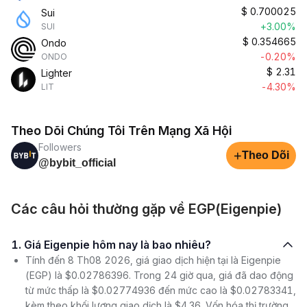
$
0.700025
Sui
+3.00%
SUI
$
0.354665
Ondo
-0.20%
ONDO
$
2.31
Lighter
-4.30%
LIT
Theo Dõi Chúng Tôi Trên Mạng Xã Hội
Followers
+
Theo Dõi
@bybit_official
Các câu hỏi thường gặp về EGP(Eigenpie)
1. Giá Eigenpie hôm nay là bao nhiêu?
Tính đến 8 Th08 2026, giá giao dịch hiện tại là Eigenpie
(EGP) là $0.02786396. Trong 24 giờ qua, giá đã dao động
từ mức thấp là $0.02774936 đến mức cao là $0.02783341,
kèm theo khối lượng giao dịch là $4.36. Vốn hóa thị trường