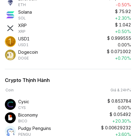
-0.50%
ETH
$
75.92
Solana
+2.30%
SOL
$
1.042
XRP
+0.50%
XRP
$
0.999555
USD1
0.00%
USD1
$
0.071002
Dogecoin
+0.70%
DOGE
Crypto Thịnh Hành
Coin
Giá & 24H%
$
0.853784
Cysic
0.00%
CYS
$
0.05492
Biconomy
+20.30%
BICO
$
0.00629232
Pudgy Penguins
+3.60%
PENGU