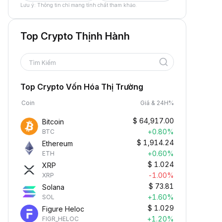
Lưu ý: Thông tin chỉ mang tính chất tham khảo.
Top Crypto Thịnh Hành
Tìm Kiếm
Top Crypto Vốn Hóa Thị Trường
Coin
Giá & 24H%
$
64,917.00
Bitcoin
+0.80%
BTC
$
1,914.24
Ethereum
+0.60%
ETH
$
1.024
XRP
-1.00%
XRP
$
73.81
Solana
+1.60%
SOL
$
1.029
Figure Heloc
+1.20%
FIGR_HELOC