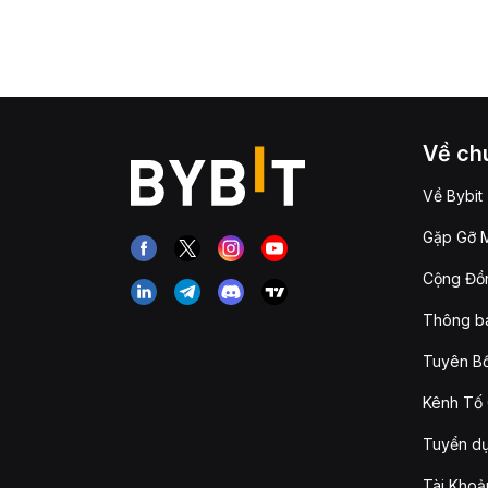
Về chú
Về Bybit
Gặp Gỡ M
Cộng Đồn
Thông b
Tuyên Bố
Kênh Tố 
Tuyển d
Tài Khoả