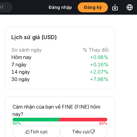
Đăng ký
Đăng nhập
DT
Lịch sử giá (USD)
So sánh ngày
% Thay đổi
Hôm nay
+0.98%
7 ngày
+0.16%
14 ngày
+2.07%
30 ngày
+7.98%
Cảm nhận của bạn về FINE (FINE) hôm
nay?
50
%
50
%
Tích cực
Tiêu cực