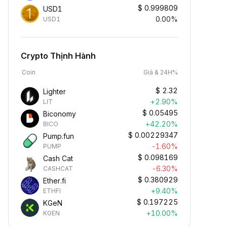
$
0.999809
USD1
0.00%
USD1
Crypto Thịnh Hành
Coin
Giá & 24H%
$
2.32
Lighter
+2.90%
LIT
$
0.05495
Biconomy
+42.20%
BICO
$
0.00229347
Pump.fun
-1.60%
PUMP
$
0.098169
Cash Cat
-6.30%
CASHCAT
$
0.380929
Ether.fi
+9.40%
ETHFI
$
0.197225
KGeN
+10.00%
KGEN