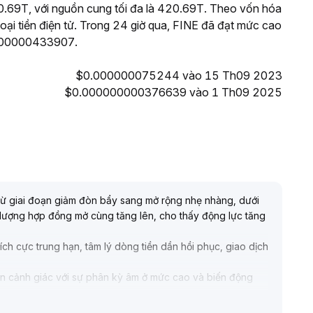
.69T, với nguồn cung tối đa là 420.69T. Theo vốn hóa
loại tiền điện tử. Trong 24 giờ qua, FINE đã đạt mức cao
000000433907.
$0.000000075244 vào 15 Th09 2023
$0.000000000376639 vào 1 Th09 2025
 từ giai đoạn giảm đòn bẩy sang mở rộng nhẹ nhàng, dưới
 lượng hợp đồng mở cùng tăng lên, cho thấy động lực tăng
ch cực trung hạn, tâm lý dòng tiền dần hồi phục, giao dịch
ần cảnh giác với sự phân kỳ âm ở mức cao và biến động
 dịch và vị thế, tận dụng điều chỉnh để mua vào giá thấp,