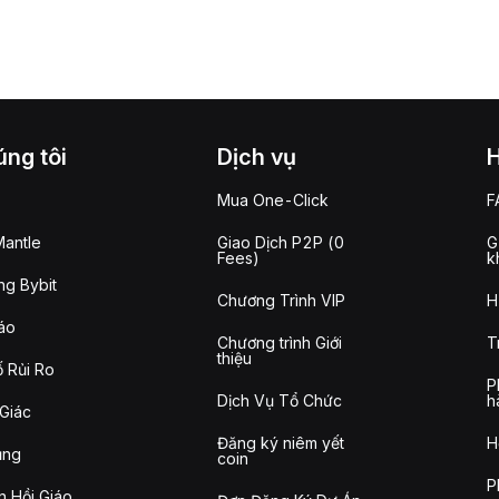
ng tôi
Dịch vụ
Mua One-Click
F
antle
Giao Dịch P2P (0
G
Fees)
k
g Bybit
Chương Trình VIP
H
áo
Chương trình Giới
T
thiệu
 Rủi Ro
P
Dịch Vụ Tổ Chức
h
Giác
Đăng ký niêm yết
H
ụng
coin
P
n Hồi Giáo