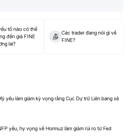
 lỗ, phòng ngừa thoái lui theo giai đoạn, quan điểm biên độ
 bình và các đáy hỗ trợ quan trọng
.
ếu tố nào có thể
Các trader đang nói gì về
ng đến giá FINE
FINE?
ơng lai?
 Mỹ yếu làm giảm kỳ vọng rằng Cục Dự trữ Liên bang sẽ
NFP yếu, hy vọng về Hormuz làm giảm rủi ro từ Fed