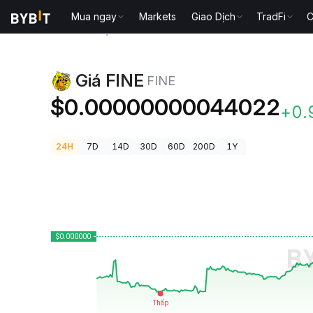
Mua ngay
Markets
Giao Dịch
TradFi
C
Giá Tiền Điện Tử
Giá FINE FINE
Giá FINE
FINE
$0.00000000044022
+0.
24H
7D
14D
30D
60D
200D
1Y