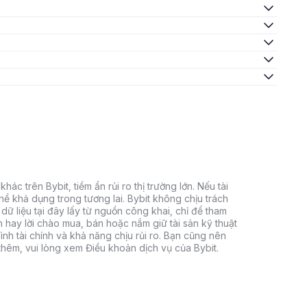
hác trên Bybit, tiềm ẩn rủi ro thị trường lớn. Nếu tài
thể khả dụng trong tương lai. Bybit không chịu trách
dữ liệu tại đây lấy từ nguồn công khai, chỉ để tham
h hay lời chào mua, bán hoặc nắm giữ tài sản kỹ thuật
ình tài chính và khả năng chịu rủi ro. Bạn cũng nên
 thêm, vui lòng xem Điều khoản dịch vụ của Bybit.