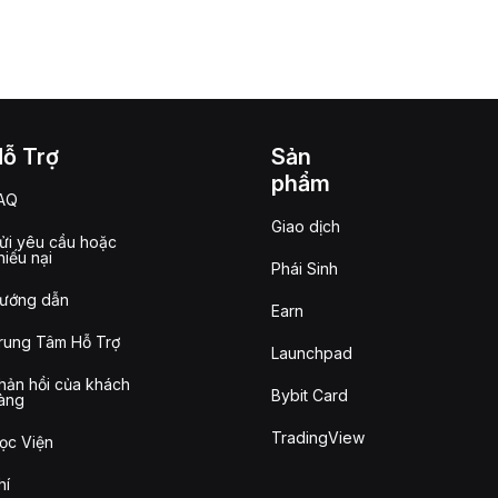
Hỗ Trợ
Sản
phẩm
AQ
Giao dịch
ửi yêu cầu hoặc
hiếu nại
Phái Sinh
ướng dẫn
Earn
rung Tâm Hỗ Trợ
Launchpad
hản hồi của khách
Bybit Card
àng
TradingView
ọc Viện
hí