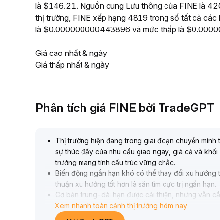
là $146.21. Nguồn cung Lưu thông của FINE là 420
thị trường, FINE xếp hạng 4819 trong số tất cả các 
là $0.000000000443896 và mức thấp là $0.000
Giá cao nhất & ngày
Giá thấp nhất & ngày
Phân tích giá FINE bởi TradeGPT
Thị trường hiện đang trong giai đoạn chuyển mình
sự thúc đẩy của nhu cầu giao ngay, giá cả và khối
trưởng mang tính cấu trúc vững chắc
.
Biến động ngắn hạn khó có thể thay đổi xu hướng tí
thuận xu hướng tốt hơn là săn tìm cực trị ngắn hạn
.
Cơ bản trung-dài hạn được cải thiện, nhưng vẫn c
Xem nhanh toàn cảnh thị trường hôm nay
bất thường về khối lượng-gía
.
Khuyến nghị chú ý sự biến động của khối lượng giao