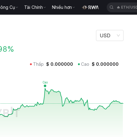
ông Cụ
Tài Chính
Nhiều hơn
🔥
ETH/US
USD
98%
Thấp
$
0.000000
Cao
$
0.000000