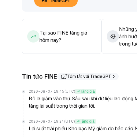
Hỏi TradeGPT
kiểm soát rủi ro nghiêm ngặt với điểm chốt lời/chốt
vẫn là tăng trong dao động, lưu ý các đường trung
Những y
Tại sao FINE tăng giá
ảnh hưở
hôm nay?
trong tư
Tin tức FINE
Tóm tắt với TradeGPT
2026-08-07 19:45
(UTC)
Tăng giá
Đô la giảm vào thứ Sáu sau khi dữ liệu lao động
tăng lãi suất trong thời gian tới.
2026-08-07 19:24
(UTC)
Tăng giá
Lợi suất trái phiếu Kho bạc Mỹ giảm do báo cáo 