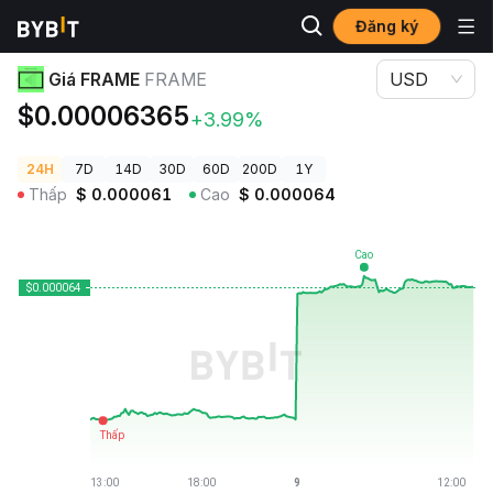
Đăng ký
Giá Tiền Điện Tử
Giá FRAME FRAME
Giá FRAME
FRAME
USD
$0.00006365
+3.99%
24H
7D
14D
30D
60D
200D
1Y
Thấp
$
0.000061
Cao
$
0.000064