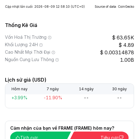
Cập nhật lần cuối: 2026-08-09 12:58:10
(UTC+0)
Source of data: CoinGecko
Thống Kê Giá
Vốn Hoá Thị Trường
63.65K
Khối Lượng 24H
4.89
Cao Nhất Mọi Thời Đại
0.00314878
Nguồn Cung Lưu Thông
1.00B
Lịch sử giá (USD)
Hôm nay
7 ngày
14 ngày
30 ngày
+3.99%
-11.90%
--
--
Cảm nhận của bạn về FRAME (FRAME) hôm nay?
Tích cực
Tiêu cực