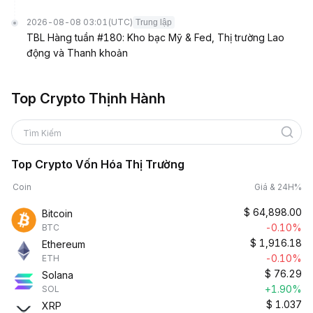
2026-08-08 03:01
(UTC)
Trung lập
TBL Hàng tuần #180: Kho bạc Mỹ & Fed, Thị trường Lao
động và Thanh khoản
Top Crypto Thịnh Hành
Tìm Kiếm
Top Crypto Vốn Hóa Thị Trường
Coin
Giá & 24H%
$
64,898.00
Bitcoin
-0.10%
BTC
$
1,916.18
Ethereum
-0.10%
ETH
$
76.29
Solana
+1.90%
SOL
$
1.037
XRP