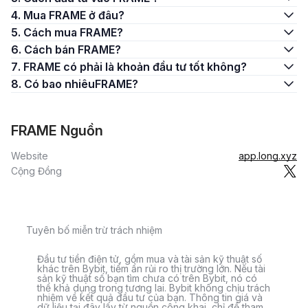
4. Mua FRAME ở đâu?
5. Cách mua FRAME?
6. Cách bán FRAME?
7. FRAME có phải là khoản đầu tư tốt không?
8. Có bao nhiêuFRAME?
FRAME Nguồn
Website
app.long.xyz
Cộng Đồng
Tuyên bố miễn trừ trách nhiệm
Đầu tư tiền điện tử, gồm mua và tài sản kỹ thuật số
khác trên Bybit, tiềm ẩn rủi ro thị trường lớn. Nếu tài
sản kỹ thuật số bạn tìm chưa có trên Bybit, nó có
thể khả dụng trong tương lai. Bybit không chịu trách
nhiệm về kết quả đầu tư của bạn. Thông tin giá và
dữ liệu tại đây lấy từ nguồn công khai, chỉ để tham