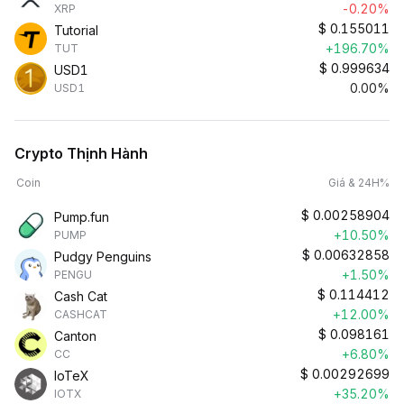
-0.20%
XRP
$
0.155011
Tutorial
+196.70%
TUT
$
0.999634
USD1
0.00%
USD1
Crypto Thịnh Hành
Coin
Giá & 24H%
$
0.00258904
Pump.fun
+10.50%
PUMP
$
0.00632858
Pudgy Penguins
+1.50%
PENGU
$
0.114412
Cash Cat
+12.00%
CASHCAT
$
0.098161
Canton
+6.80%
CC
$
0.00292699
IoTeX
+35.20%
IOTX