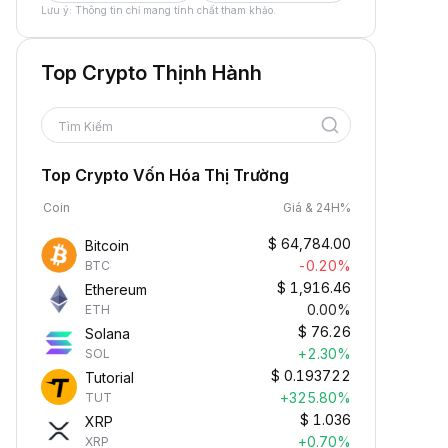
Lưu ý: Thông tin chỉ mang tính chất tham khảo.
Top Crypto Thịnh Hành
Tìm Kiếm
Top Crypto Vốn Hóa Thị Trường
Coin
Giá & 24H%
$
64,784.00
Bitcoin
-0.20%
BTC
$
1,916.46
Ethereum
0.00%
ETH
$
76.26
Solana
+2.30%
SOL
$
0.193722
Tutorial
+325.80%
TUT
$
1.036
XRP
+0.70%
XRP