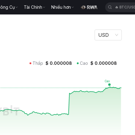
ông Cụ
Tài Chính
Nhiều hơn
🔥
BTC/US
USD
Thấp
$
0.000008
Cao
$
0.000008