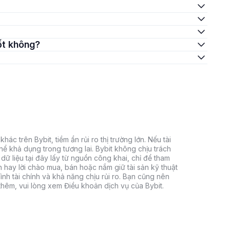
tốt không?
hác trên Bybit, tiềm ẩn rủi ro thị trường lớn. Nếu tài
thể khả dụng trong tương lai. Bybit không chịu trách
dữ liệu tại đây lấy từ nguồn công khai, chỉ để tham
h hay lời chào mua, bán hoặc nắm giữ tài sản kỹ thuật
ình tài chính và khả năng chịu rủi ro. Bạn cũng nên
 thêm, vui lòng xem Điều khoản dịch vụ của Bybit.