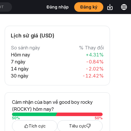
Đăng ký
Đăng nhập
DT
Lịch sử giá (USD)
So sánh ngày
% Thay đổi
Hôm nay
+4.31%
7 ngày
-0.84%
14 ngày
-2.02%
30 ngày
-12.42%
Cảm nhận của bạn về good boy rocky
(ROCKY) hôm nay?
50
%
50
%
Tích cực
Tiêu cực