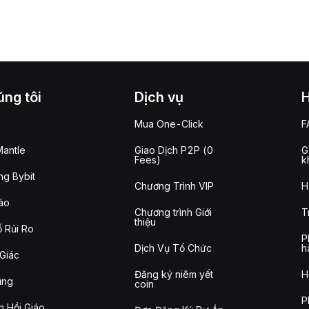
ng tôi
Dịch vụ
Mua One-Click
F
antle
Giao Dịch P2P (0
G
Fees)
k
g Bybit
Chương Trình VIP
H
áo
Chương trình Giới
T
thiệu
 Rủi Ro
P
Dịch Vụ Tổ Chức
h
Giác
Đăng ký niêm yết
H
ụng
coin
P
n Hồi Giáo