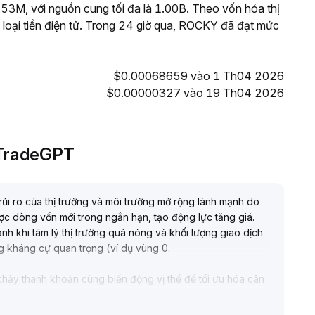
M, với nguồn cung tối đa là 1.00B. Theo vốn hóa thị
loại tiền điện tử. Trong 24 giờ qua, ROCKY đã đạt mức
.
$0.00068659 vào 1 Th04 2026
$0.00000327 vào 19 Th04 2026
i TradeGPT
rủi ro của thị trường và môi trường mở rộng lành mạnh do
ợc dòng vốn mới trong ngắn hạn, tạo động lực tăng giá
.
h khi tâm lý thị trường quá nóng và khối lượng giao dịch
g kháng cự quan trọng (ví dụ vùng 0
.
 chảy thanh khoản cùng biến động vị thế để tối ưu hóa cân