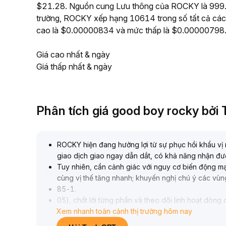
$21.28. Nguồn cung Lưu thông của ROCKY là 999.53
trường, ROCKY xếp hạng 10614 trong số tất cả các 
cao là $0.00000834 và mức thấp là $0.00000798
Giá cao nhất & ngày
Giá thấp nhất & ngày
Phân tích giá good boy rocky bở
ROCKY hiện đang hưởng lợi từ sự phục hồi khẩu vị 
giao dịch giao ngay dẫn dắt, có khả năng nhận đư
Tuy nhiên, cần cảnh giác với nguy cơ biến động mạn
cùng vị thế tăng nhanh; khuyến nghị chú ý các vùn
85-1
.
05), chốt lời từng phần và theo dõi linh hoạt dòng
Xem nhanh toàn cảnh thị trường hôm nay
bằng giữa rủi ro và lợi nhuận
.