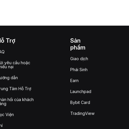
Hỗ Trợ
Sản
phẩm
AQ
Giao dịch
ửi yêu cầu hoặc
hiếu nại
Phái Sinh
ướng dẫn
Earn
rung Tâm Hỗ Trợ
Launchpad
hản hồi của khách
Bybit Card
àng
TradingView
ọc Viện
hí