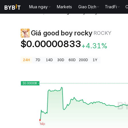
Mua ngay
Markets
Giao Dịch
TradFi
C
Giá Tiền Điện Tử
Giá good boy rocky ROCKY
Giá good boy rocky
ROCKY
$0.00000833
+4.31%
24H
7D
14D
30D
60D
200D
1Y