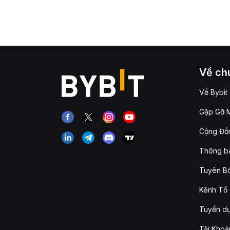
Về chú
Về Bybit
Gặp Gỡ M
Cộng Đồn
Thông b
Tuyên Bố
Kênh Tố 
Tuyển d
Tài Khoả