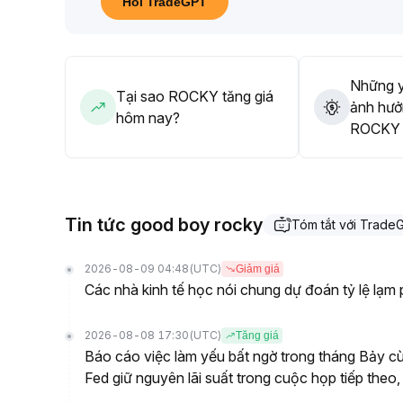
Hỏi TradeGPT
Những y
Tại sao ROCKY tăng giá
ảnh hưở
hôm nay?
ROCKY t
Tin tức good boy rocky
Tóm tắt với Trade
2026-08-09 04:48
(UTC)
Giảm giá
Các nhà kinh tế học nói chung dự đoán tỷ lệ lạm
2026-08-08 17:30
(UTC)
Tăng giá
Báo cáo việc làm yếu bất ngờ trong tháng Bảy cù
Fed giữ nguyên lãi suất trong cuộc họp tiếp t