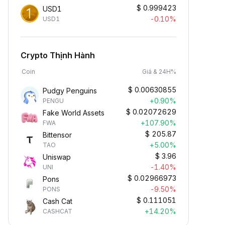
$
0.999423
USD1
-0.10%
USD1
Crypto Thịnh Hành
Coin
Giá & 24H%
$
0.00630855
Pudgy Penguins
+0.90%
PENGU
$
0.02072629
Fake World Assets
+107.90%
FWA
$
205.87
Bittensor
+5.00%
TAO
$
3.96
Uniswap
-1.40%
UNI
$
0.02966973
Pons
-9.50%
PONS
$
0.111051
Cash Cat
+14.20%
CASHCAT