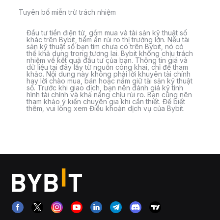
Tuyên bố miễn trừ trách nhiệm
Đầu tư tiền điện tử, gồm mua và tài sản kỹ thuật số
khác trên Bybit, tiềm ẩn rủi ro thị trường lớn. Nếu tài
sản kỹ thuật số bạn tìm chưa có trên Bybit, nó có
thể khả dụng trong tương lai. Bybit không chịu trách
nhiệm về kết quả đầu tư của bạn. Thông tin giá và
dữ liệu tại đây lấy từ nguồn công khai, chỉ để tham
khảo. Nội dung này không phải lời khuyên tài chính
hay lời chào mua, bán hoặc nắm giữ tài sản kỹ thuật
số. Trước khi giao dịch, bạn nên đánh giá kỹ tình
hình tài chính và khả năng chịu rủi ro. Bạn cũng nên
tham khảo ý kiến chuyên gia khi cần thiết. Để biết
thêm, vui lòng xem Điều khoản dịch vụ của Bybit.