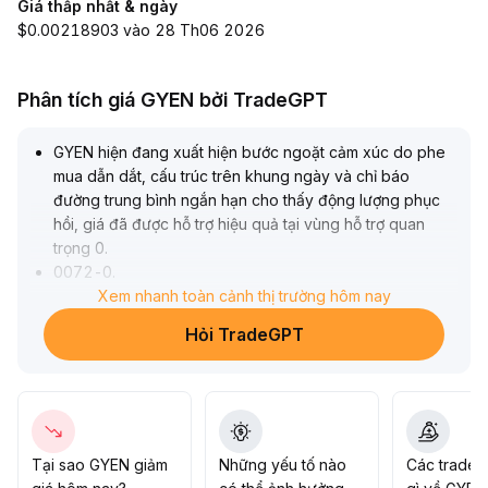
Giá thấp nhất & ngày
$0.00218903 vào 28 Th06 2026
Phân tích giá GYEN bởi TradeGPT
GYEN hiện đang xuất hiện bước ngoặt cảm xúc do phe
mua dẫn dắt, cấu trúc trên khung ngày và chỉ báo
đường trung bình ngắn hạn cho thấy động lượng phục
hồi, giá đã được hỗ trợ hiệu quả tại vùng hỗ trợ quan
trọng 0
.
0072-0
.
0075
.
Xem nhanh toàn cảnh thị trường hôm nay
Khuyến nghị nên tuân thủ kênh tăng, tích lũy dần theo
Hỏi TradeGPT
từng đợt khi giá điều chỉnh về đường trung bình trung
hạn, kết hợp đặt cắt lỗ theo biến động ATR và chốt lời
từng phần khi giá tiệm cận kênh trên hoặc xuất hiện tín
hiệu phân kỳ cấu trúc
.
Dựa trên kỳ vọng thị trường bò và đặc tính phòng thủ
của tài sản, GYEN có giá trị phân bổ trung-dài hạn và có
Tại sao GYEN giảm
Những yếu tố nào
Các trader
thể tăng tỷ trọng như một tài sản bảo vệ, toàn bộ quá