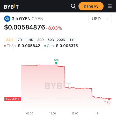
Đăng ký
Giá Tiền Điện Tử
Giá GYEN GYEN
Giá GYEN
GYEN
USD
$0.00584876
-8.03%
24H
7D
14D
30D
60D
200D
1Y
Thấp
$
0.005842
Cao
$
0.006375