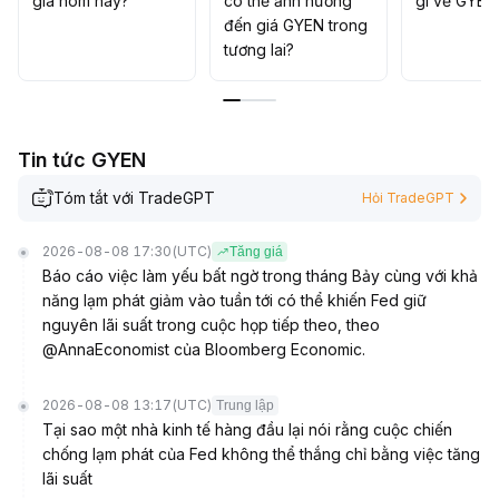
giá hôm nay?
có thể ảnh hưởng
gì về GYEN
trình nên kiên trì kỷ luật giao dịch, kết hợp giữa lướt
đến giá GYEN trong
sóng ngắn hạn và nắm giữ trung-dài hạn
.
tương lai?
Tin tức GYEN
Tóm tắt với TradeGPT
Hỏi TradeGPT
2026-08-08 17:30
(UTC)
Tăng giá
Báo cáo việc làm yếu bất ngờ trong tháng Bảy cùng với khả
năng lạm phát giảm vào tuần tới có thể khiến Fed giữ
nguyên lãi suất trong cuộc họp tiếp theo, theo
@AnnaEconomist của Bloomberg Economic.
2026-08-08 13:17
(UTC)
Trung lập
Tại sao một nhà kinh tế hàng đầu lại nói rằng cuộc chiến
chống lạm phát của Fed không thể thắng chỉ bằng việc tăng
lãi suất