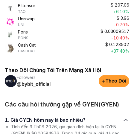
$
207.06
Bittensor
+6.10%
TAO
$
3.96
Uniswap
-0.70%
UNI
$
0.03009517
Pons
-10.40%
PONS
$
0.123502
Cash Cat
+37.40%
CASHCAT
Theo Dõi Chúng Tôi Trên Mạng Xã Hội
Followers
+
Theo Dõi
@bybit_official
Các câu hỏi thường gặp về GYEN(GYEN)
1. Giá GYEN hôm nay là bao nhiêu?
Tính đến 9 Th08 2026, giá giao dịch hiện tại là GYEN
(GYEN) là $0.00584876. Trong 24 giờ qua, giá đã dao