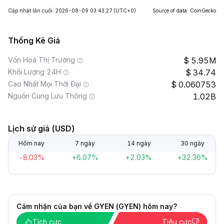
Cập nhật lần cuối: 2026-08-09 03:43:27
(UTC+0)
Source of data: CoinGecko
Thống Kê Giá
Vốn Hoá Thị Trường
5.95M
Khối Lượng 24H
34.74
Cao Nhất Mọi Thời Đại
0.060753
Nguồn Cung Lưu Thông
1.02B
Lịch sử giá (USD)
Hôm nay
7 ngày
14 ngày
30 ngày
-8.03%
+6.07%
+2.03%
+32.36%
Cảm nhận của bạn về GYEN (GYEN) hôm nay?
Tích cực
Tiêu cực