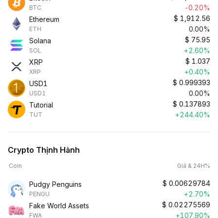
-0.20%
BTC
$
1,912.56
Ethereum
0.00%
ETH
$
75.95
Solana
+2.60%
SOL
$
1.037
XRP
+0.40%
XRP
$
0.999393
USD1
0.00%
USD1
$
0.137893
Tutorial
+244.40%
TUT
Crypto Thịnh Hành
Coin
Giá & 24H%
$
0.00629784
Pudgy Penguins
+2.70%
PENGU
$
0.02275569
Fake World Assets
+107.90%
FWA