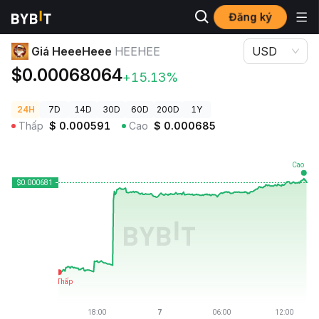
Đăng ký
Giá Tiền Điện Tử
Giá HeeeHeee HEEHEE
Giá HeeeHeee
HEEHEE
USD
$0.00068064
+15.13%
24H
7D
14D
30D
60D
200D
1Y
Thấp
$
0.000591
Cao
$
0.000685