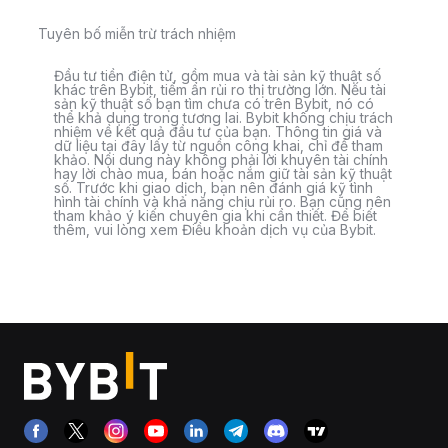
Tuyên bố miễn trừ trách nhiệm
Đầu tư tiền điện tử, gồm mua và tài sản kỹ thuật số
khác trên Bybit, tiềm ẩn rủi ro thị trường lớn. Nếu tài
sản kỹ thuật số bạn tìm chưa có trên Bybit, nó có
thể khả dụng trong tương lai. Bybit không chịu trách
nhiệm về kết quả đầu tư của bạn. Thông tin giá và
dữ liệu tại đây lấy từ nguồn công khai, chỉ để tham
khảo. Nội dung này không phải lời khuyên tài chính
hay lời chào mua, bán hoặc nắm giữ tài sản kỹ thuật
số. Trước khi giao dịch, bạn nên đánh giá kỹ tình
hình tài chính và khả năng chịu rủi ro. Bạn cũng nên
tham khảo ý kiến chuyên gia khi cần thiết. Để biết
thêm, vui lòng xem Điều khoản dịch vụ của Bybit.