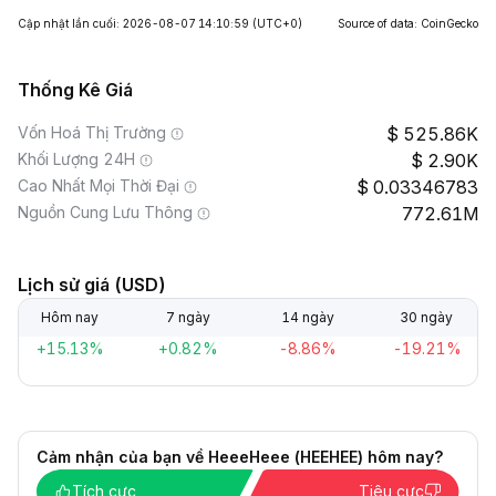
Cập nhật lần cuối: 2026-08-07 14:10:59
(UTC+0)
Source of data: CoinGecko
Thống Kê Giá
Vốn Hoá Thị Trường
525.86K
Khối Lượng 24H
2.90K
Cao Nhất Mọi Thời Đại
0.03346783
Nguồn Cung Lưu Thông
772.61M
Lịch sử giá (USD)
Hôm nay
7 ngày
14 ngày
30 ngày
+15.13%
+0.82%
-8.86%
-19.21%
Cảm nhận của bạn về HeeeHeee (HEEHEE) hôm nay?
Tích cực
Tiêu cực