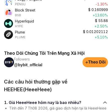
-1.30%
PENGU
$
0.160999
Block Street
+13.60%
BSB
$
55.88
Hyperliquid
+2.50%
HYPE
$
0.01202112
Plume
+5.10%
PLUME
Theo Dõi Chúng Tôi Trên Mạng Xã Hội
Followers
+
Theo Dõi
@bybit_official
Các câu hỏi thường gặp về
HEEHEE(HeeeHeee)
1. Giá HeeeHeee hôm nay là bao nhiêu?
Tính đến 7 Th08 2026, giá giao dịch hiện tại là HeeeHeee