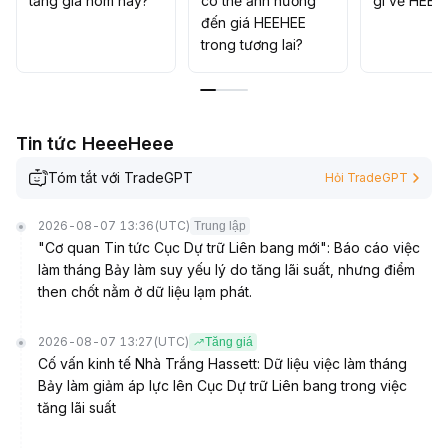
tăng giá hôm nay?
có thể ảnh hưởng
gì về HEEH
đến giá HEEHEE
trong tương lai?
Tin tức HeeeHeee
Tóm tắt với TradeGPT
Hỏi TradeGPT
2026-08-07 13:36
(UTC)
Trung lập
"Cơ quan Tin tức Cục Dự trữ Liên bang mới": Báo cáo việc
làm tháng Bảy làm suy yếu lý do tăng lãi suất, nhưng điểm
then chốt nằm ở dữ liệu lạm phát.
2026-08-07 13:27
(UTC)
Tăng giá
Cố vấn kinh tế Nhà Trắng Hassett: Dữ liệu việc làm tháng
Bảy làm giảm áp lực lên Cục Dự trữ Liên bang trong việc
tăng lãi suất