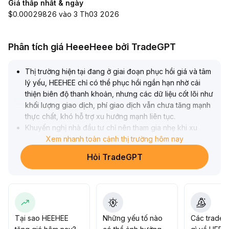
Giá thấp nhất & ngày
$0.00029826 vào 3 Th03 2026
Phân tích giá HeeeHeee bởi TradeGPT
Thị trường hiện tại đang ở giai đoạn phục hồi giá và tâm
lý yếu, HEEHEE chỉ có thể phục hồi ngắn hạn nhờ cải
thiện biên độ thanh khoản, nhưng các dữ liệu cốt lõi như
khối lượng giao dịch, phí giao dịch vẫn chưa tăng mạnh
thực chất, khó hỗ trợ xu hướng mạnh liên tục
.
Khuyến nghị nhà đầu tư chỉ nên tham gia nhẹ khi xu
hướng thị trường crypto rõ ràng đi lên, đồng thời theo
Xem nhanh toàn cảnh thị trường hôm nay
sát điểm đảo chiều của thanh khoản và tâm lý
.
Hỏi TradeGPT
Trong ngắn hạn, chú ý biến động của HEEHEE trong
vùng 0,19–0,24 USD, thực hiện nghiêm túc việc xây
dựng vị thế từng phần và chốt lãi/cắt lỗ kịp thời, nhằm
phòng tránh rủi ro điều chỉnh mạnh do biến động cao
.
Tại sao HEEHEE
Những yếu tố nào
Các trader