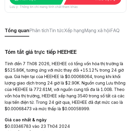
Lưu ý: Thông tin chỉ mang tính chất tham khảo.
Tổng quan
Phân tích
Tin tức
Xếp hạng
Mạng xã hội
FAQ
Tóm tắt giá trực tiếp HEEHEE
Tính đến 7 Th08 2026, HEEHEE có tổng vốn hóa thị trường là
$525.86K, tương ứng với mức thay đổi +15.12% trong 24 giờ
qua. Giá hiện tại của HEEHEE là $0.00068064, trong khi khối
lượng giao dịch trong 24 giờ là $2.90K. Nguồn cung Lưu thông
của HEEHEE là 772.61M, với nguồn cung tối đa là 1.00B. Theo
vốn hóa thị trường, HEEHEE xếp hạng 3540 trong số tất cả các
loại tiền điện tử. Trong 24 giờ qua, HEEHEE đã đạt mức cao là
$0.00068473 và mức thấp là $0.00058999.
Giá cao nhất & ngày
$0.03346783 vào 23 Th04 2024