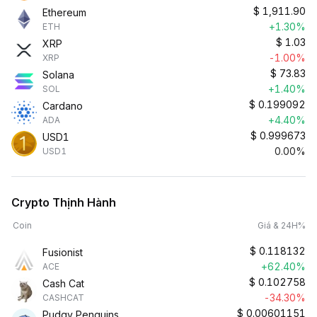
$
1,911.90
Ethereum
+1.30%
ETH
$
1.03
XRP
-1.00%
XRP
$
73.83
Solana
+1.40%
SOL
$
0.199092
Cardano
+4.40%
ADA
$
0.999673
USD1
0.00%
USD1
Crypto Thịnh Hành
Coin
Giá & 24H%
$
0.118132
Fusionist
+62.40%
ACE
$
0.102758
Cash Cat
-34.30%
CASHCAT
$
0.00601151
Pudgy Penguins