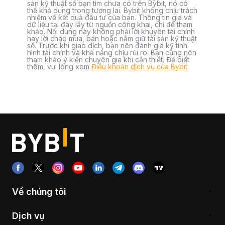
sản kỹ thuật số bạn tìm chưa có trên Bybit, nó có
thể khả dụng trong tương lai. Bybit không chịu trách
nhiệm về kết quả đầu tư của bạn. Thông tin giá và
dữ liệu tại đây lấy từ nguồn công khai, chỉ để tham
khảo. Nội dung này không phải lời khuyên tài chính
hay lời chào mua, bán hoặc nắm giữ tài sản kỹ thuật
số. Trước khi giao dịch, bạn nên đánh giá kỹ tình
hình tài chính và khả năng chịu rủi ro. Bạn cũng nên
tham khảo ý kiến chuyên gia khi cần thiết. Để biết
thêm, vui lòng xem
Điều khoản dịch vụ của Bybit
.
Về chúng tôi
Dịch vụ