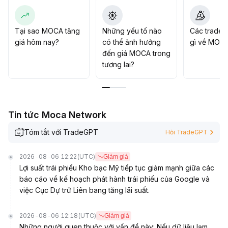
Tại sao MOCA tăng
Những yếu tố nào
Các trader
giá hôm nay?
có thể ảnh hưởng
gì về MOC
đến giá MOCA trong
tương lai?
Tin tức Moca Network
Tóm tắt với TradeGPT
Hỏi TradeGPT
2026-08-06 12:22
(UTC)
Giảm giá
Lợi suất trái phiếu Kho bạc Mỹ tiếp tục giảm mạnh giữa các
báo cáo về kế hoạch phát hành trái phiếu của Google và
việc Cục Dự trữ Liên bang tăng lãi suất.
2026-08-06 12:18
(UTC)
Giảm giá
Những người quen thuộc với vấn đề này: Nếu dữ liệu lạm