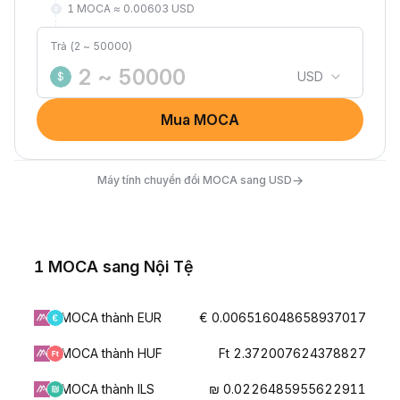
1 MOCA ≈ 0.00603 USD
Trả (2 ~ 50000)
USD
$
Mua MOCA
→
Máy tính chuyển đổi MOCA sang USD
1 MOCA sang Nội Tệ
MOCA thành EUR
€ 0.006516048658937017
MOCA thành HUF
Ft 2.372007624378827
MOCA thành ILS
₪ 0.0226485955622911