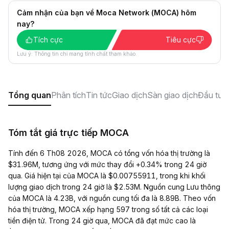
Cảm nhận của bạn về Moca Network (MOCA) hôm
nay?
Tích cực
Tiêu cực
Lưu ý: Thông tin chỉ mang tính chất tham khảo.
Tổng quan
Phân tích
Tin tức
Giao dịch
Sàn giao dịch
Đầu tư
X
Tóm tắt giá trực tiếp MOCA
Tính đến 6 Th08 2026, MOCA có tổng vốn hóa thị trường là
$31.96M, tương ứng với mức thay đổi +0.34% trong 24 giờ
qua. Giá hiện tại của MOCA là $0.00755911, trong khi khối
lượng giao dịch trong 24 giờ là $2.53M. Nguồn cung Lưu thông
của MOCA là 4.23B, với nguồn cung tối đa là 8.89B. Theo vốn
hóa thị trường, MOCA xếp hạng 597 trong số tất cả các loại
tiền điện tử. Trong 24 giờ qua, MOCA đã đạt mức cao là