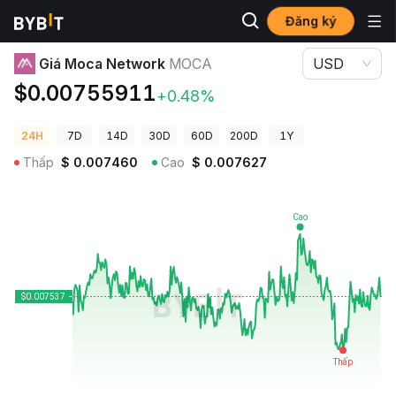
Đăng ký
Giá Tiền Điện Tử
Giá Moca Network MOCA
Giá Moca Network
MOCA
USD
$0.00755911
+0.48%
24H
7D
14D
30D
60D
200D
1Y
Thấp
$
0.007460
Cao
$
0.007627