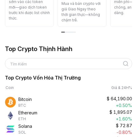
sớm vào các token
miễn phí—n
Mua và bán crypto với
mới—giao dịch token
chóng, an to
giá Giao Ngay theo
trước khi được list chính
dàng.
thời gian thực—không
thức.
chậm trễ.
Top Crypto Thịnh Hành
Tìm Kiếm
Top Crypto Vốn Hóa Thị Trường
Coin
Giá & 24H%
$
64,190.00
Bitcoin
+0.50%
BTC
$
1,895.07
Ethereum
+1.60%
ETH
$
72.87
Solana
-0.80%
SOL