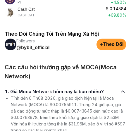
+4.90%
PI
$
0.14884
Cash Cat
+69.80%
CASHCAT
Theo Dõi Chúng Tôi Trên Mạng Xã Hội
Followers
+
Theo Dõi
@bybit_official
Các câu hỏi thường gặp về MOCA(Moca
Network)
1. Giá Moca Network hôm nay là bao nhiêu?
Tính đến 6 Th08 2026, giá giao dịch hiện tại là Moca
Network (MOCA) là $0.00755911. Trong 24 giờ qua, giá
đã dao động từ mức thấp là $0.00743845 đến mức cao là
$0.00763978, kèm theo khối lượng giao dịch là $2.53M.
Vốn hóa thị trường tổng thể là $31.96M, xếp ở vị trí số #597
trong số các loại crypto khác.