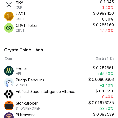
$
1.045
XRP
-1.40%
XRP
$
0.999416
USD1
0.00%
USD1
$
0.286169
GRVT Token
-13.80%
GRVT
Crypto Thịnh Hành
Coin
Giá & 24H%
$
0.257681
Heima
+45.50%
HEI
$
0.00609306
Pudgy Penguins
+1.40%
PENGU
$
0.13591
Artificial Superintelligence Alliance
-9.40%
FET
$
0.01976035
StonkBroker
+33.50%
STONKBROKER
$
0.092539
Pi Network