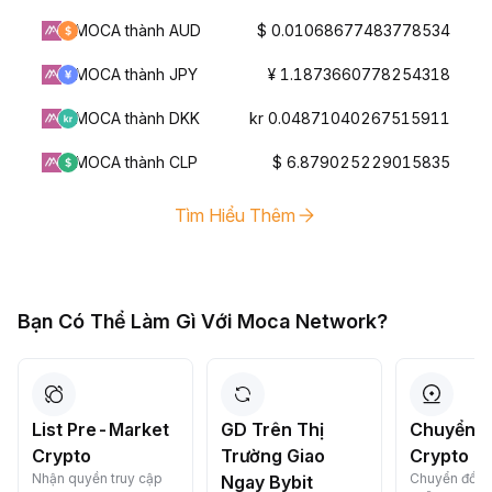
MOCA thành AUD
$ 0.01068677483778534
MOCA thành JPY
¥ 1.1873660778254318
MOCA thành DKK
kr 0.04871040267515911
MOCA thành CLP
$ 6.879025229015835
Tìm Hiểu Thêm
Bạn Có Thể Làm Gì Với Moca Network?
List Pre-Market
GD Trên Thị
Chuyển Đ
Crypto
Trường Giao
Crypto C
Nhận quyền truy cập
Chuyển đổi c
Ngay Bybit