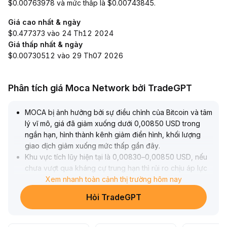
$0.00763978 và mức thấp là $0.00743845.
Giá cao nhất & ngày
$0.477373 vào 24 Th12 2024
Giá thấp nhất & ngày
$0.00730512 vào 29 Th07 2026
Phân tích giá Moca Network bởi TradeGPT
MOCA bị ảnh hưởng bởi sự điều chỉnh của Bitcoin và tâm
lý vĩ mô, giá đã giảm xuống dưới 0,00850 USD trong
ngắn hạn, hình thành kênh giảm điển hình, khối lượng
giao dịch giảm xuống mức thấp gần đây
.
Khu vực tích lũy hiện tại là 0,00830–0,00850 USD, nếu
chưa vượt qua kháng cự trung hạn thì rủi ro chịu áp lực
vẫn cao
Xem nhanh toàn cảnh thị trường hôm nay
.
Khuyến nghị nhà đầu tư nên quan sát, chú ý đến diễn
Hỏi TradeGPT
biến của Bitcoin và sự phục hồi khẩu vị rủi ro, chỉ nên
cân nhắc vào lệnh khi giá và khối lượng đồng thuận tăng
trở lại
.