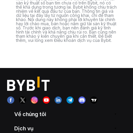
sản kỹ thuật số bạn tìm chưa có trên Bybit, nó có
thể khả dụng trong tương lai. Bybit không chịu trách
nhiệm về kết quả đầu tư của bạn. Thông tin giá và
dữ liệu tại đây lấy từ nguồn công khai, chỉ để tham
khảo. Nội dung này không phải lời khuyên tài chính
hay lời chào mua, bán hoặc nắm giữ tài sản kỹ thuật
số. Trước khi giao dịch, bạn nên đánh giá kỹ tình
hình tài chính và khả năng chịu rủi ro. Bạn cũng nên
tham khảo ý kiến chuyên gia khi cần thiết. Để biết
thêm, vui lòng xem Điều khoản dịch vụ của Bybit.
Về chúng tôi
Dịch vụ