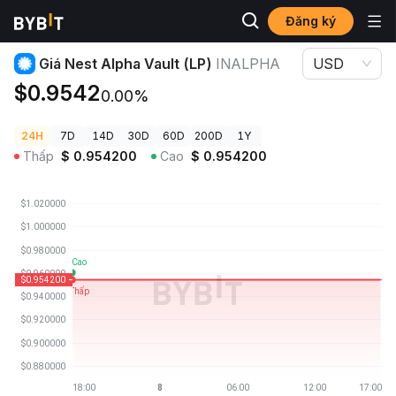
Đăng ký
Giá Tiền Điện Tử
Giá Nest Alpha Vault (LP) INALPHA
Giá Nest Alpha Vault (LP)
INALPHA
USD
$0.9542
0.00%
24H
7D
14D
30D
60D
200D
1Y
Thấp
$
0.954200
Cao
$
0.954200