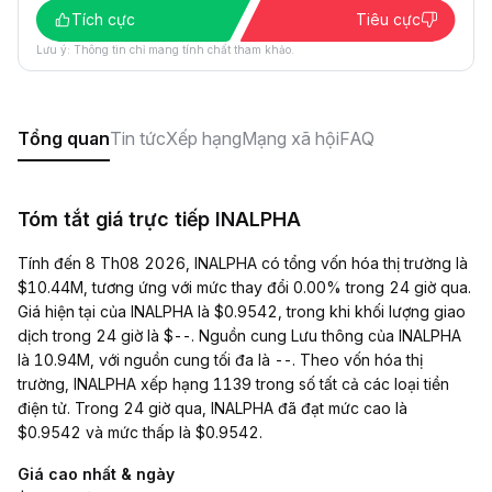
Tích cực
Tiêu cực
Lưu ý: Thông tin chỉ mang tính chất tham khảo.
Tổng quan
Tin tức
Xếp hạng
Mạng xã hội
FAQ
Tóm tắt giá trực tiếp INALPHA
Tính đến 8 Th08 2026, INALPHA có tổng vốn hóa thị trường là
$10.44M, tương ứng với mức thay đổi 0.00% trong 24 giờ qua.
Giá hiện tại của INALPHA là $0.9542, trong khi khối lượng giao
dịch trong 24 giờ là $--. Nguồn cung Lưu thông của INALPHA
là 10.94M, với nguồn cung tối đa là --. Theo vốn hóa thị
trường, INALPHA xếp hạng 1139 trong số tất cả các loại tiền
điện tử. Trong 24 giờ qua, INALPHA đã đạt mức cao là
$0.9542 và mức thấp là $0.9542.
Giá cao nhất & ngày