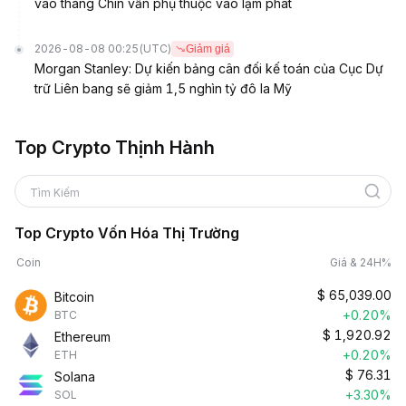
vào tháng Chín vẫn phụ thuộc vào lạm phát
2026-08-08 00:25
(UTC)
Giảm giá
Morgan Stanley: Dự kiến bảng cân đối kế toán của Cục Dự
trữ Liên bang sẽ giảm 1,5 nghìn tỷ đô la Mỹ
Top Crypto Thịnh Hành
Tìm Kiếm
Top Crypto Vốn Hóa Thị Trường
Coin
Giá & 24H%
$
65,039.00
Bitcoin
+0.20%
BTC
$
1,920.92
Ethereum
+0.20%
ETH
$
76.31
Solana
+3.30%
SOL