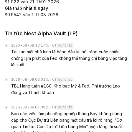
$1.022 vào 21 Th01 2026
Giá thấp nhất & ngày
$0.9542 vào 1 Th08 2026
Tin tức Nest Alpha Vault (LP)
2026-08-08 13:17
(UTC)
Trung lập
Tại sao một nhà kinh tế hàng đầu lại nói rằng cuộc chiến
chống lạm phát của Fed không thể thắng chỉ bằng việc tăng
lãi suất
2026-08-08 03:01
(UTC)
Trung lập
TBL Hàng tuần #180: Kho bạc Mỹ & Fed, Thị trường Lao
động và Thanh khoản
2026-08-08 01:39
(UTC)
Trung lập
Báo cáo việc làm phi nông nghiệp tháng Bảy không cung
cấp cho Cục Dự trữ Liên bang một câu trả lời rõ ràng; “Cơ
quan Tin tức Cục Dự trữ Liên bang Mới”: việc tăng lãi suất