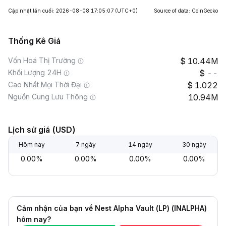
Cập nhật lần cuối: 2026-08-08 17:05:07
(UTC+0)
Source of data: CoinGecko
Thống Kê Giá
Vốn Hoá Thị Trường
10.44M
Khối Lượng 24H
--
Cao Nhất Mọi Thời Đại
1.022
Nguồn Cung Lưu Thông
10.94M
Lịch sử giá (USD)
Hôm nay
7 ngày
14 ngày
30 ngày
0.00%
0.00%
0.00%
0.00%
Cảm nhận của bạn về Nest Alpha Vault (LP) (INALPHA)
hôm nay?