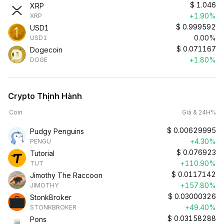
$
1.046
XRP
+1.90%
XRP
$
0.999592
USD1
0.00%
USD1
$
0.071167
Dogecoin
+1.80%
DOGE
Crypto Thịnh Hành
Coin
Giá & 24H%
$
0.00629995
Pudgy Penguins
+4.30%
PENGU
$
0.076923
Tutorial
+110.90%
TUT
$
0.0117142
Jimothy The Raccoon
+157.80%
JIMOTHY
$
0.03000326
StonkBroker
+49.40%
STONKBROKER
$
0.03158288
Pons