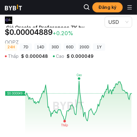
Đăng ký
Giá Tiền Điện Tử
Giá Oracle of Preferences ZK by Virtuals OOPZ
USD
Giá Oracle of Preferences ZK by
$0.00004889
+0.20%
Virtuals
OOPZ
24H
7D
14D
30D
60D
200D
1Y
Thấp
$
0.000048
Cao
$
0.000049