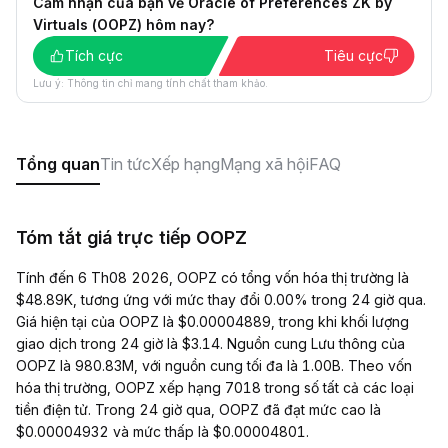
Cảm nhận của bạn về Oracle of Preferences ZK by
Virtuals (OOPZ) hôm nay?
Tích cực
Tiêu cực
Lưu ý: Thông tin chỉ mang tính chất tham khảo.
Tổng quan
Tin tức
Xếp hạng
Mạng xã hội
FAQ
Tóm tắt giá trực tiếp OOPZ
Tính đến 6 Th08 2026, OOPZ có tổng vốn hóa thị trường là
$48.89K, tương ứng với mức thay đổi 0.00% trong 24 giờ qua.
Giá hiện tại của OOPZ là $0.00004889, trong khi khối lượng
giao dịch trong 24 giờ là $3.14. Nguồn cung Lưu thông của
OOPZ là 980.83M, với nguồn cung tối đa là 1.00B. Theo vốn
hóa thị trường, OOPZ xếp hạng 7018 trong số tất cả các loại
tiền điện tử. Trong 24 giờ qua, OOPZ đã đạt mức cao là
$0.00004932 và mức thấp là $0.00004801.