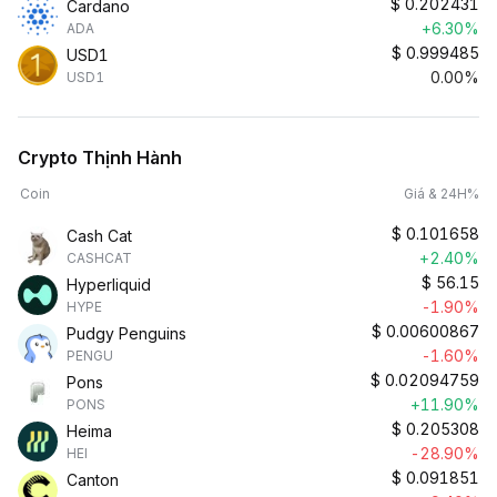
$
0.202431
Cardano
+6.30%
ADA
$
0.999485
USD1
0.00%
USD1
Crypto Thịnh Hành
Coin
Giá & 24H%
$
0.101658
Cash Cat
+2.40%
CASHCAT
$
56.15
Hyperliquid
-1.90%
HYPE
$
0.00600867
Pudgy Penguins
-1.60%
PENGU
$
0.02094759
Pons
+11.90%
PONS
$
0.205308
Heima
-28.90%
HEI
$
0.091851
Canton