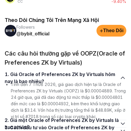
-9.40%
CC
Theo Dõi Chúng Tôi Trên Mạng Xã Hội
Followers
+
Theo Dõi
@bybit_official
Các câu hỏi thường gặp về OOPZ(Oracle of
Preferences ZK by Virtuals)
1. Giá Oracle of Preferences ZK by Virtuals hôm
nay là bao nhiêu?
Tính đến 7 Th08 2026, giá giao dịch hiện tại là Oracle of
Preferences ZK by Virtuals (OOPZ) là $0.00004889. Trong
24 giờ qua, giá đã dao động từ mức thấp là $0.00004801
đến mức cao là $0.00004932, kèm theo khối lượng giao
dịch là $3.14. Vốn hóa thị trường tổng thể là $48.89K, xếp ở
vị trí số #7018 trong số các loại crypto khác.
2. Giá một Oracle of Preferences ZK by Virtuals là
bao nhiêu?
3. Cách đầu tư vào Oracle of Preferences ZK by