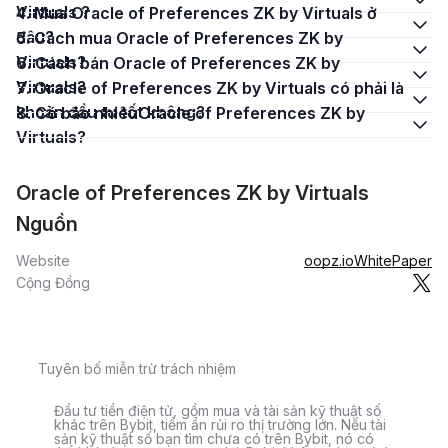
Virtuals ?
4. Mua Oracle of Preferences ZK by Virtuals ở
đâu?
5. Cách mua Oracle of Preferences ZK by
Virtuals?
6. Cách bán Oracle of Preferences ZK by
Virtuals?
7. Oracle of Preferences ZK by Virtuals có phải là
khoản đầu tư tốt không?
8. Có bao nhiêuOracle of Preferences ZK by
Virtuals?
Oracle of Preferences ZK by Virtuals
Nguồn
Website
oopz.io
WhitePaper
Cộng Đồng
Tuyên bố miễn trừ trách nhiệm
Đầu tư tiền điện tử, gồm mua và tài sản kỹ thuật số
khác trên Bybit, tiềm ẩn rủi ro thị trường lớn. Nếu tài
sản kỹ thuật số bạn tìm chưa có trên Bybit, nó có