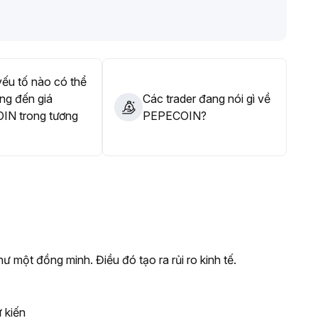
 đợi cơ hội phân bổ tối ưu hơn
.
ếu tố nào có thể
ng đến giá
Các trader đang nói gì về
IN trong tương
PEPECOIN?
ư một đồng minh. Điều đó tạo ra rủi ro kinh tế.
 kiến