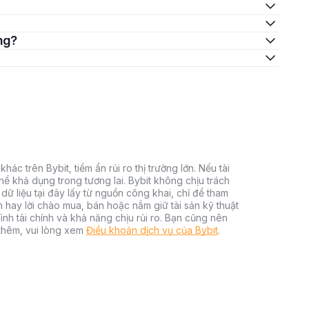
ông?
hác trên Bybit, tiềm ẩn rủi ro thị trường lớn. Nếu tài
thể khả dụng trong tương lai. Bybit không chịu trách
dữ liệu tại đây lấy từ nguồn công khai, chỉ để tham
h hay lời chào mua, bán hoặc nắm giữ tài sản kỹ thuật
ình tài chính và khả năng chịu rủi ro. Bạn cũng nên
 thêm, vui lòng xem
Điều khoản dịch vụ của Bybit
.