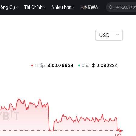
ông Cụ
Tài Chính
Nhiều hơn
🔥
XAUT/U
USD
Thấp
$
0.079934
Cao
$
0.082334