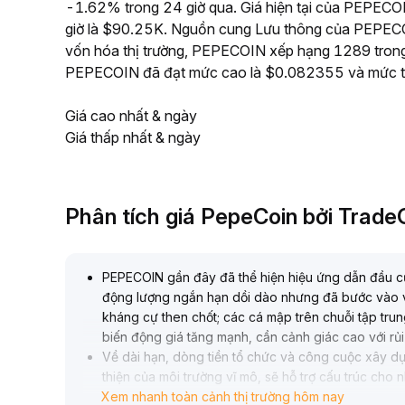
-1.62% trong 24 giờ qua. Giá hiện tại của PEPECOIN
giờ là $90.25K. Nguồn cung Lưu thông của PEPECO
vốn hóa thị trường, PEPECOIN xếp hạng 1289 trong số
PEPECOIN đã đạt mức cao là $0.082355 và mức t
Giá cao nhất & ngày
Giá thấp nhất & ngày
Phân tích giá PepeCoin bởi Trad
PEPECOIN gần đây đã thể hiện hiệu ứng dẫn đầu của 
động lượng ngắn hạn dồi dào nhưng đã bước vào 
kháng cự then chốt; các cá mập trên chuỗi tập tru
biến động giá tăng mạnh, cần cảnh giác cao với rủi
Về dài hạn, dòng tiền tổ chức và công cuộc xây dựn
thiện của môi trường vĩ mô, sẽ hỗ trợ cấu trúc ch
Xem nhanh toàn cảnh thị trường hôm nay
Khuyến nghị nên chú ý đến sự bứt phá ở các mức á