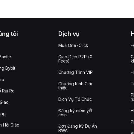
ng tôi
Dịch vụ
Mua One-Click
F
antle
Giao Dịch P2P (0
G
Fees)
k
g Bybit
Chương Trình VIP
H
áo
Chương trình Giới
T
thiệu
 Rủi Ro
P
Dịch Vụ Tổ Chức
h
Giác
Đăng ký niêm yết
H
ụng
coin
P
n Hồi Giáo
Đơn Đăng Ký Dự Án
RWA
A