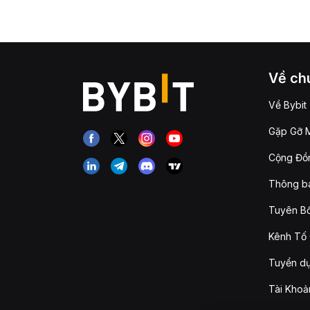
Về chú
Về Bybit
Gặp Gỡ M
Cộng Đồn
Thông b
Tuyên Bố
Kênh Tố 
Tuyển d
Tài Khoả