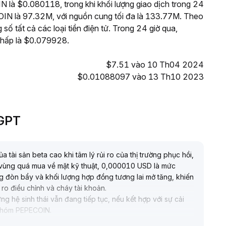
 là $0.080118, trong khi khối lượng giao dịch trong 24
IN là 97.32M, với nguồn cung tối đa là 133.77M. Theo
 tất cả các loại tiền điện tử. Trong 24 giờ qua,
hấp là $0.079928.
$7.51 vào 10 Th04 2024
$0.01088097 vào 13 Th10 2023
eGPT
tài sản beta cao khi tâm lý rủi ro của thị trường phục hồi,
vùng quá mua về mặt kỹ thuật, 0,000010 USD là mức
ng đòn bẩy và khối lượng hợp đồng tương lai mở tăng, khiến
 ro điều chỉnh và cháy tài khoản
.
g hệ sinh thái vẫn đang tiếp tục, nếu kết hợp với sự cải
o nhóm PEPECOIN
.
p lực then chốt và biến động dòng tiền trong ngắn hạn,