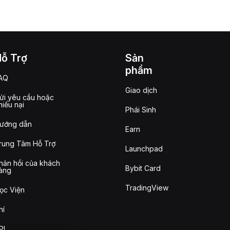
Hỗ Trợ
Sản
phẩm
AQ
Giao dịch
ửi yêu cầu hoặc
hiếu nại
Phái Sinh
ướng dẫn
Earn
rung Tâm Hỗ Trợ
Launchpad
hản hồi của khách
Bybit Card
àng
TradingView
ọc Viện
hí
PI