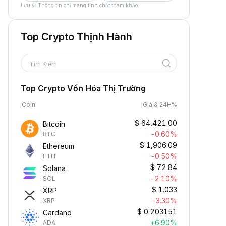
Lưu ý: Thông tin chỉ mang tính chất tham khảo.
Top Crypto Thịnh Hành
Tìm Kiếm
Top Crypto Vốn Hóa Thị Trường
Coin
Giá & 24H%
$
64,421.00
Bitcoin
-0.60%
BTC
$
1,906.09
Ethereum
-0.50%
ETH
$
72.84
Solana
-2.10%
SOL
$
1.033
XRP
-3.30%
XRP
$
0.203151
Cardano
+6.90%
ADA