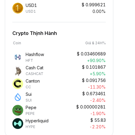
$
0.999621
USD1
0.00%
USD1
Crypto Thịnh Hành
Coin
Giá & 24H%
$
0.03460689
Hashflow
+90.90%
HFT
$
0.101867
Cash Cat
+5.90%
CASHCAT
$
0.091756
Canton
-11.30%
CC
$
0.673461
Sui
-2.40%
SUI
$
0.00000281
Pepe
-1.90%
PEPE
$
55.83
Hyperliquid
-2.20%
HYPE