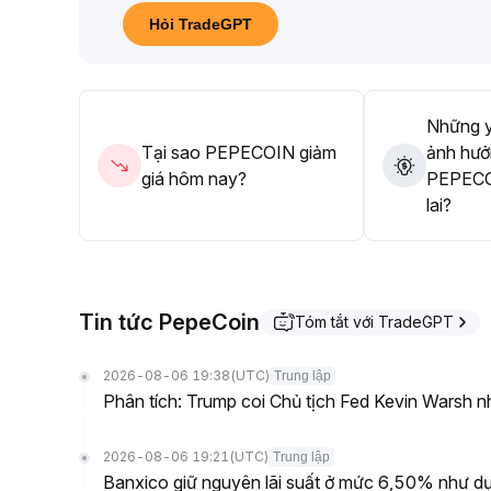
kiểm soát vị thế nghiêm ngặt, tránh mua đuổi và chờ
Hỏi TradeGPT
Những y
Tại sao PEPECOIN giảm
ảnh hưở
giá hôm nay?
PEPECO
lai?
Tin tức PepeCoin
Tóm tắt với TradeGPT
2026-08-06 19:38
(UTC)
Trung lập
Phân tích: Trump coi Chủ tịch Fed Kevin Warsh nh
2026-08-06 19:21
(UTC)
Trung lập
Banxico giữ nguyên lãi suất ở mức 6,50% như dự