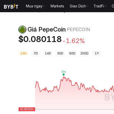
Mua ngay
Markets
Giao Dịch
TradFi
C
Giá Tiền Điện Tử
Giá PepeCoin PEPECOIN
Giá PepeCoin
PEPECOIN
$0.080118
-1.62%
24H
7D
14D
30D
60D
200D
1Y