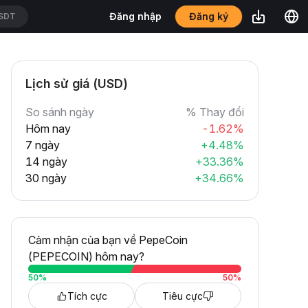
Đăng ký
Đăng nhập
SDT
Lịch sử giá (USD)
So sánh ngày
% Thay đổi
Hôm nay
-1.62%
7 ngày
+4.48%
14 ngày
+33.36%
30 ngày
+34.66%
Cảm nhận của bạn về PepeCoin
(PEPECOIN) hôm nay?
50
%
50
%
Tích cực
Tiêu cực