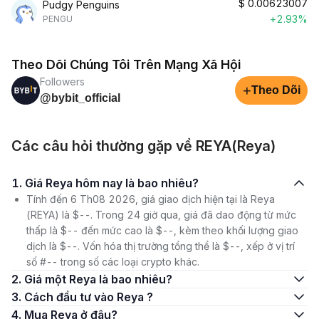
$
0.00623007
Pudgy Penguins
+2.93%
PENGU
Theo Dõi Chúng Tôi Trên Mạng Xã Hội
Followers
+
Theo Dõi
@bybit_official
Các câu hỏi thường gặp về REYA(Reya)
1. Giá Reya hôm nay là bao nhiêu?
Tính đến 6 Th08 2026, giá giao dịch hiện tại là Reya
(REYA) là $--. Trong 24 giờ qua, giá đã dao động từ mức
thấp là $-- đến mức cao là $--, kèm theo khối lượng giao
dịch là $--. Vốn hóa thị trường tổng thể là $--, xếp ở vị trí
số #-- trong số các loại crypto khác.
2. Giá một Reya là bao nhiêu?
3. Cách đầu tư vào Reya ?
4. Mua Reya ở đâu?