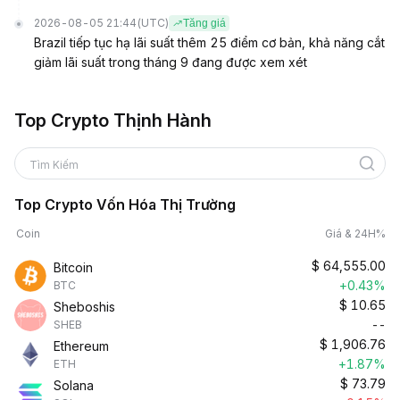
2026-08-05 21:44
(UTC)
Tăng giá
Brazil tiếp tục hạ lãi suất thêm 25 điểm cơ bản, khả năng cắt
giảm lãi suất trong tháng 9 đang được xem xét
Top Crypto Thịnh Hành
Tìm Kiếm
Top Crypto Vốn Hóa Thị Trường
Coin
Giá & 24H%
$
64,555.00
Bitcoin
+0.43%
BTC
$
10.65
Sheboshis
--
SHEB
$
1,906.76
Ethereum
+1.87%
ETH
$
73.79
Solana