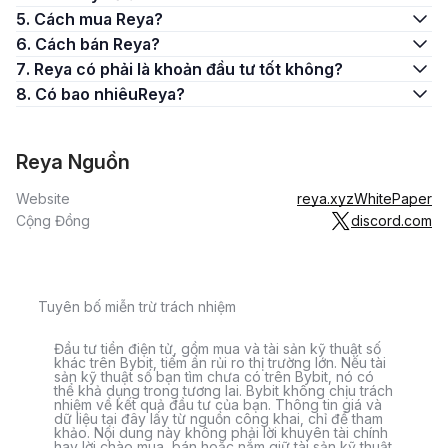
5. Cách mua Reya?
6. Cách bán Reya?
7. Reya có phải là khoản đầu tư tốt không?
8. Có bao nhiêuReya?
Reya Nguồn
Website
reya.xyz
WhitePaper
Cộng Đồng
discord.com
Tuyên bố miễn trừ trách nhiệm
Đầu tư tiền điện tử, gồm mua và tài sản kỹ thuật số
khác trên Bybit, tiềm ẩn rủi ro thị trường lớn. Nếu tài
sản kỹ thuật số bạn tìm chưa có trên Bybit, nó có
thể khả dụng trong tương lai. Bybit không chịu trách
nhiệm về kết quả đầu tư của bạn. Thông tin giá và
dữ liệu tại đây lấy từ nguồn công khai, chỉ để tham
khảo. Nội dung này không phải lời khuyên tài chính
hay lời chào mua, bán hoặc nắm giữ tài sản kỹ thuật