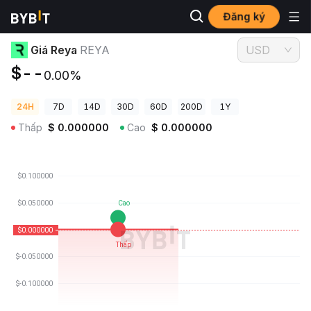
Đăng ký
Giá Tiền Điện Tử
Giá Reya REYA
Giá Reya
REYA
USD
$--
0.00%
24H
7D
14D
30D
60D
200D
1Y
Thấp
$
0.000000
Cao
$
0.000000