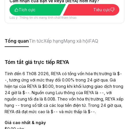
Cảm nhận của bạn về Reya (REYA) hôm nay?
Tích cực
Tiêu cực
Lưu ý: Thông tin chỉ mang tính chất tham khảo.
Tổng quan
Tin tức
Xếp hạng
Mạng xã hội
FAQ
Tóm tắt giá trực tiếp REYA
Tính đến 6 Th08 2026, REYA có tổng vốn hóa thị trường là $-
-, tương ứng với mức thay đổi 0.00% trong 24 giờ qua. Giá
hiện tại của REYA là $0.00, trong khi khối lượng giao dịch trong
24 giờ là $--. Nguồn cung Lưu thông của REYA là --, với
nguồn cung tối đa là 8.00B. Theo vốn hóa thị trường, REYA xếp
hạng -- trong số tất cả các loại tiền điện tử. Trong 24 giờ qua,
REYA đã đạt mức cao là $-- và mức thấp là $--.
Giá cao nhất & ngày
$0.00 vào