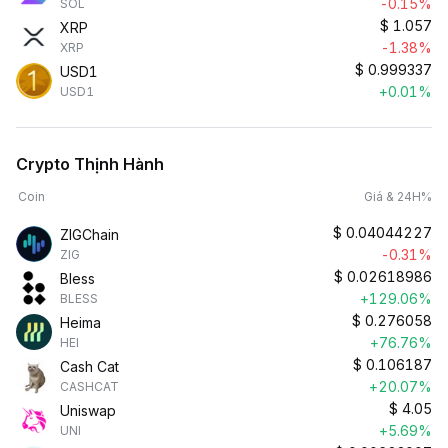
-0.15%
SOL
$
1.057
XRP
-1.38%
XRP
$
0.999337
USD1
+0.01%
USD1
Crypto Thịnh Hành
Coin
Giá & 24H%
$
0.04044227
ZIGChain
-0.31%
ZIG
$
0.02618986
Bless
+129.06%
BLESS
$
0.276058
Heima
+76.76%
HEI
$
0.106187
Cash Cat
+20.07%
CASHCAT
$
4.05
Uniswap
+5.69%
UNI