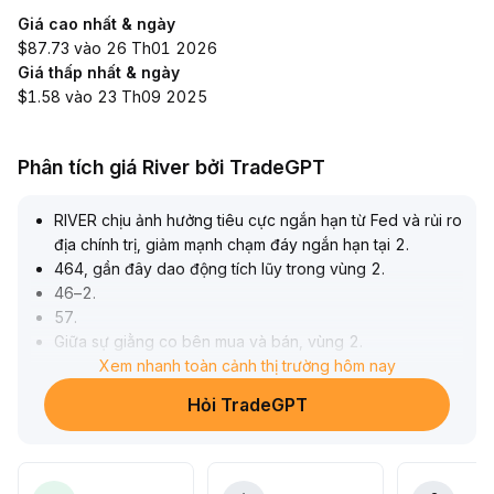
Giá cao nhất & ngày
$87.73 vào 26 Th01 2026
Giá thấp nhất & ngày
$1.58 vào 23 Th09 2025
Phân tích giá River bởi TradeGPT
RIVER chịu ảnh hưởng tiêu cực ngắn hạn từ Fed và rủi ro
địa chính trị, giảm mạnh chạm đáy ngắn hạn tại 2
.
464, gần đây dao động tích lũy trong vùng 2
.
46–2
.
57
.
Giữa sự giằng co bên mua và bán, vùng 2
.
50–2
.
Xem nhanh toàn cảnh thị trường hôm nay
48 là hỗ trợ quan trọng, 2
.
Hỏi TradeGPT
57 là kháng cự chính
.
Khuyến nghị theo dõi biến động khối lượng giao dịch,
nếu phá vỡ 2
.
57 kèm khối lượng tăng thì mục tiêu tăng lên 2
.