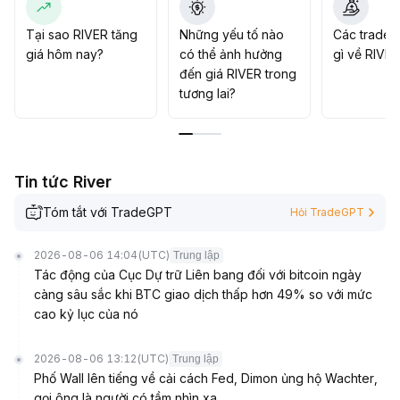
80, ngược lại nếu thủng 2
.
46 sẽ kiểm tra vùng 2
.
Tại sao RIVER tăng
Những yếu tố nào
Các trader
35
.
giá hôm nay?
có thể ảnh hưởng
gì về RIVE
Chiến lược tổng thể: Giao dịch trong biên độ, mua ở giá
đến giá RIVER trong
thấp, mua thêm khi phá vỡ kháng cự, cắt lỗ nếu giảm
tương lai?
thủng hỗ trợ
.
Tin tức River
Tóm tắt với TradeGPT
Hỏi TradeGPT
2026-08-06 14:04
(UTC)
Trung lập
Tác động của Cục Dự trữ Liên bang đối với bitcoin ngày
càng sâu sắc khi BTC giao dịch thấp hơn 49% so với mức
cao kỷ lục của nó
2026-08-06 13:12
(UTC)
Trung lập
Phố Wall lên tiếng về cải cách Fed, Dimon ủng hộ Wachter,
gọi ông là người có tầm nhìn xa