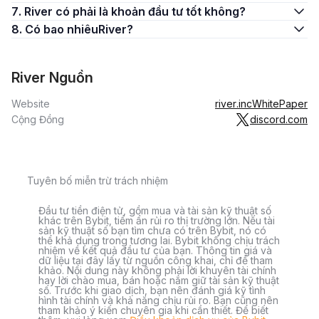
7. River có phải là khoản đầu tư tốt không?
8. Có bao nhiêuRiver?
River Nguồn
Website
river.inc
WhitePaper
Cộng Đồng
discord.com
Tuyên bố miễn trừ trách nhiệm
Đầu tư tiền điện tử, gồm mua và tài sản kỹ thuật số
khác trên Bybit, tiềm ẩn rủi ro thị trường lớn. Nếu tài
sản kỹ thuật số bạn tìm chưa có trên Bybit, nó có
thể khả dụng trong tương lai. Bybit không chịu trách
nhiệm về kết quả đầu tư của bạn. Thông tin giá và
dữ liệu tại đây lấy từ nguồn công khai, chỉ để tham
khảo. Nội dung này không phải lời khuyên tài chính
hay lời chào mua, bán hoặc nắm giữ tài sản kỹ thuật
số. Trước khi giao dịch, bạn nên đánh giá kỹ tình
hình tài chính và khả năng chịu rủi ro. Bạn cũng nên
tham khảo ý kiến chuyên gia khi cần thiết. Để biết