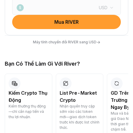
USD
$
Mua RIVER
→
Máy tính chuyển đổi RIVER sang USD
Bạn Có Thể Làm Gì Với River?
Kiếm Crypto Thụ
List Pre-Market
GD Trên 
Động
Crypto
Trường G
Kiếm thưởng thụ động
Nhận quyền truy cập
Ngay Byb
—chỉ cần nạp tiền và
sớm vào các token
Mua và bán c
thu lợi nhuận.
mới—giao dịch token
giá Giao Nga
trước khi được list chính
thời gian t
thức.
chậm trễ.