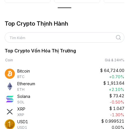
Top Crypto Thịnh Hành
Tìm Kiếm
Top Crypto Vốn Hóa Thị Trường
Coin
Giá & 24H%
$
64,724.00
Bitcoin
+0.70%
BTC
$
1,913.64
Ethereum
+2.10%
ETH
$
73.42
Solana
-0.50%
SOL
$
1.047
XRP
-1.30%
XRP
$
0.999521
USD1
0.00%
USD1