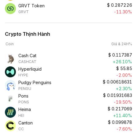
$
0.287226
GRVT Token
-11.30%
GRVT
Crypto Thịnh Hành
Coin
Giá & 24H%
$
0.117387
Cash Cat
+26.10%
CASHCAT
$
55.85
Hyperliquid
-2.00%
HYPE
$
0.00618631
Pudgy Penguins
+2.30%
PENGU
$
0.01931683
Pons
-19.50%
PONS
$
0.217069
Heima
+11.40%
HEI
$
0.099878
Canton
-7.60%
CC