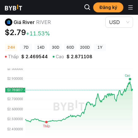
Đăng ký
Giá Tiền Điện Tử
Giá River RIVER
Giá River
RIVER
USD
$2.79
+11.53%
24H
7D
14D
30D
60D
200D
1Y
Thấp
$
2.469544
Cao
$
2.871108