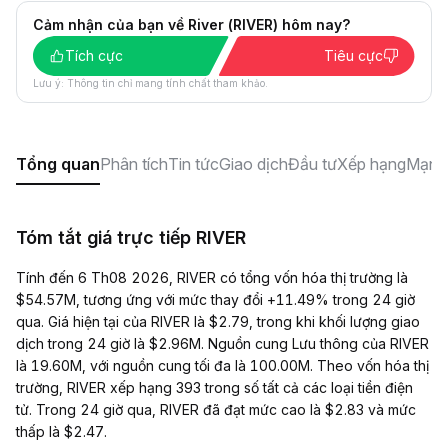
Cảm nhận của bạn về River (RIVER) hôm nay?
Tích cực
Tiêu cực
Lưu ý: Thông tin chỉ mang tính chất tham khảo.
Tổng quan
Phân tích
Tin tức
Giao dịch
Đầu tư
Xếp hạng
Mạng 
Tóm tắt giá trực tiếp RIVER
Tính đến 6 Th08 2026, RIVER có tổng vốn hóa thị trường là
$54.57M, tương ứng với mức thay đổi +11.49% trong 24 giờ
qua. Giá hiện tại của RIVER là $2.79, trong khi khối lượng giao
dịch trong 24 giờ là $2.96M. Nguồn cung Lưu thông của RIVER
là 19.60M, với nguồn cung tối đa là 100.00M. Theo vốn hóa thị
trường, RIVER xếp hạng 393 trong số tất cả các loại tiền điện
tử. Trong 24 giờ qua, RIVER đã đạt mức cao là $2.83 và mức
thấp là $2.47.