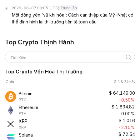
2026-08-07 00:05
(UTC)
Trung lập
Một đồng yên 'vũ khí hóa': Cách can thiệp của Mỹ-Nhật có
thể định hình lại thị trường tiền tệ toàn cầu
Top Crypto Thịnh Hành
Tìm Kiếm
Top Crypto Vốn Hóa Thị Trường
Coin
Giá & 24H%
$
64,149.00
Bitcoin
-0.50%
BTC
$
1,894.82
Ethereum
0.00%
ETH
$
1.016
XRP
-2.10%
XRP
$
72.54
Solana