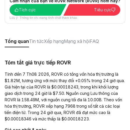
Cảm nhận của bạn về ROVR Network (ROVR) hôm nay?
Tích cực
Tiêu cực
Lưu ý: Thông tin chỉ mang tính chất tham khảo.
Tổng quan
Tin tức
Xếp hạng
Mạng xã hội
FAQ
Tóm tắt giá trực tiếp ROVR
Tính đến 7 Th08 2026, ROVR có tổng vốn hóa thị trường là
$1.82M, tương ứng với mức thay đổi +0.05% trong 24 giờ qua.
Giá hiện tại của ROVR là $0.00018243, trong khi khối lượng
giao dịch trong 24 giờ là $7.50. Nguồn cung Lưu thông của
ROVR là 158.49M, với nguồn cung tối đa là 10.00B. Theo vốn
hóa thị trường, ROVR xếp hạng 7968 trong số tất cả các loại
tiền điện tử. Trong 24 giờ qua, ROVR đã đạt mức cao là
$0.00018346 và mức thấp là $0.00018223.
Giá cao nhất & ngày