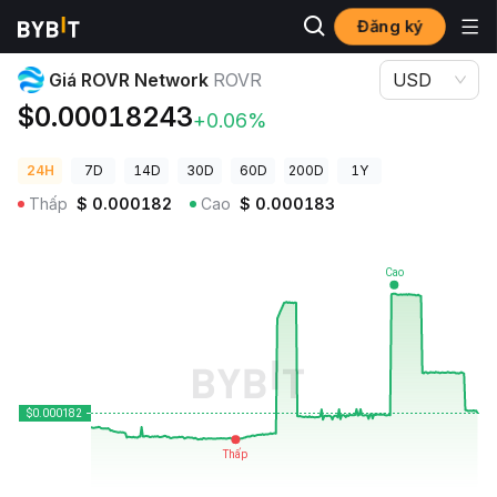
Đăng ký
Giá Tiền Điện Tử
Giá ROVR Network ROVR
Giá ROVR Network
ROVR
USD
$0.00018243
+0.06%
24H
7D
14D
30D
60D
200D
1Y
Thấp
$
0.000182
Cao
$
0.000183