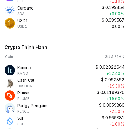
-1.10%
SOL
$
0.199854
Cardano
+6.90%
ADA
$
0.999587
USD1
0.00%
USD1
Crypto Thịnh Hành
Coin
Giá & 24H%
$
0.02022644
Kamino
+12.40%
KMNO
$
0.092892
Cash Cat
-19.30%
CASHCAT
$
0.01199376
Plume
+15.60%
PLUME
$
0.0059886
Pudgy Penguins
-2.50%
PENGU
$
0.669881
Sui
-1.60%
SUI