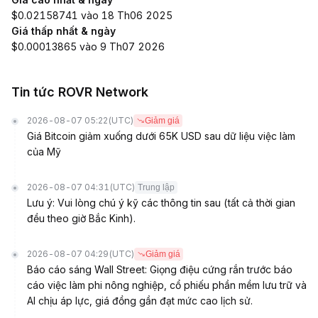
$0.02158741 vào 18 Th06 2025
Giá thấp nhất & ngày
$0.00013865 vào 9 Th07 2026
Tin tức ROVR Network
2026-08-07 05:22
(UTC)
Giảm giá
Giá Bitcoin giảm xuống dưới 65K USD sau dữ liệu việc làm
của Mỹ
2026-08-07 04:31
(UTC)
Trung lập
Lưu ý: Vui lòng chú ý kỹ các thông tin sau (tất cả thời gian
đều theo giờ Bắc Kinh).
2026-08-07 04:29
(UTC)
Giảm giá
Báo cáo sáng Wall Street: Giọng điệu cứng rắn trước báo
cáo việc làm phi nông nghiệp, cổ phiếu phần mềm lưu trữ và
AI chịu áp lực, giá đồng gần đạt mức cao lịch sử.