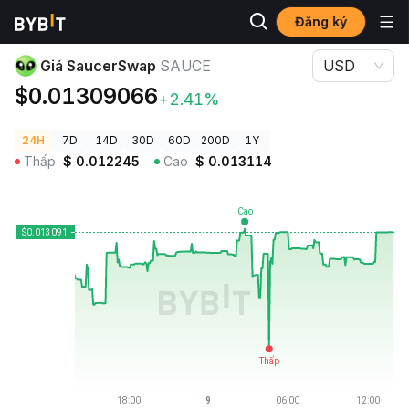
Đăng ký
Giá Tiền Điện Tử
Giá SaucerSwap SAUCE
Giá SaucerSwap
SAUCE
USD
$0.01309066
+2.41%
24H
7D
14D
30D
60D
200D
1Y
Thấp
$
0.012245
Cao
$
0.013114