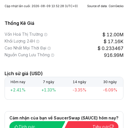
Cập nhật lần cuối: 2026-08-09 13:52:28
(UTC+0)
Source of data: CoinGecko
Thống Kê Giá
Vốn Hoá Thị Trường
12.00M
Khối Lượng 24H
17.16K
Cao Nhất Mọi Thời Đại
0.233467
Nguồn Cung Lưu Thông
916.99M
Lịch sử giá (USD)
Hôm nay
7 ngày
14 ngày
30 ngày
+2.41%
+1.33%
-3.35%
-6.09%
Cảm nhận của bạn về SaucerSwap (SAUCE) hôm nay?
Tích cực
Tiêu cực