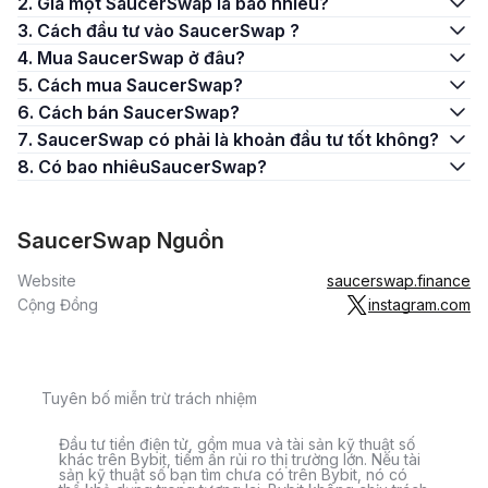
2. Giá một SaucerSwap là bao nhiêu?
3. Cách đầu tư vào SaucerSwap ?
4. Mua SaucerSwap ở đâu?
5. Cách mua SaucerSwap?
6. Cách bán SaucerSwap?
7. SaucerSwap có phải là khoản đầu tư tốt không?
8. Có bao nhiêuSaucerSwap?
SaucerSwap Nguồn
Website
saucerswap.finance
Cộng Đồng
instagram.com
Tuyên bố miễn trừ trách nhiệm
Đầu tư tiền điện tử, gồm mua và tài sản kỹ thuật số
khác trên Bybit, tiềm ẩn rủi ro thị trường lớn. Nếu tài
sản kỹ thuật số bạn tìm chưa có trên Bybit, nó có