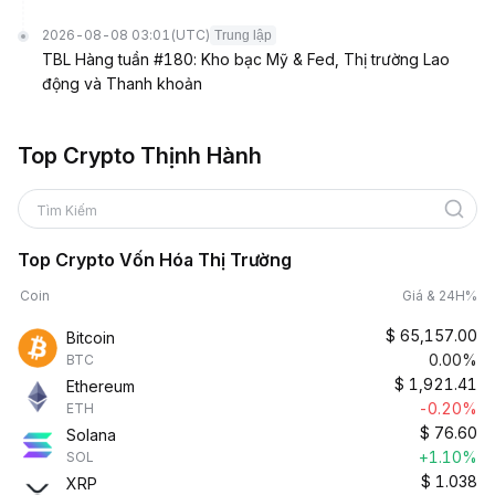
2026-08-08 03:01
(UTC)
Trung lập
TBL Hàng tuần #180: Kho bạc Mỹ & Fed, Thị trường Lao
động và Thanh khoản
Top Crypto Thịnh Hành
Tìm Kiếm
Top Crypto Vốn Hóa Thị Trường
Coin
Giá & 24H%
$
65,157.00
Bitcoin
0.00%
BTC
$
1,921.41
Ethereum
-0.20%
ETH
$
76.60
Solana
+1.10%
SOL
$
1.038
XRP