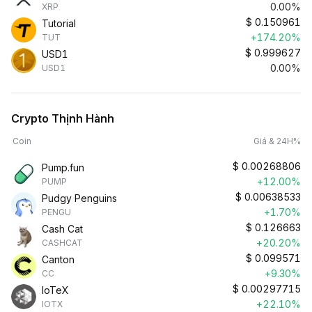
0.00%
XRP
$
0.150961
Tutorial
+174.20%
TUT
$
0.999627
USD1
0.00%
USD1
Crypto Thịnh Hành
Coin
Giá & 24H%
$
0.00268806
Pump.fun
+12.00%
PUMP
$
0.00638533
Pudgy Penguins
+1.70%
PENGU
$
0.126663
Cash Cat
+20.20%
CASHCAT
$
0.099571
Canton
+9.30%
CC
$
0.00297715
IoTeX
+22.10%
IOTX