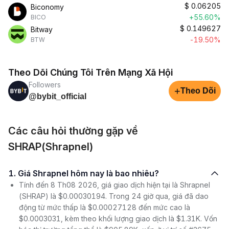
$
0.06205
Biconomy
+55.60%
BICO
$
0.149627
Bitway
-19.50%
BTW
Theo Dõi Chúng Tôi Trên Mạng Xã Hội
Followers
+
Theo Dõi
@bybit_official
Các câu hỏi thường gặp về
SHRAP(Shrapnel)
1. Giá Shrapnel hôm nay là bao nhiêu?
Tính đến 8 Th08 2026, giá giao dịch hiện tại là Shrapnel
(SHRAP) là $0.00030194. Trong 24 giờ qua, giá đã dao
động từ mức thấp là $0.00027128 đến mức cao là
$0.0003031, kèm theo khối lượng giao dịch là $1.31K. Vốn