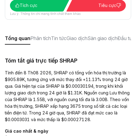
Tích cực
Tiêu cực
Lưu ý: Thông tin chỉ mang tính chất tham khảo.
Tổng quan
Phân tích
Tin tức
Giao dịch
Sàn giao dịch
Đầu tư
X
Tóm tắt giá trực tiếp SHRAP
Tính đến 8 Th08 2026, SHRAP có tổng vốn hóa thị trường là
$905.89K, tương ứng với mức thay đổi +11.13% trong 24 giờ
qua. Giá hiện tại của SHRAP là $0.00030194, trong khi khối
lượng giao dịch trong 24 giờ là $1.31K. Nguồn cung Lưu thông
của SHRAP là 1.55B, với nguồn cung tối đa là 3.00B. Theo vốn
hóa thị trường, SHRAP xếp hạng 3675 trong số tất cả các loại
tiền điện tử. Trong 24 giờ qua, SHRAP đã đạt mức cao là
$0.0003031 và mức thấp là $0.00027128.
Giá cao nhất & ngày