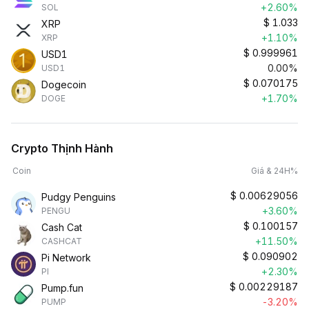
+2.60%
SOL
$
1.033
XRP
+1.10%
XRP
$
0.999961
USD1
0.00%
USD1
$
0.070175
Dogecoin
+1.70%
DOGE
Crypto Thịnh Hành
Coin
Giá & 24H%
$
0.00629056
Pudgy Penguins
+3.60%
PENGU
$
0.100157
Cash Cat
+11.50%
CASHCAT
$
0.090902
Pi Network
+2.30%
PI
$
0.00229187
Pump.fun
-3.20%
PUMP