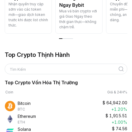
Nhận quyền truy cập
Chuyển đổi c
Ngay Bybit
sớm vào các token
miễn phí—n
Mua và bán crypto với
mới—giao dịch token
chóng, an to
giá Giao Ngay theo
trước khi được list chính
dàng.
thời gian thực—không
thức.
chậm trễ.
Top Crypto Thịnh Hành
Tìm Kiếm
Top Crypto Vốn Hóa Thị Trường
Coin
Giá & 24H%
$
64,942.00
Bitcoin
+1.20%
BTC
$
1,915.51
Ethereum
+1.00%
ETH
$
74.56
Solana