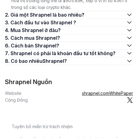
hóa thị trường tổng thể là $905.89K, xếp ở vị trí số #3675
trong số các loại crypto khác.
2. Giá một Shrapnel là bao nhiêu?
3. Cách đầu tư vào Shrapnel ?
4. Mua Shrapnel ở đâu?
5. Cách mua Shrapnel?
6. Cách bán Shrapnel?
7. Shrapnel có phải là khoản đầu tư tốt không?
8. Có bao nhiêuShrapnel?
Shrapnel Nguồn
Website
shrapnel.com
WhitePaper
Cộng Đồng
Tuyên bố miễn trừ trách nhiệm