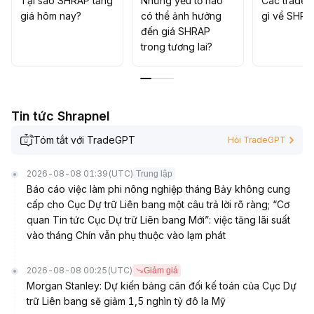
Tại sao SHRAP tăng
Những yếu tố nào
Các trader
nhà đầu tư thận trọng tối đa, kiểm soát nghiêm ngặt mức
giá hôm nay?
có thể ảnh hưởng
gì về SHRA
độ tiếp xúc và chủ động phòng tránh rủi ro liên quan
đến giá SHRAP
đến việc hủy niêm yết
.
trong tương lai?
Tin tức Shrapnel
Tóm tắt với TradeGPT
Hỏi TradeGPT
2026-08-08 01:39
(UTC)
Trung lập
Báo cáo việc làm phi nông nghiệp tháng Bảy không cung
cấp cho Cục Dự trữ Liên bang một câu trả lời rõ ràng; “Cơ
quan Tin tức Cục Dự trữ Liên bang Mới”: việc tăng lãi suất
vào tháng Chín vẫn phụ thuộc vào lạm phát
2026-08-08 00:25
(UTC)
Giảm giá
Morgan Stanley: Dự kiến bảng cân đối kế toán của Cục Dự
trữ Liên bang sẽ giảm 1,5 nghìn tỷ đô la Mỹ