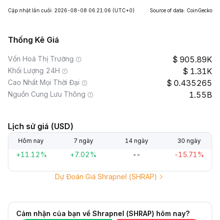
Cập nhật lần cuối: 2026-08-08 06:21:06
(UTC+0)
Source of data: CoinGecko
Thống Kê Giá
Vốn Hoá Thị Trường
905.89K
Khối Lượng 24H
1.31K
Cao Nhất Mọi Thời Đại
0.435265
Nguồn Cung Lưu Thông
1.55B
Lịch sử giá (USD)
Hôm nay
7 ngày
14 ngày
30 ngày
+11.12%
+7.02%
--
-15.71%
Dự Đoán Giá Shrapnel (SHRAP)
Cảm nhận của bạn về Shrapnel (SHRAP) hôm nay?