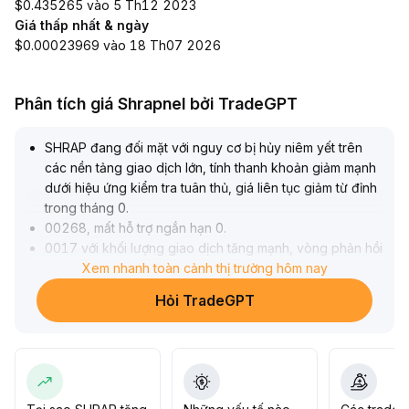
$0.435265 vào 5 Th12 2023
Giá thấp nhất & ngày
$0.00023969 vào 18 Th07 2026
Phân tích giá Shrapnel bởi TradeGPT
SHRAP đang đối mặt với nguy cơ bị hủy niêm yết trên
các nền tảng giao dịch lớn, tính thanh khoản giảm mạnh
dưới hiệu ứng kiểm tra tuân thủ, giá liên tục giảm từ đỉnh
trong tháng 0
.
00268, mất hỗ trợ ngắn hạn 0
.
0017 với khối lượng giao dịch tăng mạnh, vòng phản hồi
tiêu cực trên thị trường đã xuất hiện
Xem nhanh toàn cảnh thị trường hôm nay
.
Dự kiến sau khi hủy niêm yết hoàn toàn, giá có thể dao
Hỏi TradeGPT
động yếu trong vùng 0
.
0010–0
.
0012; nếu giảm xuống dưới 0
.
0010 sẽ kích hoạt một đợt rủi ro giảm mới
.
Đánh giá tổng thể, tính thanh khoản lâu dài và kỳ vọng
giá trị của SHRAP đều chịu áp lực rõ rệt, khuyến nghị