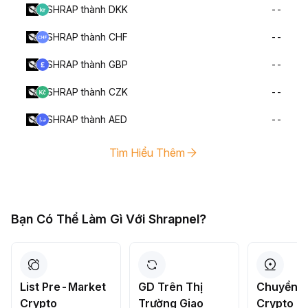
SHRAP thành DKK
--
SHRAP thành CHF
--
SHRAP thành GBP
--
SHRAP thành CZK
--
SHRAP thành AED
--
Tìm Hiểu Thêm
Bạn Có Thể Làm Gì Với Shrapnel?
List Pre-Market
GD Trên Thị
Chuyển Đ
Crypto
Trường Giao
Crypto C