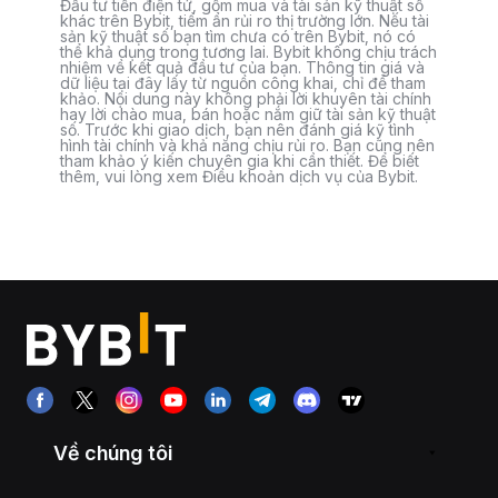
Đầu tư tiền điện tử, gồm mua và tài sản kỹ thuật số
khác trên Bybit, tiềm ẩn rủi ro thị trường lớn. Nếu tài
sản kỹ thuật số bạn tìm chưa có trên Bybit, nó có
thể khả dụng trong tương lai. Bybit không chịu trách
nhiệm về kết quả đầu tư của bạn. Thông tin giá và
dữ liệu tại đây lấy từ nguồn công khai, chỉ để tham
khảo. Nội dung này không phải lời khuyên tài chính
hay lời chào mua, bán hoặc nắm giữ tài sản kỹ thuật
số. Trước khi giao dịch, bạn nên đánh giá kỹ tình
hình tài chính và khả năng chịu rủi ro. Bạn cũng nên
tham khảo ý kiến chuyên gia khi cần thiết. Để biết
thêm, vui lòng xem Điều khoản dịch vụ của Bybit.
Về chúng tôi