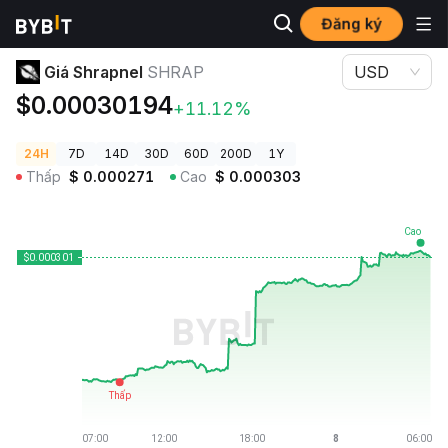
Đăng ký
Giá Tiền Điện Tử
Giá Shrapnel SHRAP
Giá Shrapnel
SHRAP
USD
$0.00030194
+11.12%
24H
7D
14D
30D
60D
200D
1Y
Thấp
$
0.000271
Cao
$
0.000303