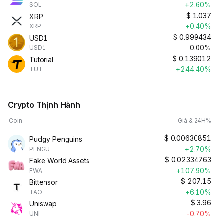
+2.60%
SOL
$
1.037
XRP
+0.40%
XRP
$
0.999434
USD1
0.00%
USD1
$
0.139012
Tutorial
+244.40%
TUT
Crypto Thịnh Hành
Coin
Giá & 24H%
$
0.00630851
Pudgy Penguins
+2.70%
PENGU
$
0.02334763
Fake World Assets
+107.90%
FWA
$
207.15
Bittensor
+6.10%
TAO
$
3.96
Uniswap
-0.70%
UNI