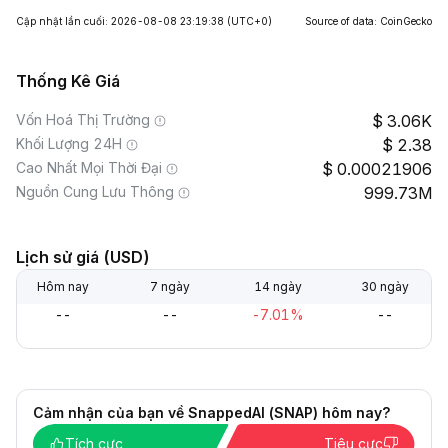
Cập nhật lần cuối: 2026-08-08 23:19:38
(UTC+0)
Source of data: CoinGecko
Thống Kê Giá
Vốn Hoá Thị Trường
3.06K
Khối Lượng 24H
2.38
Cao Nhất Mọi Thời Đại
0.00021906
Nguồn Cung Lưu Thông
999.73M
Lịch sử giá (USD)
Hôm nay
7 ngày
14 ngày
30 ngày
--
--
-7.01%
--
Cảm nhận của bạn về SnappedAI (SNAP) hôm nay?
Tích cực
Tiêu cực