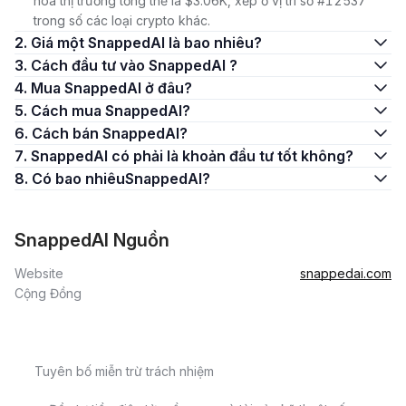
hóa thị trường tổng thể là $3.06K, xếp ở vị trí số #12537
trong số các loại crypto khác.
2. Giá một SnappedAI là bao nhiêu?
3. Cách đầu tư vào SnappedAI ?
4. Mua SnappedAI ở đâu?
5. Cách mua SnappedAI?
6. Cách bán SnappedAI?
7. SnappedAI có phải là khoản đầu tư tốt không?
8. Có bao nhiêuSnappedAI?
SnappedAI Nguồn
Website
snappedai.com
Cộng Đồng
Tuyên bố miễn trừ trách nhiệm