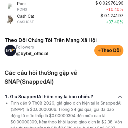
$
0.02976196
Pons
-10.40%
PONS
$
0.124197
Cash Cat
+37.40%
CASHCAT
Theo Dõi Chúng Tôi Trên Mạng Xã Hội
Followers
+
Theo Dõi
@bybit_official
Các câu hỏi thường gặp về
SNAP(SnappedAI)
1. Giá SnappedAI hôm nay là bao nhiêu?
Tính đến 9 Th08 2026, giá giao dịch hiện tại là SnappedAI
(SNAP) là $0.00000306. Trong 24 giờ qua, giá đã dao
động từ mức thấp là $0.00000304 đến mức cao là
$0.00000309, kèm theo khối lượng giao dịch là $2.38. Vốn