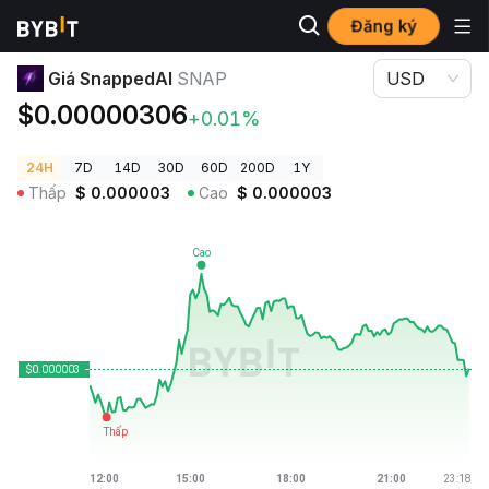
Đăng ký
Giá Tiền Điện Tử
Giá SnappedAI SNAP
Giá SnappedAI
SNAP
USD
$0.00000306
+0.01%
24H
7D
14D
30D
60D
200D
1Y
Thấp
$
0.000003
Cao
$
0.000003