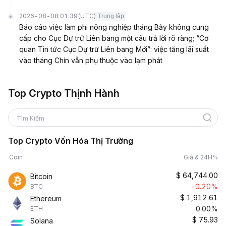
2026-08-08 01:39
(UTC)
Trung lập
Báo cáo việc làm phi nông nghiệp tháng Bảy không cung
cấp cho Cục Dự trữ Liên bang một câu trả lời rõ ràng; “Cơ
quan Tin tức Cục Dự trữ Liên bang Mới”: việc tăng lãi suất
vào tháng Chín vẫn phụ thuộc vào lạm phát
Top Crypto Thịnh Hành
Tìm Kiếm
Top Crypto Vốn Hóa Thị Trường
Coin
Giá & 24H%
$
64,744.00
Bitcoin
-0.20%
BTC
$
1,912.61
Ethereum
0.00%
ETH
$
75.93
Solana