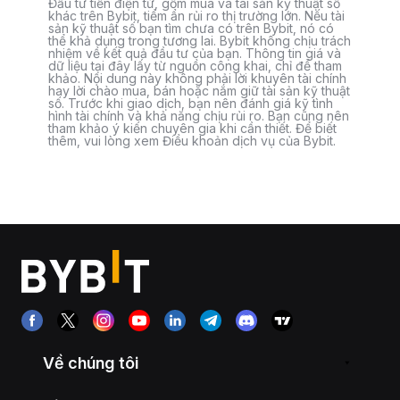
Đầu tư tiền điện tử, gồm mua và tài sản kỹ thuật số
khác trên Bybit, tiềm ẩn rủi ro thị trường lớn. Nếu tài
sản kỹ thuật số bạn tìm chưa có trên Bybit, nó có
thể khả dụng trong tương lai. Bybit không chịu trách
nhiệm về kết quả đầu tư của bạn. Thông tin giá và
dữ liệu tại đây lấy từ nguồn công khai, chỉ để tham
khảo. Nội dung này không phải lời khuyên tài chính
hay lời chào mua, bán hoặc nắm giữ tài sản kỹ thuật
số. Trước khi giao dịch, bạn nên đánh giá kỹ tình
hình tài chính và khả năng chịu rủi ro. Bạn cũng nên
tham khảo ý kiến chuyên gia khi cần thiết. Để biết
thêm, vui lòng xem Điều khoản dịch vụ của Bybit.
Về chúng tôi