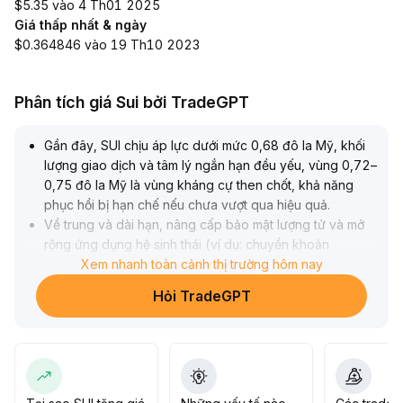
$5.35 vào 4 Th01 2025
Giá thấp nhất & ngày
$0.364846 vào 19 Th10 2023
Phân tích giá Sui bởi TradeGPT
Gần đây, SUI chịu áp lực dưới mức 0,68 đô la Mỹ, khối
lượng giao dịch và tâm lý ngắn hạn đều yếu, vùng 0,72–
0,75 đô la Mỹ là vùng kháng cự then chốt, khả năng
phục hồi bị hạn chế nếu chưa vượt qua hiệu quả
.
Về trung và dài hạn, nâng cấp bảo mật lượng tử và mở
rộng ứng dụng hệ sinh thái (ví dụ: chuyển khoản
Stablecoin miễn Gas, thế chấp DeFi đa chuỗi) giúp củng
Xem nhanh toàn cảnh thị trường hôm nay
cố lợi thế cạnh tranh của mạng lưới, nâng cao niềm tin
Hỏi TradeGPT
của tổ chức tham gia
.
Tuy nhiên, việc mất nhân sự kỹ thuật cốt lõi đã gây ra sự
bất định giai đoạn, cần chú ý tiến triển về cơ chế quản trị
và bổ sung đội ngũ công nghệ
.
Khuyến nghị nhà đầu tư ngắn hạn mua thấp bán cao,
kiểm soát vị thế nghiêm ngặt; với nhà đầu tư trung-dài