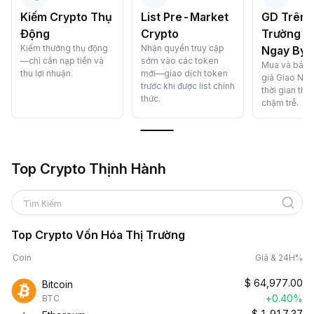
Kiếm Crypto Thụ
List Pre-Market
GD Trên 
Động
Crypto
Trường G
Kiếm thưởng thụ động
Nhận quyền truy cập
Ngay Byb
—chỉ cần nạp tiền và
sớm vào các token
Mua và bán c
thu lợi nhuận.
mới—giao dịch token
giá Giao Nga
trước khi được list chính
thời gian t
thức.
chậm trễ.
Top Crypto Thịnh Hành
Tìm Kiếm
Top Crypto Vốn Hóa Thị Trường
Coin
Giá & 24H%
$
64,977.00
Bitcoin
+0.40%
BTC
$
1,917.37