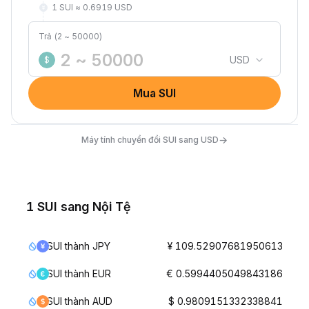
1 SUI ≈ 0.6919 USD
Trả (2 ~ 50000)
USD
$
Mua SUI
→
Máy tính chuyển đổi SUI sang USD
1 SUI sang Nội Tệ
SUI thành JPY
¥ 109.52907681950613
SUI thành EUR
€ 0.5994405049843186
SUI thành AUD
$ 0.9809151332338841