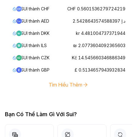
SUI thành CHF
CHF 0.5601536279724219
SUI thành AED
د.إ 2.5428643574588397
SUI thành DKK
kr 4.481004737371944
SUI thành ILS
₪ 2.0773604092365603
SUI thành CZK
Kč 14.545660346886349
SUI thành GBP
£ 0.5134657943932834
Tìm Hiểu Thêm
Bạn Có Thể Làm Gì Với Sui?