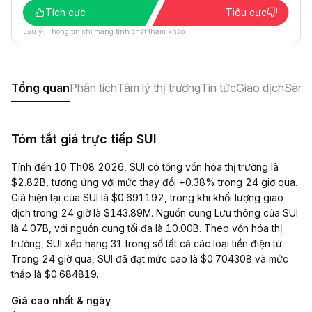
Tích cực
Tiêu cực
Lưu ý: Thông tin chỉ mang tính chất tham khảo.
Tổng quan
Phân tích
Tâm lý thị trường
Tin tức
Giao dịch
Sàn g
Tóm tắt giá trực tiếp SUI
Tính đến 10 Th08 2026, SUI có tổng vốn hóa thị trường là
$2.82B, tương ứng với mức thay đổi +0.38% trong 24 giờ qua.
Giá hiện tại của SUI là $0.691192, trong khi khối lượng giao
dịch trong 24 giờ là $143.89M. Nguồn cung Lưu thông của SUI
là 4.07B, với nguồn cung tối đa là 10.00B. Theo vốn hóa thị
trường, SUI xếp hạng 31 trong số tất cả các loại tiền điện tử.
Trong 24 giờ qua, SUI đã đạt mức cao là $0.704308 và mức
thấp là $0.684819.
Giá cao nhất & ngày