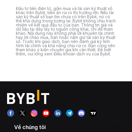
Đầu tư tiền điện tử, gồm mua và tài sản kỹ thuật số
khác trên Bybit, tiềm ẩn rủi ro thị trường lớn. Nếu tài
sản kỹ thuật số bạn tìm chưa có trên Bybit, nó có
thể khả dụng trong tương lai. Bybit không chịu trách
nhiệm về kết quả đầu tư của bạn. Thông tin giá và
dữ liệu tại đây lấy từ nguồn công khai, chỉ để tham
khảo. Nội dung này không phải lời khuyên tài chính
hay lời chào mua, bán hoặc nắm giữ tài sản kỹ thuật
số. Trước khi giao dịch, bạn nên đánh giá kỹ tình
hình tài chính và khả năng chịu rủi ro. Bạn cũng nên
tham khảo ý kiến chuyên gia khi cần thiết. Để biết
thêm, vui lòng xem Điều khoản dịch vụ của Bybit.
Về chúng tôi