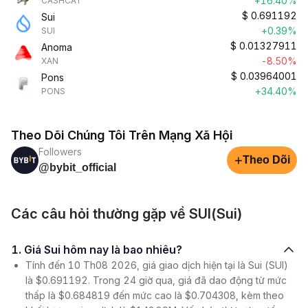
+16.40%
CASHCAT
$
0.691192
Sui
+0.39%
SUI
$
0.01327911
Anoma
-8.50%
XAN
$
0.03964001
Pons
+34.40%
PONS
Theo Dõi Chúng Tôi Trên Mạng Xã Hội
Followers
+
Theo Dõi
@bybit_official
Các câu hỏi thường gặp về SUI(Sui)
1. Giá Sui hôm nay là bao nhiêu?
Tính đến 10 Th08 2026, giá giao dịch hiện tại là Sui (SUI)
là $0.691192. Trong 24 giờ qua, giá đã dao động từ mức
thấp là $0.684819 đến mức cao là $0.704308, kèm theo