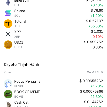
Ethereum
+0.40%
ETH
$
76.60
Solana
+1.20%
SOL
$
0.22197
Tutorial
+55.50%
TUT
$
1.031
XRP
-0.10%
XRP
$
0.999752
USD1
0.00%
USD1
Crypto Thịnh Hành
Coin
Giá & 24H%
$
0.00655282
Pudgy Penguins
+4.70%
PENGU
$
0.00075866
BOOK OF MEME
+21.80%
BOME
$
0.144762
Cash Cat