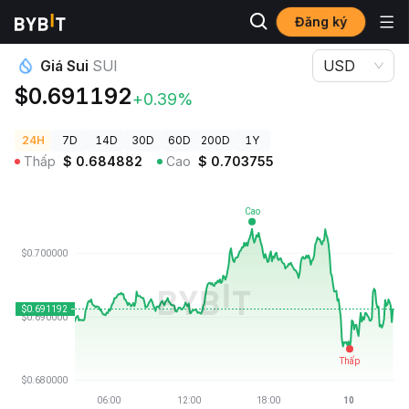
Đăng ký
Giá Tiền Điện Tử
Giá Sui SUI
Giá Sui
SUI
USD
$0.691192
+0.39%
24H
7D
14D
30D
60D
200D
1Y
Thấp
$
0.684882
Cao
$
0.703755