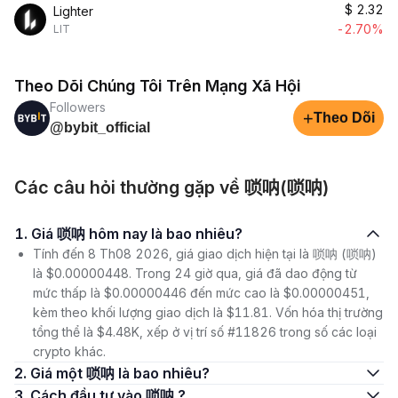
$
2.32
Lighter
-2.70%
LIT
Theo Dõi Chúng Tôi Trên Mạng Xã Hội
Followers
+
Theo Dõi
@bybit_official
Các câu hỏi thường gặp về 唢呐(唢呐)
1. Giá 唢呐 hôm nay là bao nhiêu?
Tính đến 8 Th08 2026, giá giao dịch hiện tại là 唢呐 (唢呐)
là $0.00000448. Trong 24 giờ qua, giá đã dao động từ
mức thấp là $0.00000446 đến mức cao là $0.00000451,
kèm theo khối lượng giao dịch là $11.81. Vốn hóa thị trường
tổng thể là $4.48K, xếp ở vị trí số #11826 trong số các loại
crypto khác.
2. Giá một 唢呐 là bao nhiêu?
3. Cách đầu tư vào 唢呐 ?