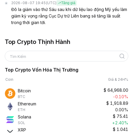
2026-08-07 19:45
(UTC)
Tăng giá
Đô la giảm vào thứ Sáu sau khi dữ liệu lao động Mỹ yếu làm
giảm kỳ vọng rằng Cục Dự trữ Liên bang sẽ tăng lãi suất
trong thời gian tới.
Top Crypto Thịnh Hành
Tìm Kiếm
Top Crypto Vốn Hóa Thị Trường
Coin
Giá & 24H%
$
64,968.00
Bitcoin
-0.10%
BTC
$
1,918.89
Ethereum
0.00%
ETH
$
75.41
Solana
+2.40%
SOL
$
1.041
XRP