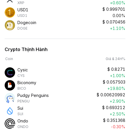
+0.60%
XRP
$
0.999701
USD1
0.00%
USD1
$
0.070456
Dogecoin
+1.10%
DOGE
Crypto Thịnh Hành
Coin
Giá & 24H%
$
0.8271
Cysic
+1.00%
CYS
$
0.057503
Biconomy
+19.80%
BICO
$
0.00620992
Pudgy Penguins
+2.90%
PENGU
$
0.693212
Sui
+2.50%
SUI
$
0.351368
Ondo
-0.30%
ONDO