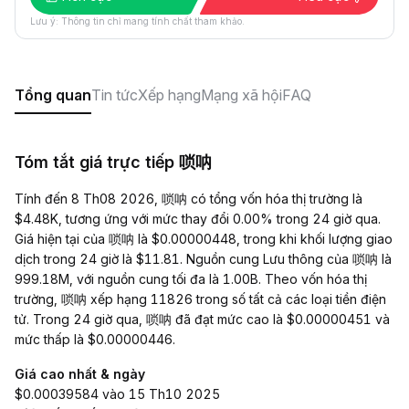
Lưu ý: Thông tin chỉ mang tính chất tham khảo.
Tổng quan
Tin tức
Xếp hạng
Mạng xã hội
FAQ
Tóm tắt giá trực tiếp 唢呐
Tính đến 8 Th08 2026, 唢呐 có tổng vốn hóa thị trường là
$4.48K, tương ứng với mức thay đổi 0.00% trong 24 giờ qua.
Giá hiện tại của 唢呐 là $0.00000448, trong khi khối lượng giao
dịch trong 24 giờ là $11.81. Nguồn cung Lưu thông của 唢呐 là
999.18M, với nguồn cung tối đa là 1.00B. Theo vốn hóa thị
trường, 唢呐 xếp hạng 11826 trong số tất cả các loại tiền điện
tử. Trong 24 giờ qua, 唢呐 đã đạt mức cao là $0.00000451 và
mức thấp là $0.00000446.
Giá cao nhất & ngày
$0.00039584 vào 15 Th10 2025