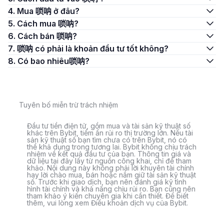
4. Mua 唢呐 ở đâu?
5. Cách mua 唢呐?
6. Cách bán 唢呐?
7. 唢呐 có phải là khoản đầu tư tốt không?
8. Có bao nhiêu唢呐?
Tuyên bố miễn trừ trách nhiệm
Đầu tư tiền điện tử, gồm mua và tài sản kỹ thuật số
khác trên Bybit, tiềm ẩn rủi ro thị trường lớn. Nếu tài
sản kỹ thuật số bạn tìm chưa có trên Bybit, nó có
thể khả dụng trong tương lai. Bybit không chịu trách
nhiệm về kết quả đầu tư của bạn. Thông tin giá và
dữ liệu tại đây lấy từ nguồn công khai, chỉ để tham
khảo. Nội dung này không phải lời khuyên tài chính
hay lời chào mua, bán hoặc nắm giữ tài sản kỹ thuật
số. Trước khi giao dịch, bạn nên đánh giá kỹ tình
hình tài chính và khả năng chịu rủi ro. Bạn cũng nên
tham khảo ý kiến chuyên gia khi cần thiết. Để biết
thêm, vui lòng xem Điều khoản dịch vụ của Bybit.