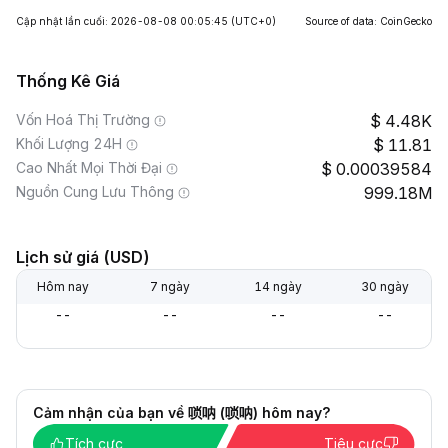
Cập nhật lần cuối: 2026-08-08 00:05:45
(UTC+0)
Source of data: CoinGecko
Thống Kê Giá
Vốn Hoá Thị Trường
4.48K
Khối Lượng 24H
11.81
Cao Nhất Mọi Thời Đại
0.00039584
Nguồn Cung Lưu Thông
999.18M
Lịch sử giá (USD)
Hôm nay
7 ngày
14 ngày
30 ngày
--
--
--
--
Cảm nhận của bạn về 唢呐 (唢呐) hôm nay?
Tích cực
Tiêu cực