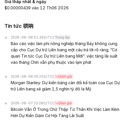
Giá thấp nhất & ngày
$0.00000439 vào 12 Th06 2026
Tin tức 唢呐
2026-08-08 01:39
(UTC)
Trung lập
Báo cáo việc làm phi nông nghiệp tháng Bảy không cung
cấp cho Cục Dự trữ Liên bang một câu trả lời rõ ràng; “Cơ
quan Tin tức Cục Dự trữ Liên bang Mới”: việc tăng lãi suất
vào tháng Chín vẫn phụ thuộc vào lạm phát
2026-08-08 00:25
(UTC)
Giảm giá
Morgan Stanley: Dự kiến bảng cân đối kế toán của Cục Dự
trữ Liên bang sẽ giảm 1,5 nghìn tỷ đô la Mỹ
2026-08-07 23:28
(UTC)
Giảm giá
Bitcoin Vẫn Ở Trong Chữ Thập Tử Thần Khi Việc Làm Kém
Hơn Dự Kiến Giảm Cơ Hội Tăng Lãi Suất