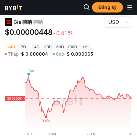
Đăng ký
Giá Tiền Điện Tử
Giá 唢呐 唢呐
Giá 唢呐
唢呐
USD
$0.00000448
-0.41%
24H
7D
14D
30D
60D
200D
1Y
Thấp
$
0.000004
Cao
$
0.000005