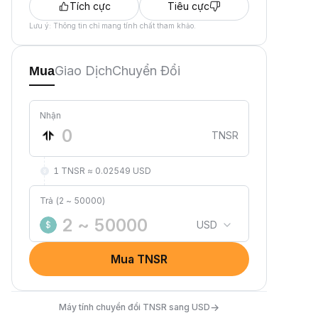
Tích cực
Tiêu cực
Lưu ý: Thông tin chỉ mang tính chất tham khảo.
Giao Dịch
Chuyển Đổi
Mua
Nhận
TNSR
1 TNSR ≈ 0.02549 USD
Trả (2 ~ 50000)
USD
$
Mua TNSR
→
Máy tính chuyển đổi TNSR sang USD