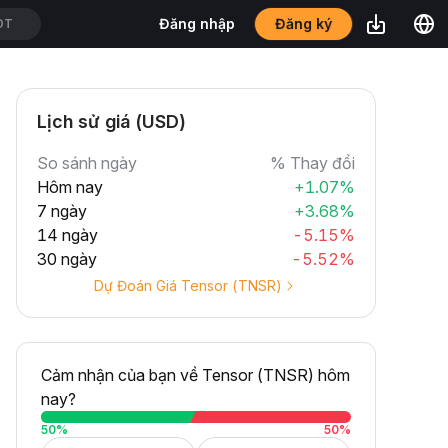
Đăng ký
Đăng nhập
DT
Lịch sử giá (USD)
So sánh ngày
% Thay đổi
Hôm nay
+1.07%
7 ngày
+3.68%
14 ngày
-5.15%
30 ngày
-5.52%
Dự Đoán Giá Tensor (TNSR)
Cảm nhận của bạn về Tensor (TNSR) hôm
nay?
50
%
50
%