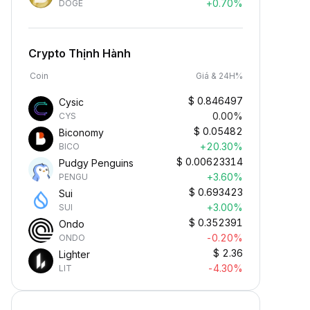
+0.70%
DOGE
Crypto Thịnh Hành
Coin
Giá & 24H%
$
0.846497
Cysic
0.00%
CYS
$
0.05482
Biconomy
+20.30%
BICO
$
0.00623314
Pudgy Penguins
+3.60%
PENGU
$
0.693423
Sui
+3.00%
SUI
$
0.352391
Ondo
-0.20%
ONDO
$
2.36
Lighter
-4.30%
LIT