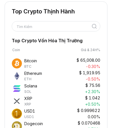
Top Crypto Thịnh Hành
Tìm Kiếm
Top Crypto Vốn Hóa Thị Trường
Coin
Giá & 24H%
$
65,008.00
Bitcoin
-0.30%
BTC
$
1,919.95
Ethereum
-0.50%
ETH
$
75.56
Solana
+2.30%
SOL
$
1.042
XRP
+0.50%
XRP
$
0.999622
USD1
0.00%
USD1
$
0.070468
Dogecoin