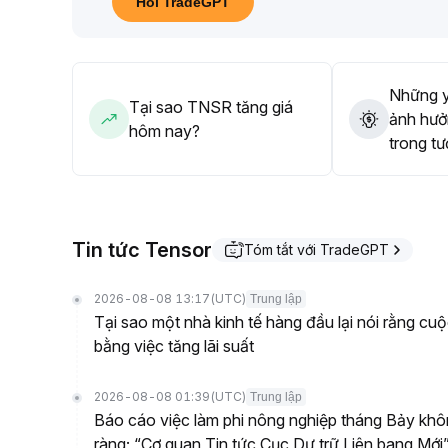
Hỏi TradeGPT
Nếu phá vỡ kháng cự có thể tăng tỷ trọng, trung-dài
án làm tiêu chí phân bổ
.
Những y
Tại sao TNSR tăng giá
ảnh hưở
hôm nay?
trong tư
Tin tức Tensor
Tóm tắt với TradeGPT
2026-08-08 13:17
(UTC)
Trung lập
Tại sao một nhà kinh tế hàng đầu lại nói rằng cu
bằng việc tăng lãi suất
2026-08-08 01:39
(UTC)
Trung lập
Báo cáo việc làm phi nông nghiệp tháng Bảy khôn
ràng; “Cơ quan Tin tức Cục Dự trữ Liên bang Mới”