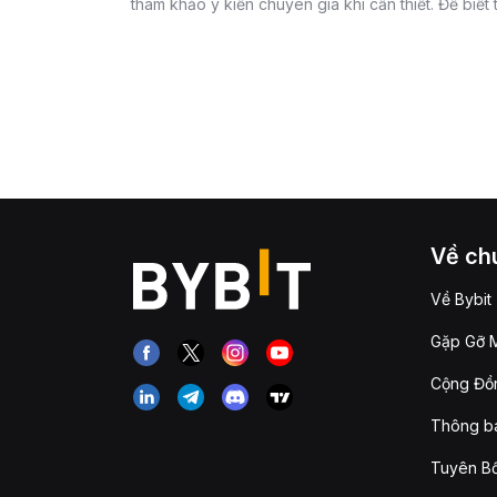
tham khảo ý kiến chuyên gia khi cần thiết. Để biết
Về chú
Về Bybit
Gặp Gỡ M
Cộng Đồn
Thông b
Tuyên Bố