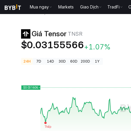
Mua ngay
Markets
Giao Dịch
TradFi
C
Giá Tiền Điện Tử
Giá Tensor TNSR
Giá Tensor
TNSR
$0.03155566
+1.07%
24H
7D
14D
30D
60D
200D
1Y