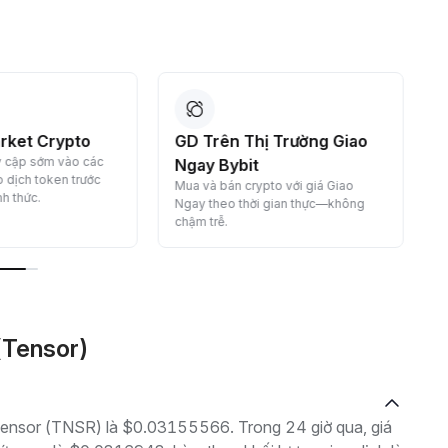
rket Crypto
GD Trên Thị Trường Giao
y cập sớm vào các
Ngay Bybit
 dịch token trước
Mua và bán crypto với giá Giao
C
nh thức.
Ngay theo thời gian thực—không
c
chậm trễ.
(Tensor)
à Tensor (TNSR) là $0.03155566. Trong 24 giờ qua, giá