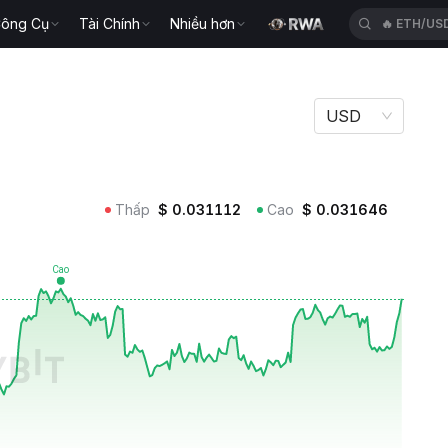
ông Cụ
Tài Chính
Nhiều hơn
🔥
ETH/US
USD
Thấp
$
0.031112
Cao
$
0.031646