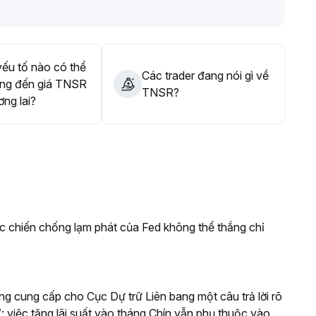
 hạn vẫn lấy yếu tố cải thiện thanh khoản và tiến triển dự
ếu tố nào có thể
Các trader đang nói gì về
ng đến giá TNSR
TNSR?
ơng lai?
ộc chiến chống lạm phát của Fed không thể thắng chỉ
g cung cấp cho Cục Dự trữ Liên bang một câu trả lời rõ
: việc tăng lãi suất vào tháng Chín vẫn phụ thuộc vào