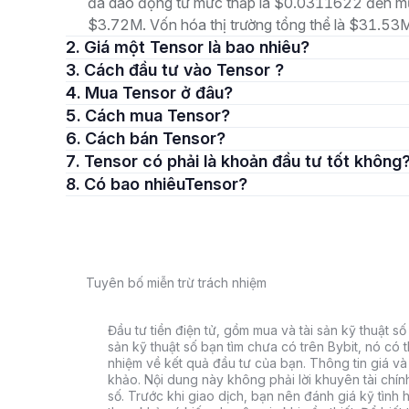
đã dao động từ mức thấp là $0.0311622 đến mức
$3.72M. Vốn hóa thị trường tổng thể là $31.53M, 
2. Giá một Tensor là bao nhiêu?
3. Cách đầu tư vào Tensor ?
4. Mua Tensor ở đâu?
5. Cách mua Tensor?
6. Cách bán Tensor?
7. Tensor có phải là khoản đầu tư tốt không
8. Có bao nhiêuTensor?
Tuyên bố miễn trừ trách nhiệm
Đầu tư tiền điện tử, gồm mua và tài sản kỹ thuật số k
sản kỹ thuật số bạn tìm chưa có trên Bybit, nó có 
nhiệm về kết quả đầu tư của bạn. Thông tin giá và 
khảo. Nội dung này không phải lời khuyên tài chín
số. Trước khi giao dịch, bạn nên đánh giá kỹ tình h