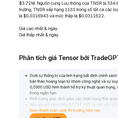
$3.72M. Nguồn cung Lưu thông của TNSR là 334.61M
trường, TNSR xếp hạng 1131 trong số tất cả các loạ
là $0.0316943 và mức thấp là $0.0311622.
Giá cao nhất & ngày
Giá thấp nhất & ngày
Phân tích giá Tensor bởi TradeGP
Dưới sự thống trị của tình trạng bất định chính sá
bán tháo hoảng loạn từ nhóm công nghệ và sự suy 
0,0300 USD hình thành hỗ trợ kỹ thuật quan trọng
trong ngắn hạn
.
Khối lượng giao dịch giảm xác nhận trạng thái qua
Nếu giá giữ vững trên 0,0297 USD và các yếu tố bất
Xem nhanh toàn cảnh thị trường hôm nay
và nối lại đà tăng là có thể
.
Khuyến nghị nên chờ tín hiệu chính sách rõ ràng, c