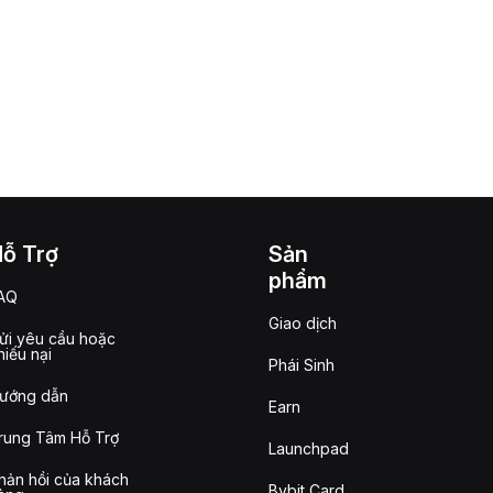
Hỗ Trợ
Sản
phẩm
AQ
Giao dịch
ửi yêu cầu hoặc
hiếu nại
Phái Sinh
ướng dẫn
Earn
rung Tâm Hỗ Trợ
Launchpad
hản hồi của khách
Bybit Card