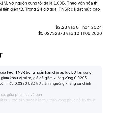
, với nguồn cung tối đa là 1.00B. Theo vốn hóa thị
i tiền điện tử. Trong 24 giờ qua, TNSR đã đạt mức cao
$2.23 vào 8 Th04 2024
$0.02732873 vào 10 Th06 2026
T
ch của Fed, TNSR trong ngắn hạn chịu áp lực bởi làn sóng
giảm khẩu vị rủi ro, giá đã giảm xuống vùng 0,0295–
, còn mức 0,0320 USD trở thành ngưỡng kháng cự chính
n sát giữa phe mua và bán
.
 lợi vĩ mô dần được hấp thụ, triển vọng phục hồi kỹ thuật
hú ý bảo vệ ngưỡng hỗ trợ và tích lũy quanh vùng giá thấp
.