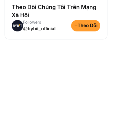
Theo Dõi Chúng Tôi Trên Mạng
Xã Hội
Followers
+
Theo Dõi
@bybit_official
Chuyển Đổi Crypto Của
Kiếm Crypto Thụ Động
Kiếm thưởng thụ động—chỉ cần 
Bạn
tiền và thu lợi nhuận.
huyển đổi crypto miễn phí—nhanh
hóng, an toàn và dễ dàng.