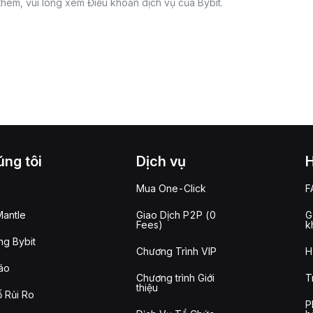
 thêm, vui lòng xem Điều khoản dịch vụ của Bybit.
ng tôi
Dịch vụ
Mua One-Click
F
antle
Giao Dịch P2P (0
G
Fees)
k
g Bybit
Chương Trình VIP
H
áo
Chương trình Giới
T
thiệu
 Rủi Ro
P