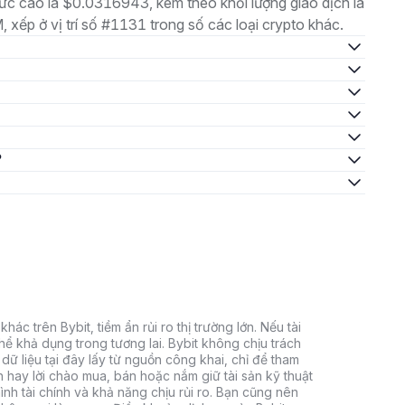
 cao là $0.0316943, kèm theo khối lượng giao dịch là
xếp ở vị trí số #1131 trong số các loại crypto khác.
?
hác trên Bybit, tiềm ẩn rủi ro thị trường lớn. Nếu tài
thể khả dụng trong tương lai. Bybit không chịu trách
dữ liệu tại đây lấy từ nguồn công khai, chỉ để tham
h hay lời chào mua, bán hoặc nắm giữ tài sản kỹ thuật
ình tài chính và khả năng chịu rủi ro. Bạn cũng nên