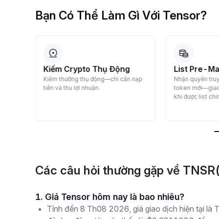
Bạn Có Thể Làm Gì Với Tensor?
a
Kiếm Crypto Thụ Động
List Pre-Ma
Kiếm thưởng thụ động—chỉ cần nạp
Nhận quyền tru
tiền và thu lợi nhuận.
token mới—giao
nhanh
khi được list chí
Các câu hỏi thường gặp về TNSR
1. Giá Tensor hôm nay là bao nhiêu?
Tính đến 8 Th08 2026, giá giao dịch hiện tại l