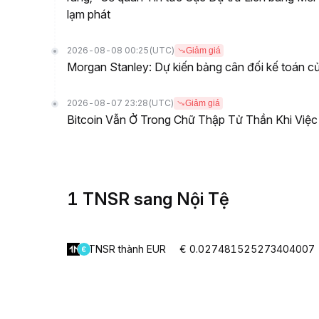
lạm phát
2026-08-08 00:25
(UTC)
Giảm giá
Morgan Stanley: Dự kiến bảng cân đối kế toán củ
2026-08-07 23:28
(UTC)
Giảm giá
Bitcoin Vẫn Ở Trong Chữ Thập Tử Thần Khi Việ
1 TNSR sang Nội Tệ
TNSR thành EUR
€ 0.027481525273404007