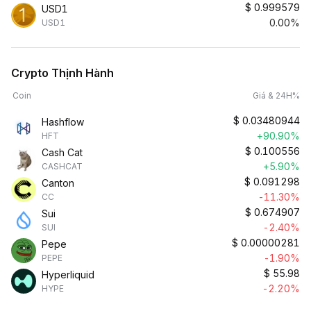
$
0.999579
USD1
0.00%
USD1
Crypto Thịnh Hành
Coin
Giá & 24H%
$
0.03480944
Hashflow
+90.90%
HFT
$
0.100556
Cash Cat
+5.90%
CASHCAT
$
0.091298
Canton
-11.30%
CC
$
0.674907
Sui
-2.40%
SUI
$
0.00000281
Pepe
-1.90%
PEPE
$
55.98
Hyperliquid
-2.20%
HYPE