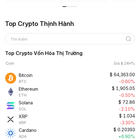
Top Crypto Thịnh Hành
Tìm Kiếm
Top Crypto Vốn Hóa Thị Trường
Coin
Giá & 24H%
$
64,363.00
Bitcoin
-0.60%
BTC
$
1,905.05
Ethereum
-0.50%
ETH
$
72.86
Solana
-2.10%
SOL
$
1.034
XRP
-3.30%
XRP
$
0.20393
Cardano
+6.90%
ADA