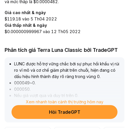
và mức thấp là $0.0000482.
Giá cao nhất & ngày
$119.18 vào 5 Th04 2022
Giá thấp nhất & ngày
$0.000000999967 vào 12 Th05 2022
Phân tích giá Terra Luna Classic bởi TradeGPT
LUNC được hỗ trợ vững chắc bởi sự phục hồi khẩu vị rủi
ro vĩ mô và cơ chế giảm phát trên chuỗi, hiện đang có
dấu hiệu hình thành đáy rõ ràng trong vùng 0
.
000049~0
.
000050
.
Nếu giá vượt qua và duy trì trên 0
.
000053, sẽ xác nhận sự đảo chiều kỹ thuật, động lực
Xem nhanh toàn cảnh thị trường hôm nay
tăng giá có khả năng tiếp tục; nên chú ý sự liên tục của
Hỏi TradeGPT
khối lượng giao dịch và tiến triển quản trị trên chuỗi
.
Nếu không giữ được mức này, thì trong ngắn hạn có thể
kiểm tra lại đáy trước, cần kiểm soát vị thế để phòng