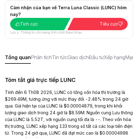
Cảm nhận của bạn về Terra Luna Classic (LUNC) hôm
nay?
Tích cực
Tiêu cực
Lưu ý: Thông tin chỉ mang tính chất tham khảo.
Tổng quan
Phân tích
Tin tức
Giao dịch
Đầu tư
Xếp hạng
Mạng 
Tóm tắt giá trực tiếp LUNC
Tính đến 6 Th08 2026, LUNC có tổng vốn hóa thị trường là
$269.49M, tương ứng với mức thay đổi -2.48% trong 24 giờ
qua. Giá hiện tại của LUNC là $0.00004879, trong khi khối
lượng giao dịch trong 24 giờ là $8.59M. Nguồn cung Lưu thông
của LUNC là 5.52T, với nguồn cung tối đa là --. Theo vốn hóa
thị trường, LUNC xếp hạng 133 trong số tất cả các loại tiền điện
tử. Trong 24 giờ qua, LUNC đã đạt mức cao là $0.00004998