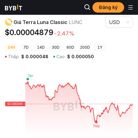
Đăng ký
Giá Tiền Điện Tử
Giá Terra Luna Classic LUNC
Giá Terra Luna Classic
LUNC
USD
$0.00004879
-2.47%
24H
7D
14D
30D
60D
200D
1Y
Thấp
$
0.000048
Cao
$
0.000050