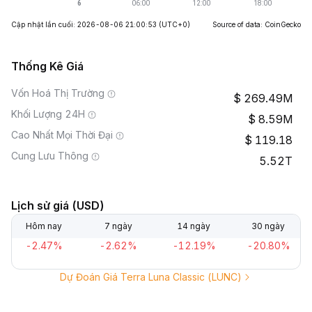
Cập nhật lần cuối: 2026-08-06 21:00:53
(UTC+0)
Source of data: CoinGecko
Thống Kê Giá
Vốn Hoá Thị Trường
269.49M
Khối Lượng 24H
8.59M
Cao Nhất Mọi Thời Đại
119.18
Cung Lưu Thông
5.52T
Lịch sử giá (USD)
Hôm nay
7 ngày
14 ngày
30 ngày
-2.47%
-2.62%
-12.19%
-20.80%
Dự Đoán Giá Terra Luna Classic (LUNC)