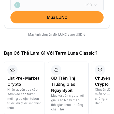
USD
$
Mua LUNC
→
Máy tính chuyển đổi LUNC sang USD
Bạn Có Thể Làm Gì Với Terra Luna Classic?
List Pre-Market
GD Trên Thị
Chuyển Đ
Crypto
Trường Giao
Crypto C
Nhận quyền truy cập
Chuyển đổi c
Ngay Bybit
sớm vào các token
miễn phí—n
Mua và bán crypto với
mới—giao dịch token
chóng, an to
giá Giao Ngay theo
trước khi được list chính
dàng.
thời gian thực—không
thức.
chậm trễ.