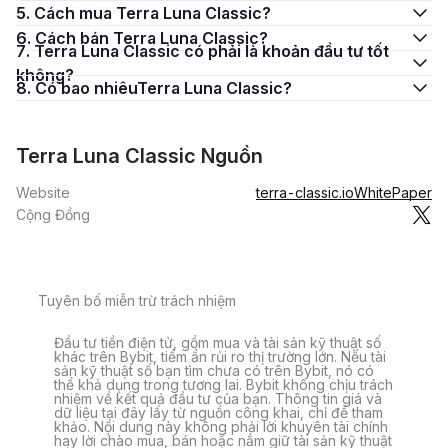
5. Cách mua Terra Luna Classic?
6. Cách bán Terra Luna Classic?
7. Terra Luna Classic có phải là khoản đầu tư tốt
không?
8. Có bao nhiêuTerra Luna Classic?
Terra Luna Classic Nguồn
Website
terra-classic.io
WhitePaper
Cộng Đồng
Tuyên bố miễn trừ trách nhiệm
Đầu tư tiền điện tử, gồm mua và tài sản kỹ thuật số
khác trên Bybit, tiềm ẩn rủi ro thị trường lớn. Nếu tài
sản kỹ thuật số bạn tìm chưa có trên Bybit, nó có
thể khả dụng trong tương lai. Bybit không chịu trách
nhiệm về kết quả đầu tư của bạn. Thông tin giá và
dữ liệu tại đây lấy từ nguồn công khai, chỉ để tham
khảo. Nội dung này không phải lời khuyên tài chính
hay lời chào mua, bán hoặc nắm giữ tài sản kỹ thuật