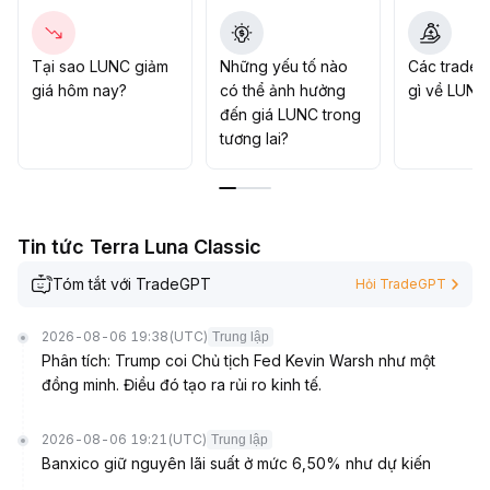
ngừa rủi ro điều chỉnh
.
Tại sao LUNC giảm
Những yếu tố nào
Các trader
giá hôm nay?
có thể ảnh hưởng
gì về LUNC
đến giá LUNC trong
tương lai?
Tin tức Terra Luna Classic
Tóm tắt với TradeGPT
Hỏi TradeGPT
2026-08-06 19:38
(UTC)
Trung lập
Phân tích: Trump coi Chủ tịch Fed Kevin Warsh như một
đồng minh. Điều đó tạo ra rủi ro kinh tế.
2026-08-06 19:21
(UTC)
Trung lập
Banxico giữ nguyên lãi suất ở mức 6,50% như dự kiến