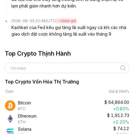
lạm phát giảm nhanh hơn dự kiến.
2026-08-05 21:48
(UTC)
Giảm giá
Kashkari của Fed kêu gọi tăng lãi suất ngay cả khi các nhà
giao dịch đặt cược không tăng lãi suất vào tháng 9
Top Crypto Thịnh Hành
Tìm Kiếm
Top Crypto Vốn Hóa Thị Trường
Coin
Giá & 24H%
$
64,864.00
Bitcoin
+0.80%
BTC
$
1,912.73
Ethereum
+2.20%
ETH
$
74.12
Solana