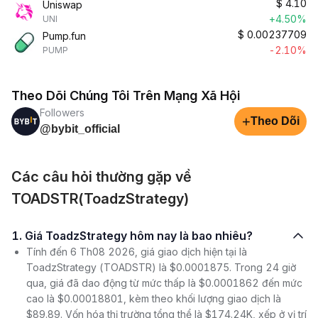
$
4.10
Uniswap
+4.50%
UNI
$
0.00237709
Pump.fun
-2.10%
PUMP
Theo Dõi Chúng Tôi Trên Mạng Xã Hội
Followers
+
Theo Dõi
@bybit_official
Các câu hỏi thường gặp về
TOADSTR(ToadzStrategy)
1. Giá ToadzStrategy hôm nay là bao nhiêu?
Tính đến 6 Th08 2026, giá giao dịch hiện tại là
ToadzStrategy (TOADSTR) là $0.0001875. Trong 24 giờ
qua, giá đã dao động từ mức thấp là $0.0001862 đến mức
cao là $0.00018801, kèm theo khối lượng giao dịch là
$89.89. Vốn hóa thị trường tổng thể là $174.24K, xếp ở vị trí