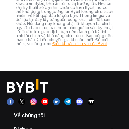
khác trên Bybit, tiềm ẩn rủi ro thị trường lớn. Nếu tài
sản kỹ thuật số bạn tìm chưa có trên Bybit, nó có
thể khả dụng trong tương lai. Bybit không chịu trách
nhiệm về kết quả đầu tư của bạn. Thông tin giá và
dữ liệu tại đây lấy từ nguồn công khai, chỉ để tham
khảo. Nội dung này không phải lời khuyên tài chính
hay lời chào mua, bán hoặc nắm giữ tài sản kỹ thuật
số. Trước khi giao dịch, bạn nên đánh giá kỹ tình
hình tài chính và khả năng chịu rủi ro. Bạn cũng nên
tham khảo ý kiến chuyên gia khi cần thiết. Để biết
thêm, vui lòng xem
Điều khoản dịch vụ của Bybit
.
Về chúng tôi