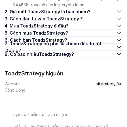
số #4888 trong số các loại crypto khác.
2. Giá một ToadzStrategy là bao nhiêu?
3. Cách đầu tư vào ToadzStrategy ?
4. Mua ToadzStrategy ở đâu?
5. Cách mua ToadzStrategy?
6. Cách bán ToadzStrategy?
7. ToadzStrategy có phải là khoản đầu tư tốt
không?
8. Có bao nhiêuToadzStrategy?
ToadzStrategy Nguồn
Website
nftstrategy.fun
Cộng Đồng
Tuyên bố miễn trừ trách nhiệm
Đầu tư tiền điện tử, gồm mua và tài sản kỹ thuật số