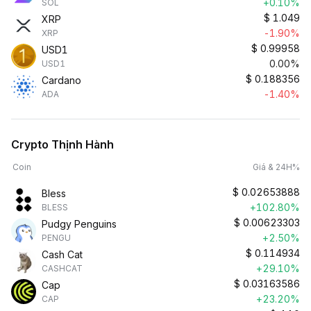
+0.10%
SOL
$
1.049
XRP
-1.90%
XRP
$
0.99958
USD1
0.00%
USD1
$
0.188356
Cardano
-1.40%
ADA
Crypto Thịnh Hành
Coin
Giá & 24H%
$
0.02653888
Bless
+102.80%
BLESS
$
0.00623303
Pudgy Penguins
+2.50%
PENGU
$
0.114934
Cash Cat
+29.10%
CASHCAT
$
0.03163586
Cap
+23.20%
CAP