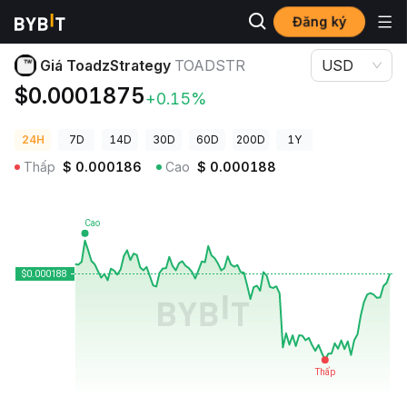
Đăng ký
Giá Tiền Điện Tử
Giá ToadzStrategy TOADSTR
Giá ToadzStrategy
TOADSTR
USD
$0.0001875
+0.15%
24H
7D
14D
30D
60D
200D
1Y
Thấp
$
0.000186
Cao
$
0.000188