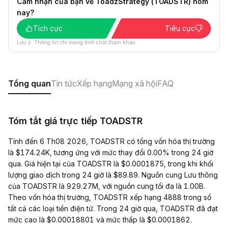
Cảm nhận của bạn về ToadzStrategy (TOADSTR) hôm
nay?
Tích cực
Tiêu cực
Lưu ý: Thông tin chỉ mang tính chất tham khảo.
Tổng quan
Tin tức
Xếp hạng
Mạng xã hội
FAQ
Tóm tắt giá trực tiếp TOADSTR
Tính đến 6 Th08 2026, TOADSTR có tổng vốn hóa thị trường
là $174.24K, tương ứng với mức thay đổi 0.00% trong 24 giờ
qua. Giá hiện tại của TOADSTR là $0.0001875, trong khi khối
lượng giao dịch trong 24 giờ là $89.89. Nguồn cung Lưu thông
của TOADSTR là 929.27M, với nguồn cung tối đa là 1.00B.
Theo vốn hóa thị trường, TOADSTR xếp hạng 4888 trong số
tất cả các loại tiền điện tử. Trong 24 giờ qua, TOADSTR đã đạt
mức cao là $0.00018801 và mức thấp là $0.0001862.