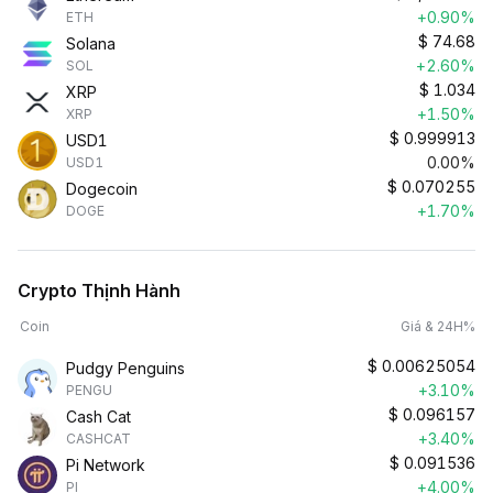
+0.90%
ETH
$
74.68
Solana
+2.60%
SOL
$
1.034
XRP
+1.50%
XRP
$
0.999913
USD1
0.00%
USD1
$
0.070255
Dogecoin
+1.70%
DOGE
Crypto Thịnh Hành
Coin
Giá & 24H%
$
0.00625054
Pudgy Penguins
+3.10%
PENGU
$
0.096157
Cash Cat
+3.40%
CASHCAT
$
0.091536
Pi Network
+4.00%
PI