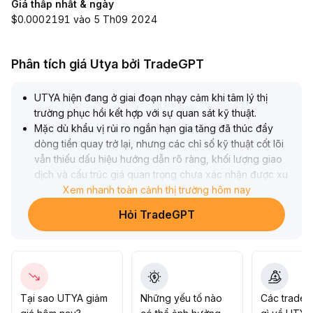
Giá thấp nhất & ngày
$0.0002191 vào 5 Th09 2024
Phân tích giá Utya bởi TradeGPT
UTYA hiện đang ở giai đoạn nhạy cảm khi tâm lý thị
trường phục hồi kết hợp với sự quan sát kỹ thuật
.
Mặc dù khẩu vị rủi ro ngắn hạn gia tăng đã thúc đẩy
dòng tiền quay trở lại, nhưng các chỉ số kỹ thuật cốt lõi
vẫn thiếu dấu hiệu hướng dẫn rõ ràng, khối lượng giao
dịch và cấu trúc giá quan trọng chưa xác nhận được xu
hướng
Xem nhanh toàn cảnh thị trường hôm nay
.
Dựa trên tình hình này, nhà đầu tư nên kiểm soát vị thế,
Hỏi TradeGPT
thận trọng quan sát, chỉ nên xây dựng chiến lược sau khi
giá vượt qua mốc 0,085 USD kèm theo khối lượng giao
dịch tăng đồng thời, tránh rủi ro điều chỉnh do dự đoán
sai hướng thị trường
.
Tại sao UTYA giảm
Những yếu tố nào
Các trader