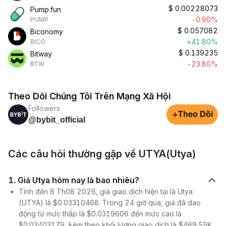
$
0.00228073
Pump.fun
-0.90%
PUMP
$
0.057082
Biconomy
+41.80%
BICO
$
0.139235
Bitway
-23.80%
BTW
Theo Dõi Chúng Tôi Trên Mạng Xã Hội
Followers
+
Theo Dõi
@bybit_official
Các câu hỏi thường gặp về UTYA(Utya)
1. Giá Utya hôm nay là bao nhiêu?
Tính đến 8 Th08 2026, giá giao dịch hiện tại là Utya
(UTYA) là $0.03310468. Trong 24 giờ qua, giá đã dao
động từ mức thấp là $0.0319606 đến mức cao là
$0.03403179, kèm theo khối lượng giao dịch là $469.55K.