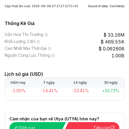
Cập nhật lần cuối: 2026-08-08 07:17:27
(UTC+0)
Source of data: CoinGecko
Thống Kê Giá
Vốn Hoá Thị Trường
33.16M
Khối Lượng 24H
469.55K
Cao Nhất Mọi Thời Đại
0.062606
Nguồn Cung Lưu Thông
1.00B
Lịch sử giá (USD)
Hôm nay
7 ngày
14 ngày
30 ngày
-1.00%
-14.41%
-23.41%
+33.73%
Cảm nhận của bạn về Utya (UTYA) hôm nay?
Tích cực
Tiêu cực