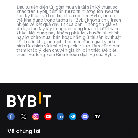
Đầu tư tiền điện tử, gồm mua và tài sản kỹ thuật số
khác trên Bybit, tiềm ẩn rủi ro thị trường lớn. Nếu tài
sản kỹ thuật số bạn tìm chưa có trên Bybit, nó có
thể khả dụng trong tương lai. Bybit không chịu trách
nhiệm về kết quả đầu tư của bạn. Thông tin giá và
dữ liệu tại đây lấy từ nguồn công khai, chỉ để tham
khảo. Nội dung này không phải lời khuyên tài chính
hay lời chào mua, bán hoặc nắm giữ tài sản kỹ thuật
số. Trước khi giao dịch, bạn nên đánh giá kỹ tình
hình tài chính và khả năng chịu rủi ro. Bạn cũng nên
tham khảo ý kiến chuyên gia khi cần thiết. Để biết
thêm, vui lòng xem Điều khoản dịch vụ của Bybit.
Về chúng tôi