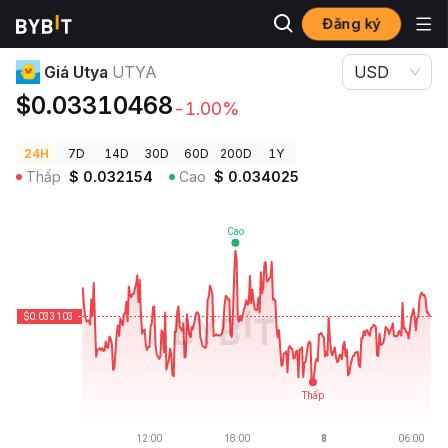
Đăng ký
Giá Tiền Điện Tử
Giá Utya UTYA
Giá Utya
UTYA
USD
$0.03310468
-1.00%
24H
7D
14D
30D
60D
200D
1Y
Thấp
$
0.032154
Cao
$
0.034025