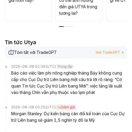
giá hôm nay?
có thể ảnh hưởng
gì về UTYA
đến giá UTYA trong
tương lai?
Tin tức Utya
Tóm tắt với TradeGPT
Hỏi TradeGPT
2026-08-08 01:39
(UTC)
Trung lập
Báo cáo việc làm phi nông nghiệp tháng Bảy không cung
cấp cho Cục Dự trữ Liên bang một câu trả lời rõ ràng; “Cơ
quan Tin tức Cục Dự trữ Liên bang Mới”: việc tăng lãi suất
vào tháng Chín vẫn phụ thuộc vào lạm phát
2026-08-08 00:25
(UTC)
Giảm giá
Morgan Stanley: Dự kiến bảng cân đối kế toán của Cục Dự
trữ Liên bang sẽ giảm 1,5 nghìn tỷ đô la Mỹ