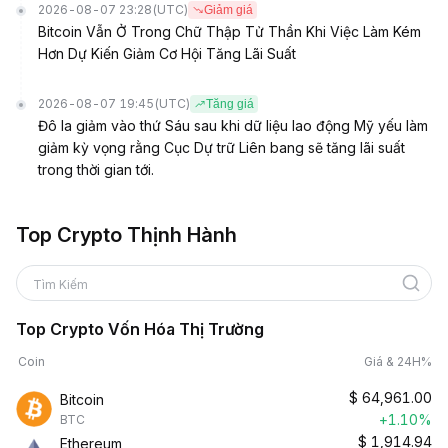
2026-08-07 23:28
(UTC)
Giảm giá
Bitcoin Vẫn Ở Trong Chữ Thập Tử Thần Khi Việc Làm Kém
Hơn Dự Kiến Giảm Cơ Hội Tăng Lãi Suất
2026-08-07 19:45
(UTC)
Tăng giá
Đô la giảm vào thứ Sáu sau khi dữ liệu lao động Mỹ yếu làm
giảm kỳ vọng rằng Cục Dự trữ Liên bang sẽ tăng lãi suất
trong thời gian tới.
Top Crypto Thịnh Hành
Tìm Kiếm
Top Crypto Vốn Hóa Thị Trường
Coin
Giá & 24H%
$
64,961.00
Bitcoin
+1.10%
BTC
$
1,914.94
Ethereum