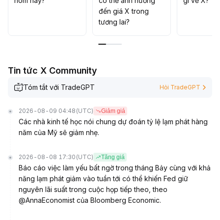
hôm nay?
có thể ảnh hưởng
gì về X?
đến giá X trong
tương lai?
Tin tức X Community
Tóm tắt với TradeGPT
Hỏi TradeGPT
2026-08-09 04:48
(UTC)
Giảm giá
Các nhà kinh tế học nói chung dự đoán tỷ lệ lạm phát hàng
năm của Mỹ sẽ giảm nhẹ.
2026-08-08 17:30
(UTC)
Tăng giá
Báo cáo việc làm yếu bất ngờ trong tháng Bảy cùng với khả
năng lạm phát giảm vào tuần tới có thể khiến Fed giữ
nguyên lãi suất trong cuộc họp tiếp theo, theo
@AnnaEconomist của Bloomberg Economic.