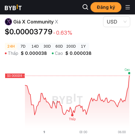
Đăng ký
Giá Tiền Điện Tử
Giá X Community X
Giá X Community
X
USD
$0.00003779
-0.63%
24H
7D
14D
30D
60D
200D
1Y
Thấp
$
0.000038
Cao
$
0.000038