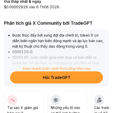
Giá thấp nhất & ngày
$0.00002926 vào 6 Th06 2026
Phân tích giá X Community bởi TradeGPT
Được thúc đẩy bởi xung đột địa chính trị, token X có
diễn biến ngắn hạn biến động mạnh và áp lực bán cao,
mặt kỹ thuật cho thấy dao động trong vùng 0
.
0000120–0
.
0000140, cuộc chiến giữa bên mua và bán diễn ra
quyết liệt; Về dài hạn, sự mở rộng hệ sinh thái và ứng
dụng thanh toán của nền tảng sẽ liên tục nâng cao nhu
Xem nhanh toàn cảnh thị trường hôm nay
cầu cơ bản đối với token
.
Hỏi TradeGPT
Khuyến nghị nên tận dụng cơ hội mua thấp bán cao
trong vùng dao động ngắn hạn, theo dõi sát sự thay đổi
rủi ro địa chính trị và thanh khoản; Về trung và dài hạn,
nếu yếu tố cơ bản được cải thiện dần, có thể từng bước
bố trí mua vào khi khu vực giá trung tâm di chuyển lên,
tập trung vào tín hiệu tăng mua khi vượt qua mốc 0
.
Tại sao X giảm giá
Những yếu tố nào
Các trader
0000140
.