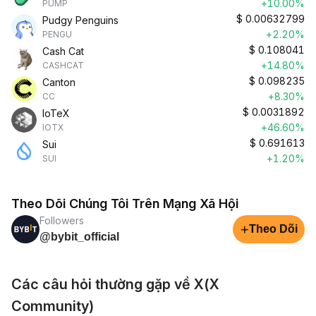
+10.00%
PUMP
$
0.00632799
Pudgy Penguins
+2.20%
PENGU
$
0.108041
Cash Cat
+14.80%
CASHCAT
$
0.098235
Canton
+8.30%
CC
$
0.0031892
IoTeX
+46.60%
IOTX
$
0.691613
Sui
+1.20%
SUI
Theo Dõi Chúng Tôi Trên Mạng Xã Hội
Followers
+
Theo Dõi
@bybit_official
Các câu hỏi thường gặp về X(X
Community)