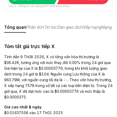
Lưu ý: Thông tin chỉ mang tính chất tham khảo.
Tổng quan
Phân tích
Tin tức
Sàn giao dịch
Xếp hạng
Mạng xã
Tóm tắt giá trực tiếp X
Tính đến 9 Th08 2026, X có tổng vốn hóa thị trường là
$36.42K, tương ứng với mức thay đổi 0.00% trong 24 giờ qua.
Giá hiện tại của X là $0.00003779, trong khi khối lượng giao
dịch trong 24 giờ là $3.04. Nguồn cung Lưu thông của X là
963.79M, với nguồn cung tối đa là --. Theo vốn hóa thị trường,
X xếp hạng 7578 trong số tất cả các loại tiền điện tử. Trong 24
giờ qua, X đã đạt mức cao là $0.00003779 và mức thấp là
$0.0000375.
Giá cao nhất & ngày
$0.01637558 vào 17 Th01 2025