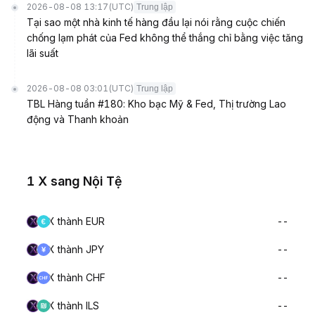
2026-08-08 13:17
(UTC)
Trung lập
Tại sao một nhà kinh tế hàng đầu lại nói rằng cuộc chiến
chống lạm phát của Fed không thể thắng chỉ bằng việc tăng
lãi suất
2026-08-08 03:01
(UTC)
Trung lập
TBL Hàng tuần #180: Kho bạc Mỹ & Fed, Thị trường Lao
động và Thanh khoản
1 X sang Nội Tệ
X thành EUR
--
X thành JPY
--
X thành CHF
--
X thành ILS
--