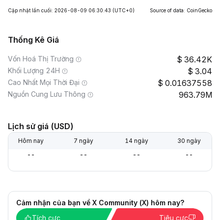
Cập nhật lần cuối: 2026-08-09 06:30:43
(UTC+0)
Source of data: CoinGecko
Thống Kê Giá
Vốn Hoá Thị Trường
36.42K
Khối Lượng 24H
3.04
Cao Nhất Mọi Thời Đại
0.01637558
Nguồn Cung Lưu Thông
963.79M
Lịch sử giá (USD)
Hôm nay
7 ngày
14 ngày
30 ngày
--
--
--
--
Cảm nhận của bạn về X Community (X) hôm nay?
Tích cực
Tiêu cực