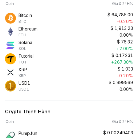
Coin
Giá & 24H%
$
64,785.00
Bitcoin
-0.20%
BTC
$
1,913.23
Ethereum
0.00%
ETH
$
76.32
Solana
+2.00%
SOL
$
0.17231
Tutorial
+267.30%
TUT
$
1.033
XRP
-0.20%
XRP
$
0.999569
USD1
0.00%
USD1
Crypto Thịnh Hành
Coin
Giá & 24H%
$
0.00249403
Pump.fun