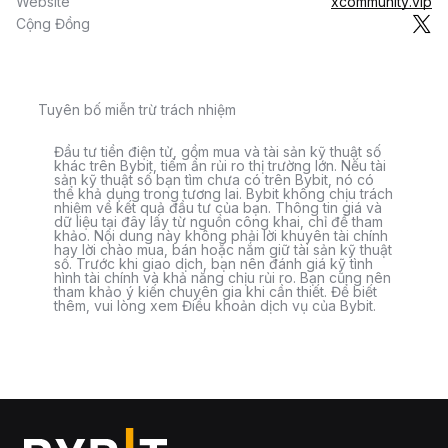
Website
xcommunity.vip
Cộng Đồng
Tuyên bố miễn trừ trách nhiệm
Đầu tư tiền điện tử, gồm mua và tài sản kỹ thuật số
khác trên Bybit, tiềm ẩn rủi ro thị trường lớn. Nếu tài
sản kỹ thuật số bạn tìm chưa có trên Bybit, nó có
thể khả dụng trong tương lai. Bybit không chịu trách
nhiệm về kết quả đầu tư của bạn. Thông tin giá và
dữ liệu tại đây lấy từ nguồn công khai, chỉ để tham
khảo. Nội dung này không phải lời khuyên tài chính
hay lời chào mua, bán hoặc nắm giữ tài sản kỹ thuật
số. Trước khi giao dịch, bạn nên đánh giá kỹ tình
hình tài chính và khả năng chịu rủi ro. Bạn cũng nên
tham khảo ý kiến chuyên gia khi cần thiết. Để biết
thêm, vui lòng xem Điều khoản dịch vụ của Bybit.