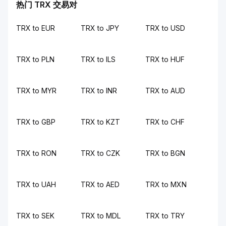
热门 TRX 交易对
TRX to EUR
TRX to JPY
TRX to USD
TRX to PLN
TRX to ILS
TRX to HUF
TRX to MYR
TRX to INR
TRX to AUD
TRX to GBP
TRX to KZT
TRX to CHF
TRX to RON
TRX to CZK
TRX to BGN
TRX to UAH
TRX to AED
TRX to MXN
TRX to SEK
TRX to MDL
TRX to TRY