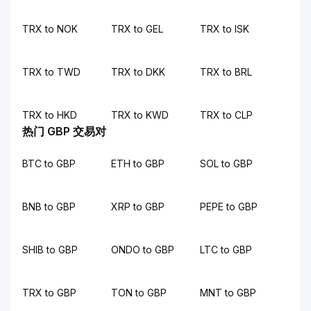
TRX to NOK
TRX to GEL
TRX to ISK
TRX to TWD
TRX to DKK
TRX to BRL
TRX to HKD
TRX to KWD
TRX to CLP
热门 GBP 交易对
BTC to GBP
ETH to GBP
SOL to GBP
BNB to GBP
XRP to GBP
PEPE to GBP
SHIB to GBP
ONDO to GBP
LTC to GBP
TRX to GBP
TON to GBP
MNT to GBP