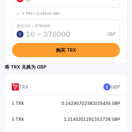
1 TRX ≈ 0.24819 GBP
支付 (10 ~ 376000)
GBP
£
购买 TRX
将 TRX 兑换为 GBP
TRX
GBP
1 TRX
0.24290702583105456 GBP
5 TRX
1.2145351291552728 GBP