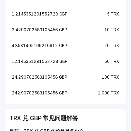
1.2145351291552728 GBP
5 TRX
2.4290702583105456 GBP
10 TRX
4.8581405166210912 GBP
20 TRX
12.145351291552728 GBP
50 TRX
24.290702583105456 GBP
100 TRX
242.90702583105456 GBP
1,000 TRX
TRX
兑
GBP
常见问题解答