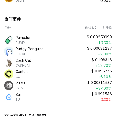
0.00%
USD1
热门币种
币种
价格 & 24 小时涨跌
$
0.00253999
Pump.fun
+10.30%
PUMP
$
0.00631237
Pudgy Penguins
+2.00%
PENGU
$
0.108316
Cash Cat
+12.70%
CASHCAT
$
0.096775
Canton
+6.10%
CC
$
0.00311537
IoTeX
+37.00%
IOTX
$
0.691546
Sui
-0.30%
SUI