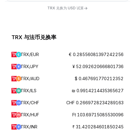
→
TRX 兑换为 USD 试算
TRX 与法币兑换率
TRX/EUR
€ 0.28556081397242256
TRX/JPY
¥ 52.092620666801736
TRX/AUD
$ 0.467691770212352
TRX/ILS
₪ 0.9914214435365627
TRX/CHF
CHF 0.2669728234289163
TRX/HUF
Ft 103.69715085530096
TRX/INR
₹ 31.420284601850245