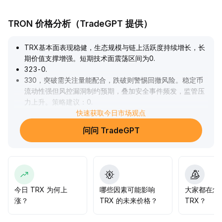
TRON 价格分析（TradeGPT 提供）
TRX基本面表现稳健，生态规模与链上活跃度持续增长，长
期价值支撑增强。短期技术面震荡区间为0
.
323-0
.
330，突破需关注量能配合，跌破则警惕回撤风险。稳定币
流动性强但风控漏洞制约预期，叠加安全事件频发，监管压
力上升。策略建议：0
.
330上方可逐步布局多头，止损严控0
快速获取今日市场观点
.
323下方，密切关注链上风控与监管动态。
.
问问 TradeGPT
今日 TRX 为何上
哪些因素可能影响
大家都在怎
涨？
TRX 的未来价格？
TRX？