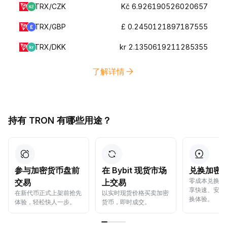
TRX/CZK
Kč 6.926190526020657
TRX/GBP
£ 0.2450121897187555
TRX/DKK
kr 2.1350619211285355
了解详情
持有 TRON 有哪些用途？
参与加密货币盘前
在 Bybit 现货市场
兑换加密
零成本兑换加
交易
上交易
享快速、安全
在新代币正式上架前抢先
以实时现货价格买卖加密
换体验。
体验，轻松快人一步。
货币，即时成交。