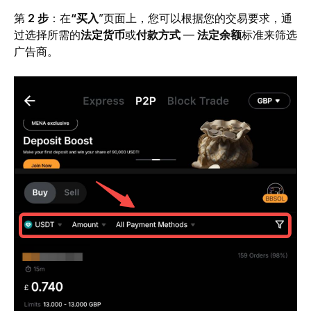
第 
2 步
：在
“买入
”页面上，您可以根据您的交易要求，通
过选择所需的
法定货币
或
付款方式 
—
 法定余额
标准来筛选
广告商。