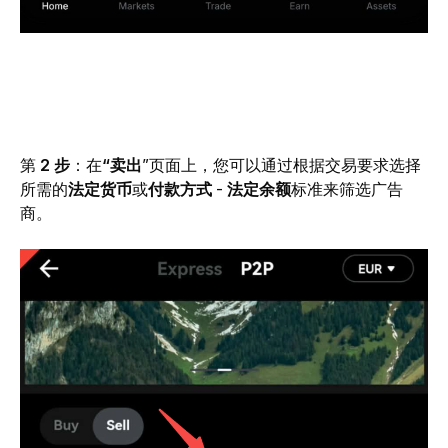
第 
2 步
：在
“卖出
”页面上，您可以通过根据交易要求选择
所需的
法定货币
或
付款方式 
-
 法定余额
标准来筛选广告
商。