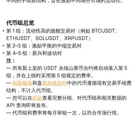
不同的手续费结构，旨在激励不同细分市场的流动性。
代币组
总览
第 1 组：流动性高的旗舰交易对（例如 BTCUSDT、
ETHUSDT、SOLUSDT、XRPUSDT）
第 2–3 组：激励平衡的中端交易对
第 4–5 组：新兴和波动对
注：
— 所有新上架的 USDT 永续山寨币合约将自动落入第 5 
组，并在上线时采用第 5 组规定的费率。
— 
创新板块
和盘
前永续合约
中的代币遵循现有交易手续费
结构，不计入代币组。
— 您可以在
此处
查看完整分组
。对
代币组
和相关数据的 
API 查询即将发布。
— 
代币组
和费率将每月审核一次，以符合市场行情。