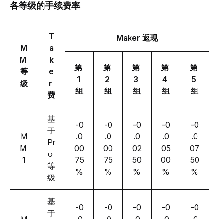
各
等级
的手续费
率
T
Maker 
返现
M
a
M 
k
第 
第 
第 
第 
第 
等
e
1 
2 
3 
4 
5 
级
r 
组
组
组
组
组
费
基
-0
-0
-0
-0
-0
于 
M
.0
.0
.0
.0
.0
Pr
M 
00
00
02
05
07
o 
1
75
75
50
00
50
等
%
%
%
%
%
级
基
-0
-0
-0
-0
-0
于 