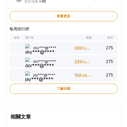
首次完成
+30
查看更多
每周排行榜
排名
用户名
奖励
积分
275
sky***@****
300
USDT
275
dor***@****
220
USDT
275
jay***@****
150
USDT
了解详情
相關文章