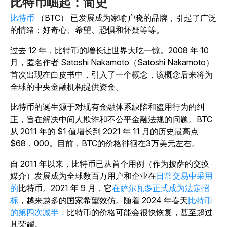
比特币崛起：简史
比特币
（BTC） 已发展成为家喻户晓的品牌，引起了广泛
的情绪：好奇心、希望、恐惧和怀疑等等。
过去 12 年，比特币的增长让世界大吃一惊。2008 年 10
月，匿名作者 Satoshi Nakamoto（Satoshi Nakamoto）
首次出现在白皮书中
，
引入了一个概念，该概念后来将为
全球的中央金融机构提供资金。
比特币的诞生源于对现有金融体系缺陷和盗用行为的纠
正，旨在解决中间人欺诈和不公平金融法规的问题。BTC
从 2011 年的 $1 值增长到 2021 年 11 月的历史最高点
$68，000。目前，BTC的价格徘徊在3万美元左右。
自
2011 年以来，比特币已从首个用例（作为披萨的交换
媒介）发展成为全球数百万用户和企业在
日常交易中采用
的
比特币
。
2021 年 9 月，它
在萨尔瓦多正式成为法定招
标
，越来越多的国家希望效仿。随着
2024 年春天
比特币
的第四次减半，
比特币的价格可能会很快恢复，甚至超过
其荣耀。