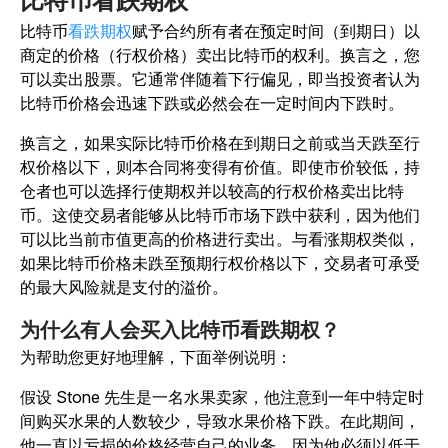
比特币看跌期权
比特币
看跌期权
赋予合约所有者在预定时间（到期日）以
商定的价格（行权价格）卖出比特币的权利。换言之，您
可以卖出股票
。它通常伴随着下行偏见，即当投资者认为
比特币价格会迅速下跌或必然会在一定时间内下跌时。
换言之，如果实际比特币价格在到期日之前或当天跌至行
权价格以下，则本合同将变得有价值。即使市价较低，持
仓者也可以选择行使期权并以较高的行权价格卖出比特
币。这使交易者能够从比特币市场下跌中获利，因为他们
可以比当前市值更高的价格进行卖出。与看涨期权类似，
如果比特币价格未跌至预期行权价格以下，交易者可承受
的最大风险就是支付的溢价。
为什么有人会买入比特币看跌期权？
为帮助您更好地理解，下面举例说明：
假设 Stone 先生是一名水果卖家，他注意到一年中特定时
间购买水果的人数较少，导致水果价格下跌。在此期间，
他一直以亏损的价格经营自己的业务，因为他必须以低于