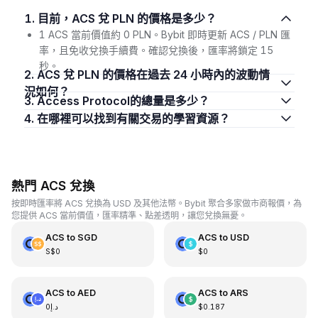
1. 目前，ACS 兌 PLN 的價格是多少？
1 ACS 當前價值約 0 PLN。Bybit 即時更新 ACS / PLN 匯
率，且免收兌換手續費。確認兌換後，匯率將鎖定 15
秒。
2. ACS 兌 PLN 的價格在過去 24 小時內的波動情
況如何？
3. Access Protocol的總量是多少？
4. 在哪裡可以找到有關交易的學習資源？
熱門 ACS 兌換
按即時匯率將 ACS 兌換為 USD 及其他法幣。Bybit 聚合多家做市商報價，為
您提供 ACS 當前價值，匯率精準、點差透明，讓您兌換無憂。
ACS
to
SGD
ACS
to
USD
S$0
$0
ACS
to
AED
ACS
to
ARS
د.إ0
$0.187