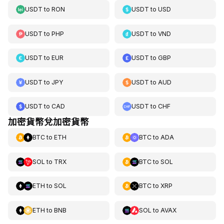
USDT
to
RON
USDT
to
USD
USDT
to
PHP
USDT
to
VND
USDT
to
EUR
USDT
to
GBP
USDT
to
JPY
USDT
to
AUD
USDT
to
CAD
USDT
to
CHF
加密貨幣兌加密貨幣
BTC
to
ETH
BTC
to
ADA
SOL
to
TRX
BTC
to
SOL
ETH
to
SOL
BTC
to
XRP
ETH
to
BNB
SOL
to
AVAX