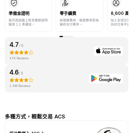
準備金證明
零手續費
8,600 萬+
每月透過鏈上默克爾樹證明
無隱藏費用，報價費率即為
加入全球交易
驗證 1:1 準備金。
最終支付費率。
先的交易平臺
4.7
/ 5
47K Reviews
4.6
/ 5
1.4M Reviews
多種方式，輕鬆交易 ACS