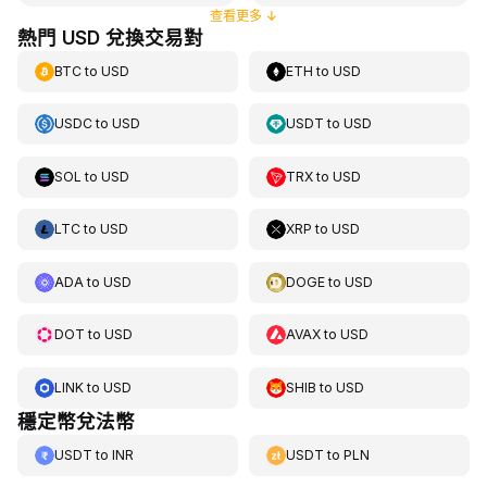
查看更多
↓
熱門 USD 兌換交易對
BTC
to
USD
ETH
to
USD
USDC
to
USD
USDT
to
USD
SOL
to
USD
TRX
to
USD
LTC
to
USD
XRP
to
USD
ADA
to
USD
DOGE
to
USD
DOT
to
USD
AVAX
to
USD
LINK
to
USD
SHIB
to
USD
穩定幣兌法幣
USDT
to
INR
USDT
to
PLN