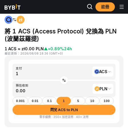
註冊
首頁
ACS to PLN
將 1 ACS (Access Protocol) 兌換為 PLN
(波蘭茲羅提)
1 ACS ≈ zł0.00 PLN
▲
+0.89%
24h
最近更新
：
2026/08/08 18:36
(
GMT+0
)
支付
ACS
預估收到
PLN
0.001
0.01
0.1
1
5
10
100
閃兌 ACS to PLN
零手續費 · 350+ 加密貨幣 · 40+ 法幣