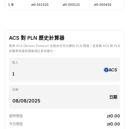
1 年
zł0.001525
zł0.000121
zł0.000400
-
ACS 對 PLN 歷史計算器
查詢 ACS (Access Protocol) 在過去任何日期的 PLN 價值，並查看 ACS 對 PLN
的匯率與當前價格相比有何變化。
買入
ACS
日期
日期
zł0.00
當時價值
zł0.00
今日價值