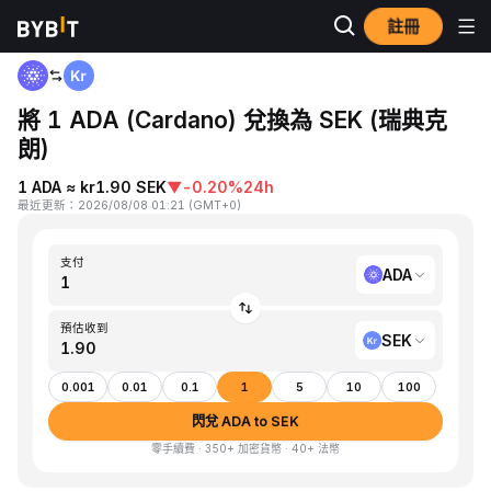
註冊
首頁
ADA to SEK
將 1 ADA (Cardano) 兌換為 SEK (瑞典克
朗)
1 ADA ≈ kr1.90 SEK
▼
-0.20%
24h
最近更新
：
2026/08/08 01:21
(
GMT+0
)
支付
ADA
預估收到
SEK
0.001
0.01
0.1
1
5
10
100
閃兌 ADA to SEK
零手續費 · 350+ 加密貨幣 · 40+ 法幣