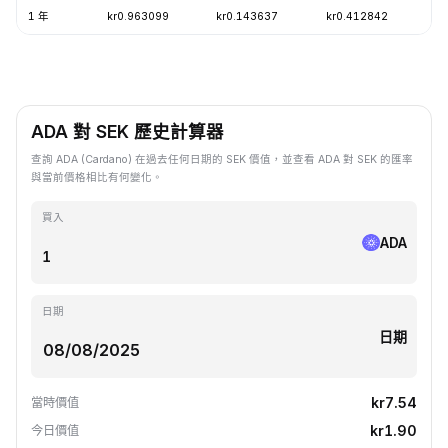
1 年
kr0.963099
kr0.143637
kr0.412842
-
ADA 對 SEK 歷史計算器
查詢 ADA (Cardano) 在過去任何日期的 SEK 價值，並查看 ADA 對 SEK 的匯率
與當前價格相比有何變化。
買入
ADA
日期
日期
kr7.54
當時價值
kr1.90
今日價值