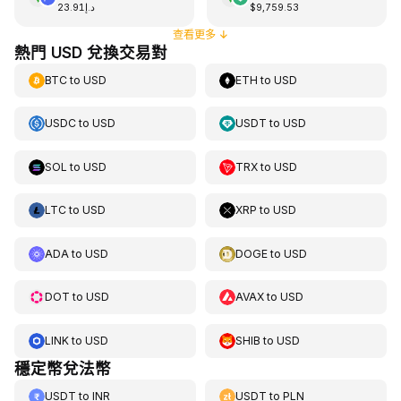
د.إ23.91
$9,759.53
查看更多
↓
熱門 USD 兌換交易對
BTC
to
USD
ETH
to
USD
USDC
to
USD
USDT
to
USD
SOL
to
USD
TRX
to
USD
LTC
to
USD
XRP
to
USD
ADA
to
USD
DOGE
to
USD
DOT
to
USD
AVAX
to
USD
LINK
to
USD
SHIB
to
USD
穩定幣兌法幣
USDT
to
INR
USDT
to
PLN