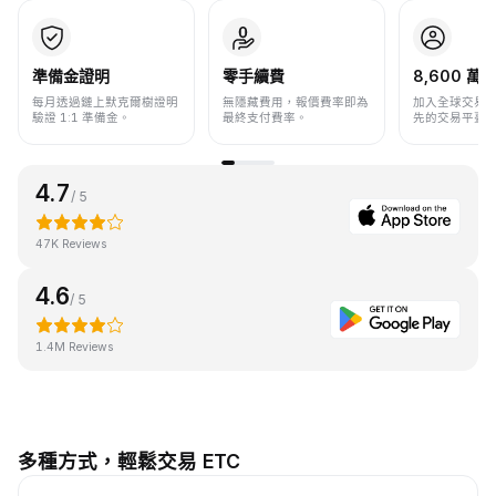
準備金證明
零手續費
8,600 萬+
每月透過鏈上默克爾樹證明
無隱藏費用，報價費率即為
加入全球交易
驗證 1:1 準備金。
最終支付費率。
先的交易平臺
4.7
/ 5
47K Reviews
4.6
/ 5
1.4M Reviews
多種方式，輕鬆交易 ETC