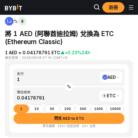
註冊
首頁
AED to ETC
將 1 AED (阿聯酋迪拉姆) 兌換為 ETC
(Ethereum Classic)
1 AED ≈ 0.04178791 ETC
▲
+0.23%
24h
最近更新
：
2026/08/08 07:45
(
GMT+0
)
支付
AED
預估收到
ETC
1
10
50
100
500
1000
10000
閃兌 AED to ETC
零手續費 · 350+ 加密貨幣 · 40+ 法幣