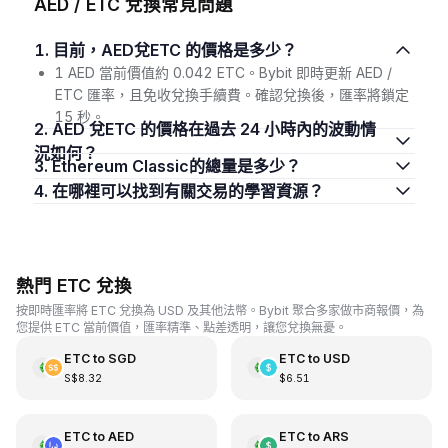
AED / ETC 兌換常見問題
1. 目前，AED兌ETC 的價格是多少？
1 AED 當前價值約 0.042 ETC。Bybit 即時更新 AED /
ETC 匯率，且免收兌換手續費。確認兌換後，匯率將鎖定
15 秒。
2. AED 兌ETC 的價格在過去 24 小時內的波動情
況如何？
3. Ethereum Classic的總量是多少？
4. 在哪裡可以找到有關交易的學習資源？
熱門 ETC 兌換
按即時匯率將 ETC 兌換為 USD 及其他法幣。Bybit 聚合多家做市商報價，為
您提供 ETC 當前價值，匯率精準、點差透明，讓您兌換無憂。
ETC
to
SGD
ETC
to
USD
S$8.32
$6.51
ETC
to
AED
ETC
to
ARS