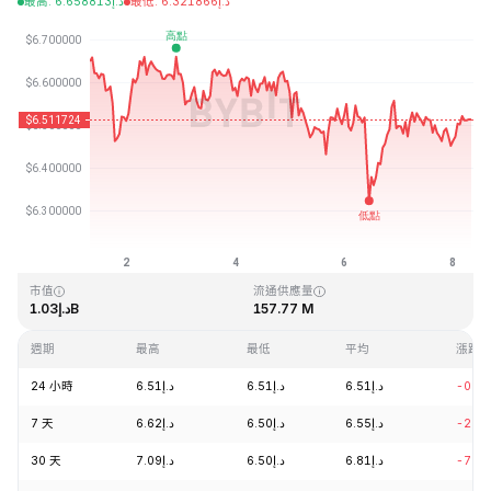
最高
:
6.658813
د.إ
最低
:
6.321866
د.إ
最近更新時間：2026-08-08 07:45 (GMT+0)
歷史最高價格
歷史最低價格
د.إ0.615038
د.إ167.09
市值
流通供應量
د.إ1.03B
157.77 M
週期
最高
最低
平均
漲跌
24 小時
د.إ6.51
د.إ6.51
د.إ6.51
-0.1
7 天
د.إ6.62
د.إ6.50
د.إ6.55
-2.3
30 天
د.إ7.09
د.إ6.50
د.إ6.81
-7.1