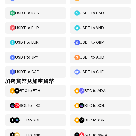
USDT
to
RON
USDT
to
USD
USDT
to
PHP
USDT
to
VND
USDT
to
EUR
USDT
to
GBP
USDT
to
JPY
USDT
to
AUD
USDT
to
CAD
USDT
to
CHF
加密貨幣兌加密貨幣
BTC
to
ETH
BTC
to
ADA
SOL
to
TRX
BTC
to
SOL
ETH
to
SOL
BTC
to
XRP
ETH
to
BNB
SOL
to
AVAX