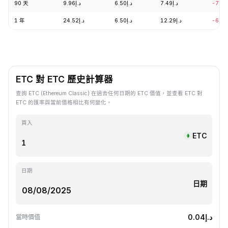
90 天
د.إ9.96
د.إ6.50
د.إ7.49
-7.9
1 年
د.إ24.52
د.إ6.50
د.إ12.29
-69.
ETC 對 ETC 歷史計算器
查詢 ETC (Ethereum Classic) 在過去任何日期的 ETC 價值，並查看 ETC 對
ETC 的匯率與當前價格相比有何變化。
買入
ETC
日期
日期
د.إ0.04
當時價值