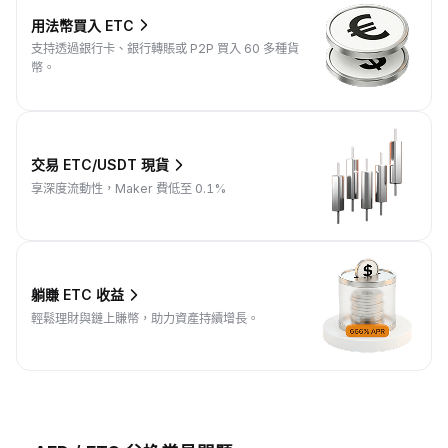
用法幣買入 ETC
支持透過銀行卡、銀行轉賬或 P2P 買入 60 多種貨
幣。
交易 ETC/USDT 現貨
享深度流動性，Maker 費低至 0.1%
躺賺 ETC 收益
輕鬆理財與鏈上賺幣，助力資產持續增長。