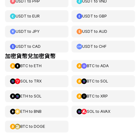
USDT
to
PHP
USDT
to
VND
USDT
to
EUR
USDT
to
GBP
USDT
to
JPY
USDT
to
AUD
USDT
to
CAD
USDT
to
CHF
加密貨幣兌加密貨幣
BTC
to
ETH
BTC
to
ADA
SOL
to
TRX
BTC
to
SOL
ETH
to
SOL
BTC
to
XRP
ETH
to
BNB
SOL
to
AVAX
BTC
to
DOGE