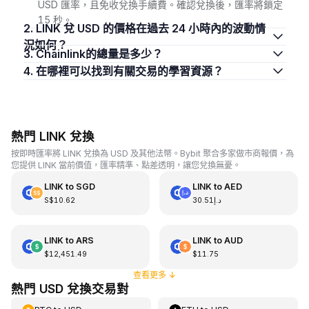
USD 匯率，且免收兌換手續費。確認兌換後，匯率將鎖定
15 秒。
2. LINK 兌 USD 的價格在過去 24 小時內的波動情
況如何？
3. Chainlink的總量是多少？
4. 在哪裡可以找到有關交易的學習資源？
熱門 LINK 兌換
按即時匯率將 LINK 兌換為 USD 及其他法幣。Bybit 聚合多家做市商報價，為
您提供 LINK 當前價值，匯率精準、點差透明，讓您兌換無憂。
LINK
to
SGD
LINK
to
AED
S$10.62
د.إ30.51
LINK
to
ARS
LINK
to
AUD
$12,451.49
$11.75
查看更多
↓
熱門 USD 兌換交易對