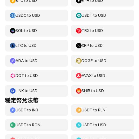
BTC
to
USD
ETH
to
USD
USDC
to
USD
USDT
to
USD
SOL
to
USD
TRX
to
USD
LTC
to
USD
XRP
to
USD
ADA
to
USD
DOGE
to
USD
DOT
to
USD
AVAX
to
USD
LINK
to
USD
SHIB
to
USD
穩定幣兌法幣
USDT
to
INR
USDT
to
PLN
USDT
to
RON
USDT
to
USD