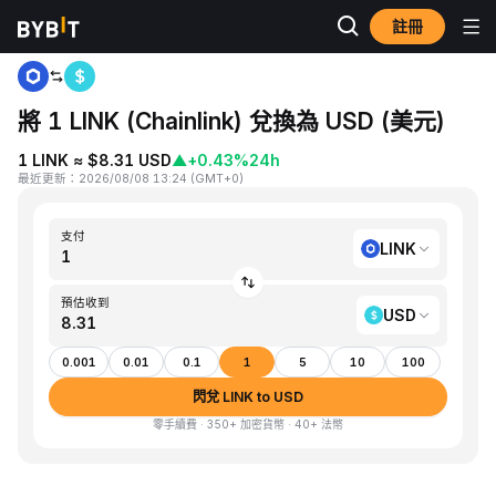
註冊
首頁
LINK to USD
將 1 LINK (Chainlink) 兌換為 USD (美元)
1 LINK ≈ $8.31 USD
▲
+0.43%
24h
最近更新
：
2026/08/08 13:24
(
GMT+0
)
支付
LINK
預估收到
USD
0.001
0.01
0.1
1
5
10
100
閃兌 LINK to USD
零手續費 · 350+ 加密貨幣 · 40+ 法幣