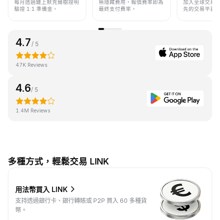
每月透過鏈上默克爾樹證明
無隱藏費用，報價費率即為
加入全球交易
驗證 1:1 準備金。
最終支付費率。
先的交易平臺
4.7
/ 5
47K Reviews
4.6
/ 5
1.4M Reviews
多種方式，輕鬆交易 LINK
用法幣買入 LINK
支持透過銀行卡、銀行轉賬或 P2P 買入 60 多種貨
幣。