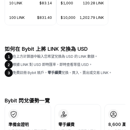
10 LINK
$83.14
$1,000
120.28 LINK
100 LINK
$831.40
$10,000
1,202.79 LINK
如何在 Bybit 上將 LINK 兌換為 USD
在上方計算器中輸入您希望兌換為 USD 的 LINK 數額。
1
根據 LINK 對 USD 即時匯率，即時查看等值 USD。
2
免費註冊 Bybit 賬戶，
零手續費
兌換、買入、賣出或交易 LINK。
3
Bybit 閃兌優勢一覽
準備金證明
零手續費
8,600 萬+