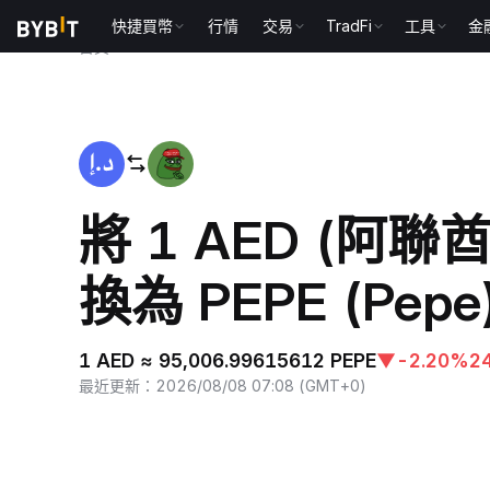
快捷買幣
行情
交易
TradFi
工具
金
首頁
AED to PEPE
將 1 AED (阿聯
換為 PEPE (Pepe
1 AED ≈ 95,006.99615612 PEPE
▼
-2.20%
2
最近更新
：
2026/08/08 07:08
(
GMT+0
)