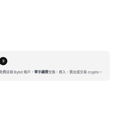
3
免費註冊 Bybit 賬戶，
零手續費
兌換、買入、賣出或交易 crypto。