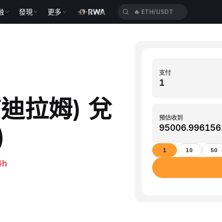
融
發現
更多
🔥
ETH/USDT
支付
酋迪拉姆) 兌
預估收到
)
1
10
50
4h