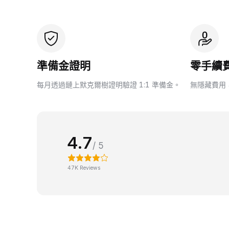
準備金證明
零手續
每月透過鏈上默克爾樹證明驗證 1:1 準備金。
無隱藏費用
4.7
/ 5
47K Reviews